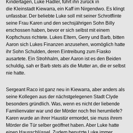
Kindertagen, Luke Hadler, führt ihn zurück in
die Kleinstadt Kiewarra, ein Kaff im Nirgendwo. Es klingt
unfassbar. Der beliebte Luke soll mit seiner Schrotflinte
seine Frau Karen und den sechsjährigen Sohn Billy
erschossen haben, bevor er sich selbst mit einem
Kopfschuss richtete. Lukes Eltern, Gerry und Barb, bitten
Aaron sich Lukes Finanzen anzusehen, womöglich hatte
ihr Sohn Schulden, deren Eintreibung zum Fiasko
ausartete. Ein Strohhalm, aber Aaron ist es den Beiden
schuldig, sah er Barb stets als die Mutter an, die er selbst
nie hatte.
Sergeant Raco ist ganz neu in Kiewarra, aber anders als
seine Kollegen aus der nächstgelegenen Stadt Clyde
besonders gründlich. Was, wenn es nicht der liebende
Familienvater war und der Mörder noch frei herumliefe?
Karen wurde an ihrer Haustür ermordet, sie muss ihrem
Mörder die Tür selber geöffnet haben. Aber Luke hatte
einen Hausschlüssel. Zudem benutzte Luke immer