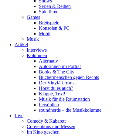
Shows
Serien & Reihen
Spielfilme
Games
Brettspiele
Konsolen & PC
Mobil
Musik
Artikel
Interviews
Kolumnen
Alternativ
Autorinnen im Porträt
Books & The City
Büchermenschen gegen Rechts
Der Vinyl-Terrorist
Hörst du es auch?
Klappe, Text!
Musik für die Raumstation
Persönlich
soundnerds – die Musikkolumne
Live
Comedy & Kabarett
Conventions und Messen
Im Kino gesehen