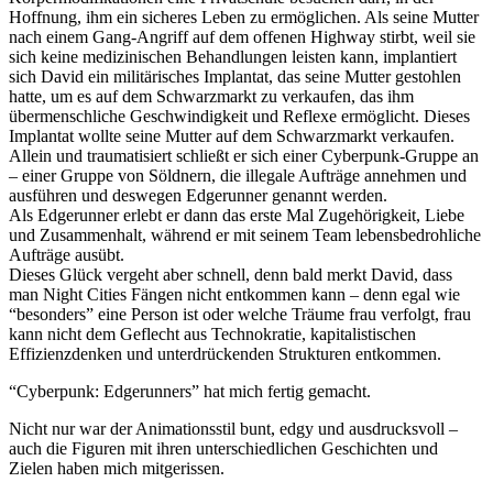
Hoffnung, ihm ein sicheres Leben zu ermöglichen. Als seine Mutter
nach einem Gang-Angriff auf dem offenen Highway stirbt, weil sie
sich keine medizinischen Behandlungen leisten kann, implantiert
sich David ein militärisches Implantat, das seine Mutter gestohlen
hatte, um es auf dem Schwarzmarkt zu verkaufen, das ihm
übermenschliche Geschwindigkeit und Reflexe ermöglicht. Dieses
Implantat wollte seine Mutter auf dem Schwarzmarkt verkaufen.
Allein und traumatisiert schließt er sich einer Cyberpunk-Gruppe an
– einer Gruppe von Söldnern, die illegale Aufträge annehmen und
ausführen und deswegen Edgerunner genannt werden.
Als Edgerunner erlebt er dann das erste Mal Zugehörigkeit, Liebe
und Zusammenhalt, während er mit seinem Team lebensbedrohliche
Aufträge ausübt.
Dieses Glück vergeht aber schnell, denn bald merkt David, dass
man Night Cities Fängen nicht entkommen kann – denn egal wie
“besonders” eine Person ist oder welche Träume frau verfolgt, frau
kann nicht dem Geflecht aus Technokratie, kapitalistischen
Effizienzdenken und unterdrückenden Strukturen entkommen.
“Cyberpunk: Edgerunners” hat mich fertig gemacht.
Nicht nur war der Animationsstil bunt, edgy und ausdrucksvoll –
auch die Figuren mit ihren unterschiedlichen Geschichten und
Zielen haben mich mitgerissen.