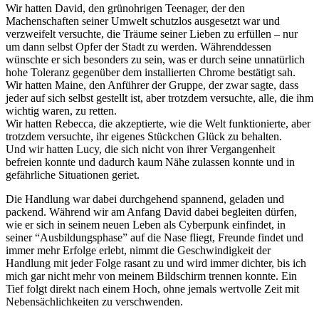
Wir hatten David, den grünohrigen Teenager, der den
Machenschaften seiner Umwelt schutzlos ausgesetzt war und
verzweifelt versuchte, die Träume seiner Lieben zu erfüllen – nur
um dann selbst Opfer der Stadt zu werden. Währenddessen
wünschte er sich besonders zu sein, was er durch seine unnatürlich
hohe Toleranz gegenüber dem installierten Chrome bestätigt sah.
Wir hatten Maine, den Anführer der Gruppe, der zwar sagte, dass
jeder auf sich selbst gestellt ist, aber trotzdem versuchte, alle, die ihm
wichtig waren, zu retten.
Wir hatten Rebecca, die akzeptierte, wie die Welt funktionierte, aber
trotzdem versuchte, ihr eigenes Stückchen Glück zu behalten.
Und wir hatten Lucy, die sich nicht von ihrer Vergangenheit
befreien konnte und dadurch kaum Nähe zulassen konnte und in
gefährliche Situationen geriet.
Die Handlung war dabei durchgehend spannend, geladen und
packend. Während wir am Anfang David dabei begleiten dürfen,
wie er sich in seinem neuen Leben als Cyberpunk einfindet, in
seiner “Ausbildungsphase” auf die Nase fliegt, Freunde findet und
immer mehr Erfolge erlebt, nimmt die Geschwindigkeit der
Handlung mit jeder Folge rasant zu und wird immer dichter, bis ich
mich gar nicht mehr von meinem Bildschirm trennen konnte. Ein
Tief folgt direkt nach einem Hoch, ohne jemals wertvolle Zeit mit
Nebensächlichkeiten zu verschwenden.