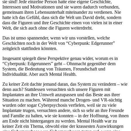
sie sind! Jede einzelne Person hatte eine eigene Geschichte,
Interessen und Motivationen und sie waren dadurch verbunden,
gemeinsam ihren Lebensunterhalt miteinander zu verdienen. Nie
hatte ich das Gefühl, dass sich die Welt um David dreht, sondern
dass die Figuren und ihre Geschichte einen von vielen ist in einer
Welt, die sich auch ohne die Figuren weiterdreht.
Das ist umso spannender, wenn wir uns vorstellen, welche
Geschichten noch in der Welt von “Cyberpunk: Edgerunner”
zeitgleich stattfinden könnten.
Insgesamt spiegelt diese Perspektive genau wider, worum es in
“Cyberpunk: Edgerunners” geht – Ohnmacht gegenüber dem
System, die Bedeutung von Träumen, Freundschaft und
Individualität. Aber auch Mental Health.
Zu keiner Zeit dachte jemand daran, das System zu verändern – wie
denn auch? Stattdessen versuchten sich unsere Figuren mit
Implantaten an ihre Umwelt anzupassen und das Beste aus ihrer
Situation zu machen. Während manche Drogen- und VR-süchtig
wurden oder sogar Cyberpsychosis verfielen, weil sie zu viele
Implantate trugen, versuchten andere, sich so sehr an ihre Freunde
und Familie zu halten, wie sie konnten – in der Hoffnung, von ihnen
am Ende nicht hintergangen zu werden. Mental Health war zu
keiner Zeit ein Thema, obwohl eine der krassesten Auswirkungen