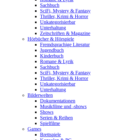
Sachbuch
SciFi, Mystery & Fantasy
Thriller, Krimi & Horror
Unkategorisierbar
Unterhaltung
Zeitschriften & Magazine
Hörbücher & Hörspiele
Fremdsprachige Literatur
Jugendbuch
Kinderbuch
Romane & Lyrik
Sachbuch
SciFi, Mystery & Fantasy
Thriller, Krimi & Horror
Unkategorisierbar
Unterhaltung
Bilderwelten
Dokumentationen
Musikfilme und -shows
Shows
Serien & Reihen
Spielfilme
Games
Brettspiele