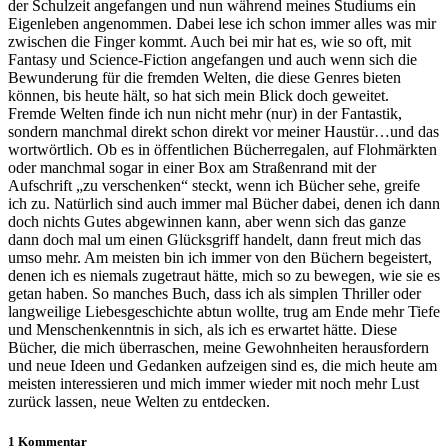
der Schulzeit angefangen und nun während meines Studiums ein
Eigenleben angenommen. Dabei lese ich schon immer alles was mir
zwischen die Finger kommt. Auch bei mir hat es, wie so oft, mit
Fantasy und Science-Fiction angefangen und auch wenn sich die
Bewunderung für die fremden Welten, die diese Genres bieten
können, bis heute hält, so hat sich mein Blick doch geweitet.
Fremde Welten finde ich nun nicht mehr (nur) in der Fantastik,
sondern manchmal direkt schon direkt vor meiner Haustür…und das
wortwörtlich. Ob es in öffentlichen Bücherregalen, auf Flohmärkten
oder manchmal sogar in einer Box am Straßenrand mit der
Aufschrift „zu verschenken“ steckt, wenn ich Bücher sehe, greife
ich zu. Natürlich sind auch immer mal Bücher dabei, denen ich dann
doch nichts Gutes abgewinnen kann, aber wenn sich das ganze
dann doch mal um einen Glücksgriff handelt, dann freut mich das
umso mehr. Am meisten bin ich immer von den Büchern begeistert,
denen ich es niemals zugetraut hätte, mich so zu bewegen, wie sie es
getan haben. So manches Buch, dass ich als simplen Thriller oder
langweilige Liebesgeschichte abtun wollte, trug am Ende mehr Tiefe
und Menschenkenntnis in sich, als ich es erwartet hätte. Diese
Bücher, die mich überraschen, meine Gewohnheiten herausfordern
und neue Ideen und Gedanken aufzeigen sind es, die mich heute am
meisten interessieren und mich immer wieder mit noch mehr Lust
zurück lassen, neue Welten zu entdecken.
1 Kommentar