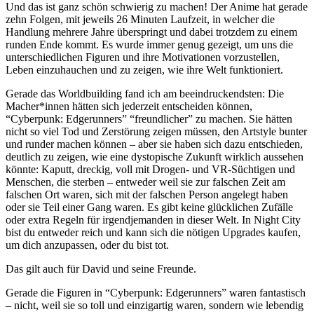
Und das ist ganz schön schwierig zu machen! Der Anime hat gerade
zehn Folgen, mit jeweils 26 Minuten Laufzeit, in welcher die
Handlung mehrere Jahre überspringt und dabei trotzdem zu einem
runden Ende kommt. Es wurde immer genug gezeigt, um uns die
unterschiedlichen Figuren und ihre Motivationen vorzustellen,
Leben einzuhauchen und zu zeigen, wie ihre Welt funktioniert.
Gerade das Worldbuilding fand ich am beeindruckendsten: Die
Macher*innen hätten sich jederzeit entscheiden können,
“Cyberpunk: Edgerunners” “freundlicher” zu machen. Sie hätten
nicht so viel Tod und Zerstörung zeigen müssen, den Artstyle bunter
und runder machen können – aber sie haben sich dazu entschieden,
deutlich zu zeigen, wie eine dystopische Zukunft wirklich aussehen
könnte: Kaputt, dreckig, voll mit Drogen- und VR-Süchtigen und
Menschen, die sterben – entweder weil sie zur falschen Zeit am
falschen Ort waren, sich mit der falschen Person angelegt haben
oder sie Teil einer Gang waren. Es gibt keine glücklichen Zufälle
oder extra Regeln für irgendjemanden in dieser Welt. In Night City
bist du entweder reich und kann sich die nötigen Upgrades kaufen,
um dich anzupassen, oder du bist tot.
Das gilt auch für David und seine Freunde.
Gerade die Figuren in “Cyberpunk: Edgerunners” waren fantastisch
– nicht, weil sie so toll und einzigartig waren, sondern wie lebendig