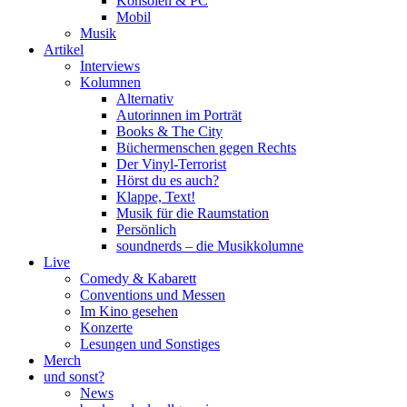
Konsolen & PC
Mobil
Musik
Artikel
Interviews
Kolumnen
Alternativ
Autorinnen im Porträt
Books & The City
Büchermenschen gegen Rechts
Der Vinyl-Terrorist
Hörst du es auch?
Klappe, Text!
Musik für die Raumstation
Persönlich
soundnerds – die Musikkolumne
Live
Comedy & Kabarett
Conventions und Messen
Im Kino gesehen
Konzerte
Lesungen und Sonstiges
Merch
und sonst?
News