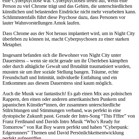
eine Cyberpsychose war. Cyberpsychosen treten auf, wenn eine
Person zu viel Chrome trägt und das Gehirn, die unterschiedlichen
künstlichen und belastenden Eindrücke nicht mehr verarbeiten kann.
Schlimmstenfalls führt diese Psychose dazu, dass Personen vor
lauter Wahnvorstellungen Amok laufen.
Dass Chrome aus der Not heraus implantiert wird, um in Night City
überleben zu können ist, macht Cyberpsychosen zu einer starken
Metapher.
Insgesamt befanden sich die Bewohner von Night City unter
Dauerstress – wenn sie nicht gerade um ihr Überleben kämpften
oder durch alltägliche Gewalt und Brutalität traumatisiert wurden,
mussten sie um ihre soziale Stellung bangen. Träume, echte
Freundschaft und Intimität, individuelle Entfaltung und ein
Entkommen aus diesem Dauerstress sind kaum möglich.
Auch die Musik war fantastisch! Es gab einen Mix aus polnischen
Rappern, den einen oder anderen amerikanischen Punkern und
japanischen Künstler*innen, der zusammen unterschiedliche
Stilrichtungen und Stimmungen verband, was perfekt in eine
dystopische Zukunft passt. Gerade der Intro-Song “This Fffire” von
Franz Ferdinand und Davids Intro Musik “Who’s Ready for
Tomorrow” von Rat Boy waren perfekt und haben “Cyberpunk:
Edgerunners” Themen und David Persönlichkeitsentwicklung
perfekt aufgegriffen.