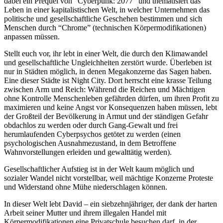
dabei ein Prequel von “Cyberpunk: 2077” und thematisiert das
Leben in einer kapitalistischen Welt, in welcher Unternehmen das
politische und gesellschaftliche Geschehen bestimmen und sich
Menschen durch “Chrome” (technischen Körpermodifikationen)
anpassen müssen.
Stellt euch vor, ihr lebt in einer Welt, die durch den Klimawandel
und gesellschaftliche Ungleichheiten zerstört wurde. Überleben ist
nur in Städten möglich, in denen Megakonzerne das Sagen haben.
Eine dieser Städte ist Night City. Dort herrscht eine krasse Teilung
zwischen Arm und Reich: Während die Reichen und Mächtigen
ohne Kontrolle Menschenleben gefährden dürfen, um ihren Profit zu
maximieren und keine Angst vor Konsequenzen haben müssen, lebt
der Großteil der Bevölkerung in Armut und der ständigen Gefahr
obdachlos zu werden oder durch Gang-Gewalt und frei
herumlaufenden Cyberpsychos getötet zu werden (einen
psychologischen Ausnahmezustand, in dem Betroffene
Wahnvorstellungen erleiden und gewalttätig werden).
Gesellschaftlicher Aufstieg ist in der Welt kaum möglich und
sozialer Wandel nicht vorstellbar, weil mächtige Konzerne Proteste
und Widerstand ohne Mühe niederschlagen können.
In dieser Welt lebt David – ein siebzehnjähriger, der dank der harten
Arbeit seiner Mutter und ihrem illegalen Handel mit
Körpermodifikationen eine Privatschule besuchen darf, in der