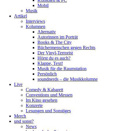
Konsolen & PC
Mobil
Musik
Artikel
Interviews
Kolumnen
Alternativ
Autorinnen im Porträt
Books & The City
Büchermenschen gegen Rechts
Der Vinyl-Terrorist
Hörst du es auch?
Klappe, Text!
Musik für die Raumstation
Persönlich
soundnerds – die Musikkolumne
Live
Comedy & Kabarett
Conventions und Messen
Im Kino gesehen
Konzerte
Lesungen und Sonstiges
Merch
und sonst?
News