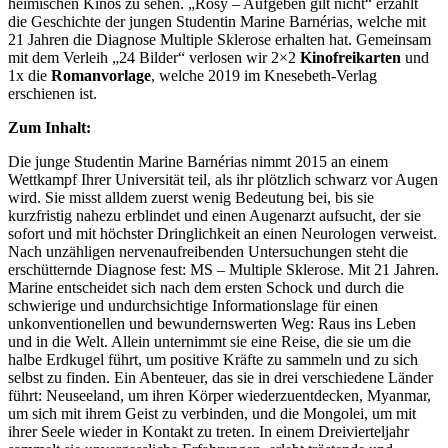
heimischen Kinos zu sehen. „Rosy – Aufgeben gilt nicht“ erzählt
die Geschichte der jungen Studentin Marine Barnérias, welche mit
21 Jahren die Diagnose Multiple Sklerose erhalten hat. Gemeinsam
mit dem Verleih „24 Bilder“ verlosen wir 2×2
Kinofreikarten
und
1x die
Romanvorlage
, welche 2019 im Knesebeth-Verlag
erschienen ist.
Zum Inhalt:
Die junge Studentin Marine Barnérias nimmt 2015 an einem
Wettkampf Ihrer Universität teil, als ihr plötzlich schwarz vor Augen
wird. Sie misst alldem zuerst wenig Bedeutung bei, bis sie
kurzfristig nahezu erblindet und einen Augenarzt aufsucht, der sie
sofort und mit höchster Dringlichkeit an einen Neurologen verweist.
Nach unzähligen nervenaufreibenden Untersuchungen steht die
erschütternde Diagnose fest: MS – Multiple Sklerose. Mit 21 Jahren.
Marine entscheidet sich nach dem ersten Schock und durch die
schwierige und undurchsichtige Informationslage für einen
unkonventionellen und bewundernswerten Weg: Raus ins Leben
und in die Welt. Allein unternimmt sie eine Reise, die sie um die
halbe Erdkugel führt, um positive Kräfte zu sammeln und zu sich
selbst zu finden. Ein Abenteuer, das sie in drei verschiedene Länder
führt: Neuseeland, um ihren Körper wiederzuentdecken, Myanmar,
um sich mit ihrem Geist zu verbinden, und die Mongolei, um mit
ihrer Seele wieder in Kontakt zu treten. In einem Dreivierteljahr