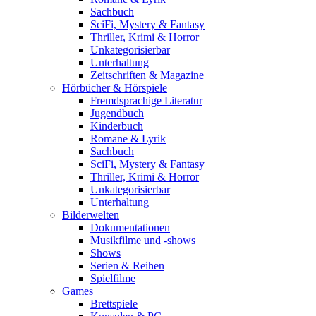
Sachbuch
SciFi, Mystery & Fantasy
Thriller, Krimi & Horror
Unkategorisierbar
Unterhaltung
Zeitschriften & Magazine
Hörbücher & Hörspiele
Fremdsprachige Literatur
Jugendbuch
Kinderbuch
Romane & Lyrik
Sachbuch
SciFi, Mystery & Fantasy
Thriller, Krimi & Horror
Unkategorisierbar
Unterhaltung
Bilderwelten
Dokumentationen
Musikfilme und -shows
Shows
Serien & Reihen
Spielfilme
Games
Brettspiele