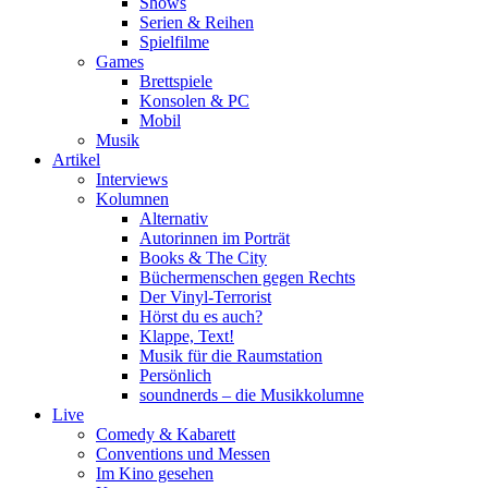
Shows
Serien & Reihen
Spielfilme
Games
Brettspiele
Konsolen & PC
Mobil
Musik
Artikel
Interviews
Kolumnen
Alternativ
Autorinnen im Porträt
Books & The City
Büchermenschen gegen Rechts
Der Vinyl-Terrorist
Hörst du es auch?
Klappe, Text!
Musik für die Raumstation
Persönlich
soundnerds – die Musikkolumne
Live
Comedy & Kabarett
Conventions und Messen
Im Kino gesehen