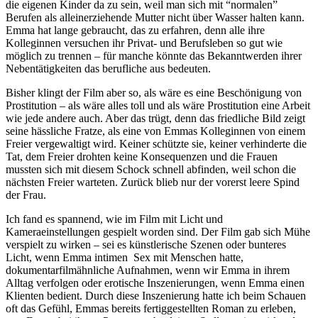
die eigenen Kinder da zu sein, weil man sich mit “normalen”
Berufen als alleinerziehende Mutter nicht über Wasser halten kann.
Emma hat lange gebraucht, das zu erfahren, denn alle ihre
Kolleginnen versuchen ihr Privat- und Berufsleben so gut wie
möglich zu trennen – für manche könnte das Bekanntwerden ihrer
Nebentätigkeiten das berufliche aus bedeuten.
Bisher klingt der Film aber so, als wäre es eine Beschönigung von
Prostitution – als wäre alles toll und als wäre Prostitution eine Arbeit
wie jede andere auch. Aber das trügt, denn das friedliche Bild zeigt
seine hässliche Fratze, als eine von Emmas Kolleginnen von einem
Freier vergewaltigt wird. Keiner schützte sie, keiner verhinderte die
Tat, dem Freier drohten keine Konsequenzen und die Frauen
mussten sich mit diesem Schock schnell abfinden, weil schon die
nächsten Freier warteten. Zurück blieb nur der vorerst leere Spind
der Frau.
Ich fand es spannend, wie im Film mit Licht und
Kameraeinstellungen gespielt worden sind. Der Film gab sich Mühe
verspielt zu wirken – sei es künstlerische Szenen oder bunteres
Licht, wenn Emma intimen Sex mit Menschen hatte,
dokumentarfilmähnliche Aufnahmen, wenn wir Emma in ihrem
Alltag verfolgen oder erotische Inszenierungen, wenn Emma einen
Klienten bedient. Durch diese Inszenierung hatte ich beim Schauen
oft das Gefühl, Emmas bereits fertiggestellten Roman zu erleben,