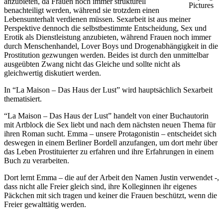
anzubieten, da Frauen noch immer strukturell
Pictures
benachteiligt werden, während sie trotzdem einen
Lebensunterhalt verdienen müssen. Sexarbeit ist aus meiner
Perspektive dennoch die selbstbestimmte Entscheidung, Sex und
Erotik als Dienstleistung anzubieten, während Frauen noch immer
durch Menschenhandel, Lover Boys und Drogenabhängigkeit in die
Prostitution gezwungen werden. Beides ist durch den unmittelbar
ausgeübten Zwang nicht das Gleiche und sollte nicht als
gleichwertig diskutiert werden.
In “La Maison – Das Haus der Lust” wird hauptsächlich Sexarbeit
thematisiert.
“La Maison – Das Haus der Lust” handelt von einer Buchautorin
mit Artblock die Sex liebt und nach dem nächsten neuen Thema für
ihren Roman sucht. Emma – unsere Protagonistin – entscheidet sich
deswegen in einem Berliner Bordell anzufangen, um dort mehr über
das Leben Prostituierter zu erfahren und ihre Erfahrungen in einem
Buch zu verarbeiten.
Dort lernt Emma – die auf der Arbeit den Namen Justin verwendet -,
dass nicht alle Freier gleich sind, ihre Kolleginnen ihr eigenes
Päckchen mit sich tragen und keiner die Frauen beschützt, wenn die
Freier gewalttätig werden.