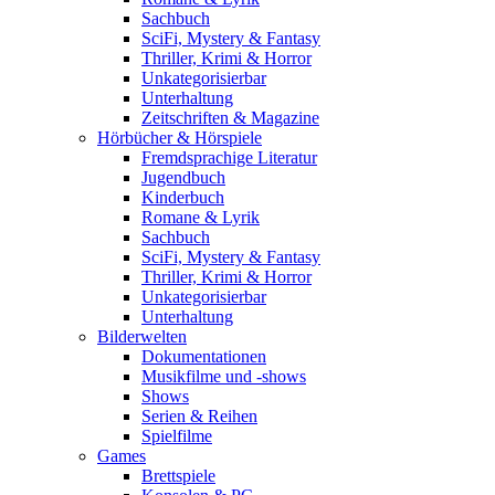
Sachbuch
SciFi, Mystery & Fantasy
Thriller, Krimi & Horror
Unkategorisierbar
Unterhaltung
Zeitschriften & Magazine
Hörbücher & Hörspiele
Fremdsprachige Literatur
Jugendbuch
Kinderbuch
Romane & Lyrik
Sachbuch
SciFi, Mystery & Fantasy
Thriller, Krimi & Horror
Unkategorisierbar
Unterhaltung
Bilderwelten
Dokumentationen
Musikfilme und -shows
Shows
Serien & Reihen
Spielfilme
Games
Brettspiele