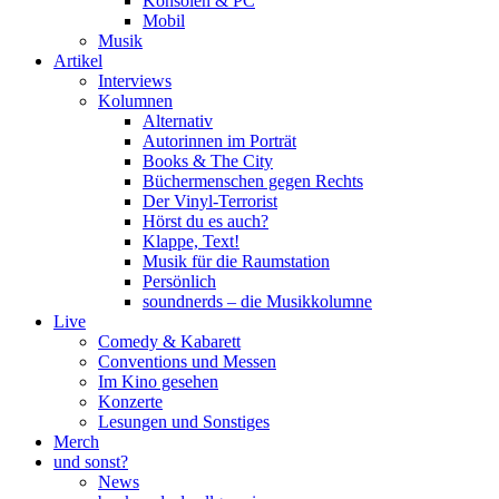
Konsolen & PC
Mobil
Musik
Artikel
Interviews
Kolumnen
Alternativ
Autorinnen im Porträt
Books & The City
Büchermenschen gegen Rechts
Der Vinyl-Terrorist
Hörst du es auch?
Klappe, Text!
Musik für die Raumstation
Persönlich
soundnerds – die Musikkolumne
Live
Comedy & Kabarett
Conventions und Messen
Im Kino gesehen
Konzerte
Lesungen und Sonstiges
Merch
und sonst?
News