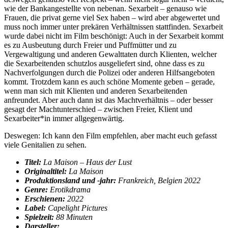
wie der Bankangestellte von nebenan. Sexarbeit – genauso wie
Frauen, die privat gerne viel Sex haben – wird aber abgewertet und
muss noch immer unter prekären Verhältnissen stattfinden. Sexarbeit
wurde dabei nicht im Film beschönigt: Auch in der Sexarbeit kommt
es zu Ausbeutung durch Freier und Puffmütter und zu
Vergewaltigung und anderen Gewalttaten durch Klienten, welcher
die Sexarbeitenden schutzlos ausgeliefert sind, ohne dass es zu
Nachverfolgungen durch die Polizei oder anderen Hilfsangeboten
kommt. Trotzdem kann es auch schöne Momente geben – gerade,
wenn man sich mit Klienten und anderen Sexarbeitenden
anfreundet. Aber auch dann ist das Machtverhältnis – oder besser
gesagt der Machtunterschied – zwischen Freier, Klient und
Sexarbeiter*in immer allgegenwärtig.
Deswegen: Ich kann den Film empfehlen, aber macht euch gefasst
viele Genitalien zu sehen.
Titel:
La Maison – Haus der Lust
Originaltitel:
La Maison
Produktionsland und -jahr:
Frankreich, Belgien 2022
Genre:
Erotikdrama
Erschienen:
2022
Label:
Capelight Pictures
Spielzeit:
88 Minuten
Darsteller: