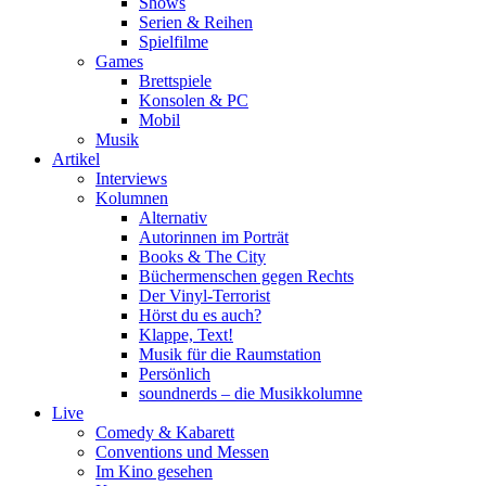
Shows
Serien & Reihen
Spielfilme
Games
Brettspiele
Konsolen & PC
Mobil
Musik
Artikel
Interviews
Kolumnen
Alternativ
Autorinnen im Porträt
Books & The City
Büchermenschen gegen Rechts
Der Vinyl-Terrorist
Hörst du es auch?
Klappe, Text!
Musik für die Raumstation
Persönlich
soundnerds – die Musikkolumne
Live
Comedy & Kabarett
Conventions und Messen
Im Kino gesehen