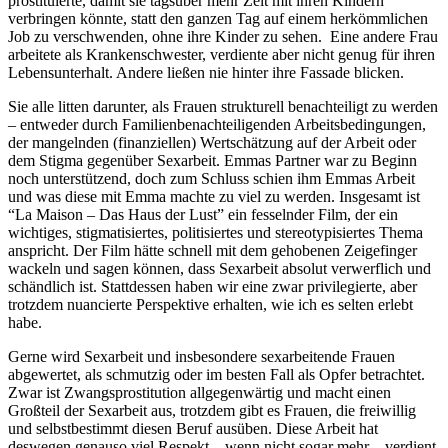
prostituierte, damit sie tagsüber mehr Zeit mit ihren Kindern
verbringen könnte, statt den ganzen Tag auf einem herkömmlichen
Job zu verschwenden, ohne ihre Kinder zu sehen. Eine andere Frau
arbeitete als Krankenschwester, verdiente aber nicht genug für ihren
Lebensunterhalt. Andere ließen nie hinter ihre Fassade blicken.
Sie alle litten darunter, als Frauen strukturell benachteiligt zu werden
– entweder durch Familienbenachteiligenden Arbeitsbedingungen,
der mangelnden (finanziellen) Wertschätzung auf der Arbeit oder
dem Stigma gegenüber Sexarbeit. Emmas Partner war zu Beginn
noch unterstützend, doch zum Schluss schien ihm Emmas Arbeit
und was diese mit Emma machte zu viel zu werden. Insgesamt ist
“La Maison – Das Haus der Lust” ein fesselnder Film, der ein
wichtiges, stigmatisiertes, politisiertes und stereotypisiertes Thema
anspricht. Der Film hätte schnell mit dem gehobenen Zeigefinger
wackeln und sagen können, dass Sexarbeit absolut verwerflich und
schändlich ist. Stattdessen haben wir eine zwar privilegierte, aber
trotzdem nuancierte Perspektive erhalten, wie ich es selten erlebt
habe.
Gerne wird Sexarbeit und insbesondere sexarbeitende Frauen
abgewertet, als schmutzig oder im besten Fall als Opfer betrachtet.
Zwar ist Zwangsprostitution allgegenwärtig und macht einen
Großteil der Sexarbeit aus, trotzdem gibt es Frauen, die freiwillig
und selbstbestimmt diesen Beruf ausüben. Diese Arbeit hat
deswegen genauso viel Respekt – wenn nicht sogar mehr – verdient,