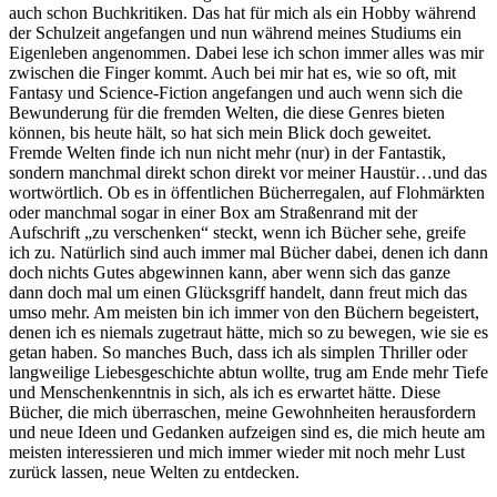
auch schon Buchkritiken. Das hat für mich als ein Hobby während
der Schulzeit angefangen und nun während meines Studiums ein
Eigenleben angenommen. Dabei lese ich schon immer alles was mir
zwischen die Finger kommt. Auch bei mir hat es, wie so oft, mit
Fantasy und Science-Fiction angefangen und auch wenn sich die
Bewunderung für die fremden Welten, die diese Genres bieten
können, bis heute hält, so hat sich mein Blick doch geweitet.
Fremde Welten finde ich nun nicht mehr (nur) in der Fantastik,
sondern manchmal direkt schon direkt vor meiner Haustür…und das
wortwörtlich. Ob es in öffentlichen Bücherregalen, auf Flohmärkten
oder manchmal sogar in einer Box am Straßenrand mit der
Aufschrift „zu verschenken“ steckt, wenn ich Bücher sehe, greife
ich zu. Natürlich sind auch immer mal Bücher dabei, denen ich dann
doch nichts Gutes abgewinnen kann, aber wenn sich das ganze
dann doch mal um einen Glücksgriff handelt, dann freut mich das
umso mehr. Am meisten bin ich immer von den Büchern begeistert,
denen ich es niemals zugetraut hätte, mich so zu bewegen, wie sie es
getan haben. So manches Buch, dass ich als simplen Thriller oder
langweilige Liebesgeschichte abtun wollte, trug am Ende mehr Tiefe
und Menschenkenntnis in sich, als ich es erwartet hätte. Diese
Bücher, die mich überraschen, meine Gewohnheiten herausfordern
und neue Ideen und Gedanken aufzeigen sind es, die mich heute am
meisten interessieren und mich immer wieder mit noch mehr Lust
zurück lassen, neue Welten zu entdecken.