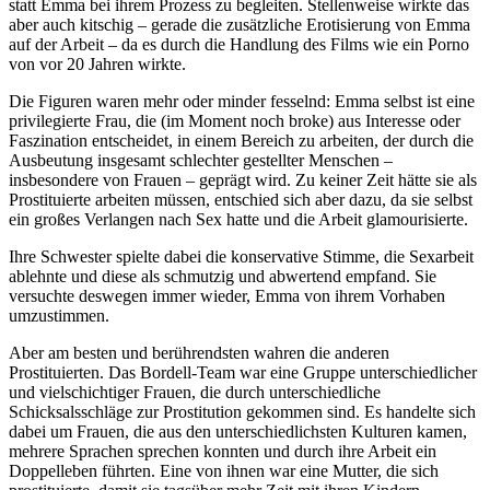
statt Emma bei ihrem Prozess zu begleiten. Stellenweise wirkte das
aber auch kitschig – gerade die zusätzliche Erotisierung von Emma
auf der Arbeit – da es durch die Handlung des Films wie ein Porno
von vor 20 Jahren wirkte.
Die Figuren waren mehr oder minder fesselnd: Emma selbst ist eine
privilegierte Frau, die (im Moment noch broke) aus Interesse oder
Faszination entscheidet, in einem Bereich zu arbeiten, der durch die
Ausbeutung insgesamt schlechter gestellter Menschen –
insbesondere von Frauen – geprägt wird. Zu keiner Zeit hätte sie als
Prostituierte arbeiten müssen, entschied sich aber dazu, da sie selbst
ein großes Verlangen nach Sex hatte und die Arbeit glamourisierte.
Ihre Schwester spielte dabei die konservative Stimme, die Sexarbeit
ablehnte und diese als schmutzig und abwertend empfand. Sie
versuchte deswegen immer wieder, Emma von ihrem Vorhaben
umzustimmen.
Aber am besten und berührendsten wahren die anderen
Prostituierten. Das Bordell-Team war eine Gruppe unterschiedlicher
und vielschichtiger Frauen, die durch unterschiedliche
Schicksalsschläge zur Prostitution gekommen sind. Es handelte sich
dabei um Frauen, die aus den unterschiedlichsten Kulturen kamen,
mehrere Sprachen sprechen konnten und durch ihre Arbeit ein
Doppelleben führten. Eine von ihnen war eine Mutter, die sich