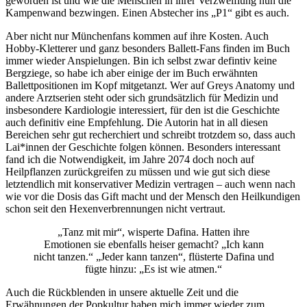
geworden ist und wie die Menschen in ihrer Verzweiflung nun die
Kampenwand bezwingen. Einen Abstecher ins „P1“ gibt es auch.
Aber nicht nur Münchenfans kommen auf ihre Kosten. Auch
Hobby-Kletterer und ganz besonders Ballett-Fans finden im Buch
immer wieder Anspielungen. Bin ich selbst zwar defintiv keine
Bergziege, so habe ich aber einige der im Buch erwähnten
Ballettpositionen im Kopf mitgetanzt. Wer auf Greys Anatomy und
andere Arztserien steht oder sich grundsätzlich für Medizin und
insbesondere Kardiologie interessiert, für den ist die Geschichte
auch definitiv eine Empfehlung. Die Autorin hat in all diesen
Bereichen sehr gut recherchiert und schreibt trotzdem so, dass auch
Lai*innen der Geschichte folgen können. Besonders interessant
fand ich die Notwendigkeit, im Jahre 2074 doch noch auf
Heilpflanzen zurückgreifen zu müssen und wie gut sich diese
letztendlich mit konservativer Medizin vertragen – auch wenn nach
wie vor die Dosis das Gift macht und der Mensch den Heilkundigen
schon seit den Hexenverbrennungen nicht vertraut.
„Tanz mit mir“, wisperte Dafina. Hatten ihre
Emotionen sie ebenfalls heiser gemacht? „Ich kann
nicht tanzen.“ „Jeder kann tanzen“, flüsterte Dafina und
fügte hinzu: „Es ist wie atmen.“
Auch die Rückblenden in unsere aktuelle Zeit und die
Erwähnungen der Popkultur haben mich immer wieder zum