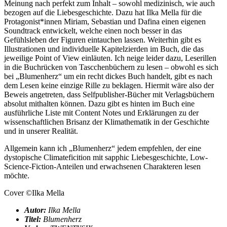
Meinung nach perfekt zum Inhalt – sowohl medizinisch, wie auch
bezogen auf die Liebesgeschichte. Dazu hat Ilka Mella für die
Protagonist*innen Miriam, Sebastian und Dafina einen eigenen
Soundtrack entwickelt, welche einen noch besser in das
Gefühlsleben der Figuren eintauchen lassen. Weiterhin gibt es
Illustrationen und individuelle Kapitelzierden im Buch, die das
jeweilige Point of View einläuten. Ich neige leider dazu, Leserillen
in die Buchrücken von Tascchenbüchern zu lesen – obwohl es sich
bei „Blumenherz“ um ein recht dickes Buch handelt, gibt es nach
dem Lesen keine einzige Rille zu beklagen. Hiermit wäre also der
Beweis angetreten, dass Selfpublisher-Bücher mit Verlagsbüchern
absolut mithalten können. Dazu gibt es hinten im Buch eine
ausführliche Liste mit Content Notes und Erklärungen zu der
wissenschaftlichen Brisanz der Klimathematik in der Geschichte
und in unserer Realität.
Allgemein kann ich „Blumenherz“ jedem empfehlen, der eine
dystopische Climateficition mit sapphic Liebesgeschichte, Low-
Science-Fiction-Anteilen und erwachsenen Charakteren lesen
möchte.
Cover ©Ilka Mella
Autor:
Ilka Mella
Titel:
Blumenherz