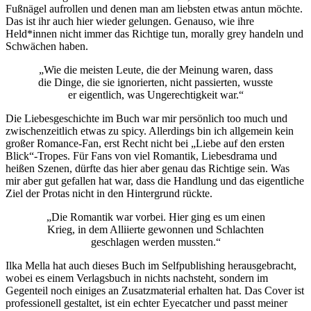
Fußnägel aufrollen und denen man am liebsten etwas antun möchte.
Das ist ihr auch hier wieder gelungen. Genauso, wie ihre
Held*innen nicht immer das Richtige tun, morally grey handeln und
Schwächen haben.
„Wie die meisten Leute, die der Meinung waren, dass
die Dinge, die sie ignorierten, nicht passierten, wusste
er eigentlich, was Ungerechtigkeit war.“
Die Liebesgeschichte im Buch war mir persönlich too much und
zwischenzeitlich etwas zu spicy. Allerdings bin ich allgemein kein
großer Romance-Fan, erst Recht nicht bei „Liebe auf den ersten
Blick“-Tropes. Für Fans von viel Romantik, Liebesdrama und
heißen Szenen, dürfte das hier aber genau das Richtige sein. Was
mir aber gut gefallen hat war, dass die Handlung und das eigentliche
Ziel der Protas nicht in den Hintergrund rückte.
„Die Romantik war vorbei. Hier ging es um einen
Krieg, in dem Alliierte gewonnen und Schlachten
geschlagen werden mussten.“
Ilka Mella hat auch dieses Buch im Selfpublishing herausgebracht,
wobei es einem Verlagsbuch in nichts nachsteht, sondern im
Gegenteil noch einiges an Zusatzmaterial erhalten hat. Das Cover ist
professionell gestaltet, ist ein echter Eyecatcher und passt meiner