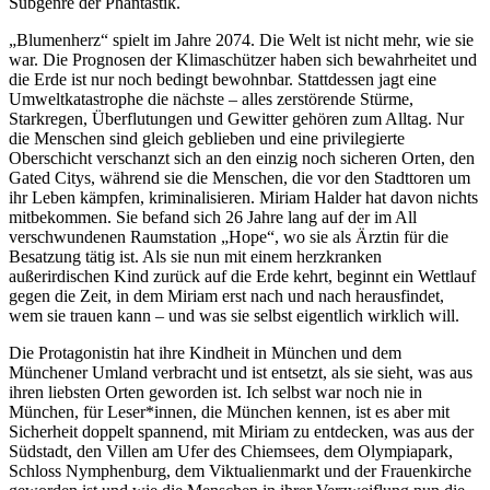
Subgenre der Phantastik.
„Blumenherz“ spielt im Jahre 2074. Die Welt ist nicht mehr, wie sie
war. Die Prognosen der Klimaschützer haben sich bewahrheitet und
die Erde ist nur noch bedingt bewohnbar. Stattdessen jagt eine
Umweltkatastrophe die nächste – alles zerstörende Stürme,
Starkregen, Überflutungen und Gewitter gehören zum Alltag. Nur
die Menschen sind gleich geblieben und eine privilegierte
Oberschicht verschanzt sich an den einzig noch sicheren Orten, den
Gated Citys, während sie die Menschen, die vor den Stadttoren um
ihr Leben kämpfen, kriminalisieren. Miriam Halder hat davon nichts
mitbekommen. Sie befand sich 26 Jahre lang auf der im All
verschwundenen Raumstation „Hope“, wo sie als Ärztin für die
Besatzung tätig ist. Als sie nun mit einem herzkranken
außerirdischen Kind zurück auf die Erde kehrt, beginnt ein Wettlauf
gegen die Zeit, in dem Miriam erst nach und nach herausfindet,
wem sie trauen kann – und was sie selbst eigentlich wirklich will.
Die Protagonistin hat ihre Kindheit in München und dem
Münchener Umland verbracht und ist entsetzt, als sie sieht, was aus
ihren liebsten Orten geworden ist. Ich selbst war noch nie in
München, für Leser*innen, die München kennen, ist es aber mit
Sicherheit doppelt spannend, mit Miriam zu entdecken, was aus der
Südstadt, den Villen am Ufer des Chiemsees, dem Olympiapark,
Schloss Nymphenburg, dem Viktualienmarkt und der Frauenkirche