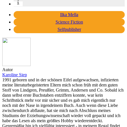
Ilka Mella
Science Fiction
Selfpublisher
Autor
Karoline Siep
1991 geboren und in der schönen Eifel aufgewachsen, infizierten
meine literaturbegeisterten Eltern mich schon früh mit dem guten
Stoff von Lindgren, Preußler, Grimm, Andersen und Co. Sobald ich
dann selbst erste Buchstaben entziffern konnte, war kein
Schriftstück mehr vor mir sicher und es gab mich eigentlich nur
noch mit der Nase in irgendeinem Buch. Auch wenn diese Liebe
zwischendurch abflaute, hat sie mich nach Abschluss meines
Studiums der Erziehungswissenschaft wieder voll gepackt und ich
habe das Lesen als mein größtes Hobby wiederentdeckt.
Genremäßig bin ich vielfältig interessiert - in meinem Regal findet