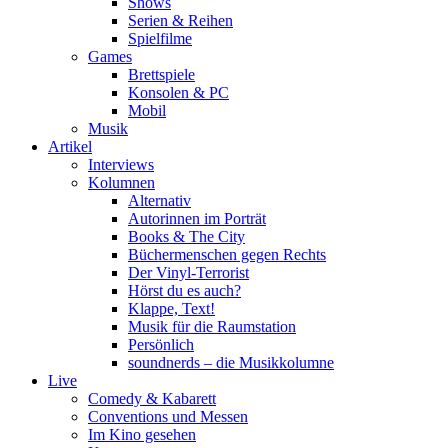
Shows
Serien & Reihen
Spielfilme
Games
Brettspiele
Konsolen & PC
Mobil
Musik
Artikel
Interviews
Kolumnen
Alternativ
Autorinnen im Porträt
Books & The City
Büchermenschen gegen Rechts
Der Vinyl-Terrorist
Hörst du es auch?
Klappe, Text!
Musik für die Raumstation
Persönlich
soundnerds – die Musikkolumne
Live
Comedy & Kabarett
Conventions und Messen
Im Kino gesehen