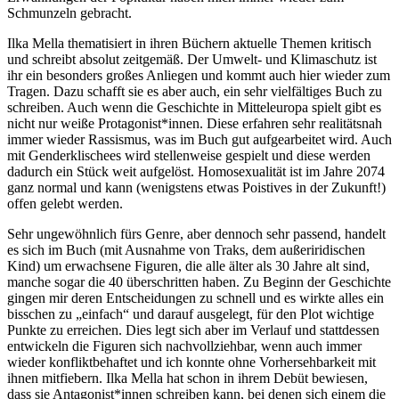
Schmunzeln gebracht.
Ilka Mella thematisiert in ihren Büchern aktuelle Themen kritisch
und schreibt absolut zeitgemäß. Der Umwelt- und Klimaschutz ist
ihr ein besonders großes Anliegen und kommt auch hier wieder zum
Tragen. Dazu schafft sie es aber auch, ein sehr vielfältiges Buch zu
schreiben. Auch wenn die Geschichte in Mitteleuropa spielt gibt es
nicht nur weiße Protagonist*innen. Diese erfahren sehr realitätsnah
immer wieder Rassismus, was im Buch gut aufgearbeitet wird. Auch
mit Genderklischees wird stellenweise gespielt und diese werden
dadurch ein Stück weit aufgelöst. Homosexualität ist im Jahre 2074
ganz normal und kann (wenigstens etwas Poistives in der Zukunft!)
offen gelebt werden.
Sehr ungewöhnlich fürs Genre, aber dennoch sehr passend, handelt
es sich im Buch (mit Ausnahme von Traks, dem außeriridischen
Kind) um erwachsene Figuren, die alle älter als 30 Jahre alt sind,
manche sogar die 40 überschritten haben. Zu Beginn der Geschichte
gingen mir deren Entscheidungen zu schnell und es wirkte alles ein
bisschen zu „einfach“ und darauf ausgelegt, für den Plot wichtige
Punkte zu erreichen. Dies legt sich aber im Verlauf und stattdessen
entwickeln die Figuren sich nachvollziehbar, wenn auch immer
wieder konfliktbehaftet und ich konnte ohne Vorhersehbarkeit mit
ihnen mitfiebern. Ilka Mella hat schon in ihrem Debüt bewiesen,
dass sie Antagonist*innen schreiben kann, bei denen sich einem die