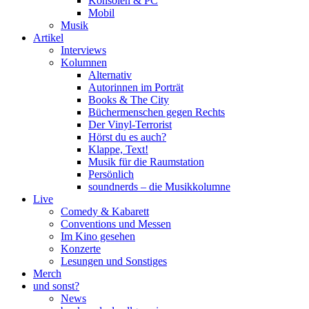
Konsolen & PC
Mobil
Musik
Artikel
Interviews
Kolumnen
Alternativ
Autorinnen im Porträt
Books & The City
Büchermenschen gegen Rechts
Der Vinyl-Terrorist
Hörst du es auch?
Klappe, Text!
Musik für die Raumstation
Persönlich
soundnerds – die Musikkolumne
Live
Comedy & Kabarett
Conventions und Messen
Im Kino gesehen
Konzerte
Lesungen und Sonstiges
Merch
und sonst?
News