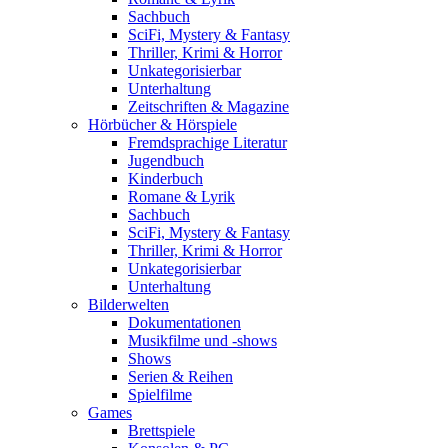
Sachbuch
SciFi, Mystery & Fantasy
Thriller, Krimi & Horror
Unkategorisierbar
Unterhaltung
Zeitschriften & Magazine
Hörbücher & Hörspiele
Fremdsprachige Literatur
Jugendbuch
Kinderbuch
Romane & Lyrik
Sachbuch
SciFi, Mystery & Fantasy
Thriller, Krimi & Horror
Unkategorisierbar
Unterhaltung
Bilderwelten
Dokumentationen
Musikfilme und -shows
Shows
Serien & Reihen
Spielfilme
Games
Brettspiele