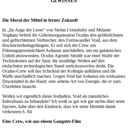
GEWINNEN
Die Moral der Mittel in ferner Zukunft
In „Im Auge der Leere“ von Stefan Cernohuby und Melanie
Vogltanz befreit die Geheimorganisation Oculus den gefährlichsten
und gefürchtetsten Verbrecher, den Formwandler Void, aus dem
Hochsicherheitsgefängnis. Er soll sich der Crew um
Führungspersönlichkeit Aelianus anschließen, um ein galaktisches
Unheil abzuwenden. Oculus Agentin Stealth war einer Waffe der
Technokraten auf der Spur, die unzählige Welten auf den
einfachsten technologischen Stand zurückzuwerfen droht. Die
Oculus-Crew soll das Schicksal der Kollegin aufklären und die
Waffe unschädlich machen. Gegen Void hat Aelianus ein wirksames
Druckmittel in der Hand: eine seltene Art von Energie, die er zum
Überleben braucht.
Wollen wir eigentlich daran festhalten, Void als männliches
Individuum zu behandeln? Ich weiß so gut wie gar nichts über seine
Spezies, habe aber den Eindruck, dass wir seine Identität damit
verkennen.
S. 84
Eine Crew, wie aus einem Gangster-Film