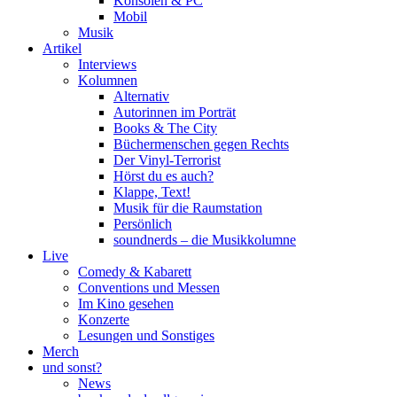
Konsolen & PC
Mobil
Musik
Artikel
Interviews
Kolumnen
Alternativ
Autorinnen im Porträt
Books & The City
Büchermenschen gegen Rechts
Der Vinyl-Terrorist
Hörst du es auch?
Klappe, Text!
Musik für die Raumstation
Persönlich
soundnerds – die Musikkolumne
Live
Comedy & Kabarett
Conventions und Messen
Im Kino gesehen
Konzerte
Lesungen und Sonstiges
Merch
und sonst?
News