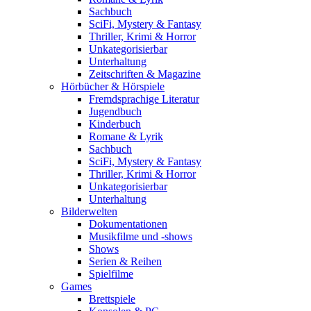
Sachbuch
SciFi, Mystery & Fantasy
Thriller, Krimi & Horror
Unkategorisierbar
Unterhaltung
Zeitschriften & Magazine
Hörbücher & Hörspiele
Fremdsprachige Literatur
Jugendbuch
Kinderbuch
Romane & Lyrik
Sachbuch
SciFi, Mystery & Fantasy
Thriller, Krimi & Horror
Unkategorisierbar
Unterhaltung
Bilderwelten
Dokumentationen
Musikfilme und -shows
Shows
Serien & Reihen
Spielfilme
Games
Brettspiele