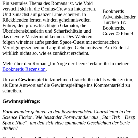
Ein zentrales Thema des Romans ist, wie Void
versucht sich in die Oculus-Crew zu integrieren.
Booknerds-
Und zunächst auf ganzer Linie scheitert. In
Adventskalender
Rückblenden lernen wir den geheimnisvollen
Türchen 1©
Führer, den grobschlächtigen Gladiator, die
Booknerds,
Überlebenskünstlerin und Scharfschützin und
Cover © Plan 9
das clevere Mastermind kennen. Des Weiteren
folgen wir einer aufregenden Space-Quest mit actionreichen
Verfolgungsszenen und abgründigen Geheimnissen. Am Ende ist
wirklich nichts so, wie es zunächst erscheint.
Mehr über den Roman „Im Auge der Leere“ erfahrt ihr in meiner
Booknerds-Rezension
.
Um am
Gewinnspiel
teilzunehmen braucht ihr nichts weiter zu tun,
als Eure Antwort auf die Gewinnspielfrage ins Kommentarfeld zu
schreiben.
Gewinnspielfrage:
Formwandler gehören zu den faszinierendsten Charakteren in der
Science-Fiction. Wie heisst der Formwandler aus „Star Trek – Deep
Space Nine“, um den sich viele spannende Geschichten der Serie
drehen?