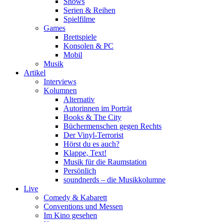
Shows
Serien & Reihen
Spielfilme
Games
Brettspiele
Konsolen & PC
Mobil
Musik
Artikel
Interviews
Kolumnen
Alternativ
Autorinnen im Porträt
Books & The City
Büchermenschen gegen Rechts
Der Vinyl-Terrorist
Hörst du es auch?
Klappe, Text!
Musik für die Raumstation
Persönlich
soundnerds – die Musikkolumne
Live
Comedy & Kabarett
Conventions und Messen
Im Kino gesehen