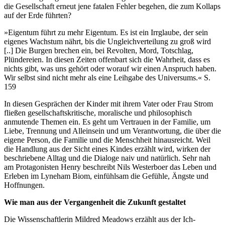
die Gesellschaft erneut jene fatalen Fehler begehen, die zum Kollaps
auf der Erde führten?
»Eigentum führt zu mehr Eigentum. Es ist ein Irrglaube, der sein
eigenes Wachstum nährt, bis die Ungleichverteilung zu groß wird
[..] Die Burgen brechen ein, bei Revolten, Mord, Totschlag,
Plündereien. In diesen Zeiten offenbart sich die Wahrheit, dass es
nichts gibt, was uns gehört oder worauf wir einen Anspruch haben.
Wir selbst sind nicht mehr als eine Leihgabe des Universums.«
S.
159
In diesen Gesprächen der Kinder mit ihrem Vater oder Frau Strom
fließen gesellschaftskritische, moralische und philosophisch
anmutende Themen ein. Es geht um Vertrauen in der Familie, um
Liebe, Trennung und Alleinsein und um Verantwortung, die über die
eigene Person, die Familie und die Menschheit hinausreicht. Weil
die Handlung aus der Sicht eines Kindes erzählt wird, wirken der
beschriebene Alltag und die Dialoge naiv und natürlich. Sehr nah
am Protagonisten Henry beschreibt Nils Westerboer das Leben und
Erleben im Lyneham Biom, einfühlsam die Gefühle, Ängste und
Hoffnungen.
Wie man aus der Vergangenheit die Zukunft gestaltet
Die Wissenschaftlerin Mildred Meadows erzählt aus der Ich-