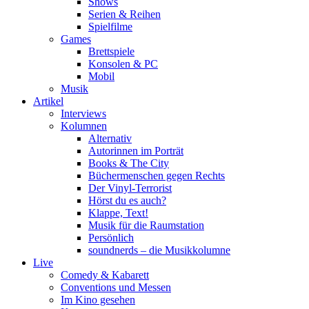
Shows
Serien & Reihen
Spielfilme
Games
Brettspiele
Konsolen & PC
Mobil
Musik
Artikel
Interviews
Kolumnen
Alternativ
Autorinnen im Porträt
Books & The City
Büchermenschen gegen Rechts
Der Vinyl-Terrorist
Hörst du es auch?
Klappe, Text!
Musik für die Raumstation
Persönlich
soundnerds – die Musikkolumne
Live
Comedy & Kabarett
Conventions und Messen
Im Kino gesehen