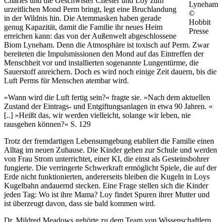
Charles und die Geschwister Chester und Loy zum
Lyneham
urzeitlichen Mond Perm bringt, legt eine Bruchlandung
©
in der Wildnis hin. Die Atemmasken haben gerade
Hobbit
genug Kapazität, damit die Familie ihr neues Heim
Presse
erreichen kann: das von der Außenwelt abgeschlossene
Biom Lyneham. Denn die Atmosphäre ist toxisch auf Perm. Zwar
bereiteten die Impulsmissionen den Mond auf das Eintreffen der
Menschheit vor und installierten sogenannte Lungentürme, die
Sauerstoff anreichern. Doch es wird noch einige Zeit dauern, bis die
Luft Perms für Menschen atembar wird.
»Wann wird die Luft fertig sein?« fragte sie. »Nach dem aktuellen
Zustand der Eintrags- und Entgiftungsanlagen in etwa 90 Jahren. «
[..] »Heißt das, wir werden vielleicht, solange wir leben, nie
rausgehen können?«
S. 129
Trotz der fremdartigen Lebensumgebung etabliert die Familie einen
Alltag im neuen Zuhause. Die Kinder gehen zur Schule und werden
von Frau Strom unterrichtet, einer KI, die einst als Gesteinsbohrer
fungierte. Die verringerte Schwerkraft ermöglicht Spiele, die auf der
Erde nicht funktionierten, andererseits bleiben die Kugeln in Loys
Kugelbahn andauernd stecken. Eine Frage stellen sich die Kinder
jeden Tag: Wo ist ihre Mama? Loy findet Spuren ihrer Mutter und
ist überzeugt davon, dass sie bald kommen wird.
Dr. Mildred Meadows gehörte zu dem Team von Wissenschaftlern,