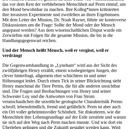
das vor dem Rest der verbliebenen Menschheit auf Perm eintraf, um
den Mond bewohnbar zu machen. Ihre Kolleg*innen kritisierten
ihre invasiven Experimente und zweifelten an ihren Ergebnissen.
Mit dem Leiter der Mission, Dr. Noah Rayser, führte sie kontroverse
Diskussionen um die Frage: Sollte der Mond oder der Mensch
angepasst werden? Aus dem wissenschaftlichen Disput wurde ein
Zerwürfnis mit Folgen für die gesamte Mission, die bis in die
Handlungsgegenwart reichen.
Und der Mensch heißt Mensch, weil er vergisst, weil er
verdrängt
Die Gegenwartshandlung in „Lyneham“ wird aus der Sicht des
zwölfjährigen Henry erzählt, einem wissbegierigen Jungen, der
clever hinterfragt, allgemein eher schüchtern ist und unter
Höhenangst leidet. Durch einen Tick in seiner Blickrichtung sieht
Henry manchmal die Tiere Perms, die für alle anderen unsichtbar
sind. Die Fragen und Beobachtungen von Henry und seiner
Schwester Loy und die Antworten von Frau Strom
veranschaulichen die urzeitliche geologische Charakteristik Perms:
schroff, lebensfeindlich, fremd und gefährlich. Perm ist aber auch
ein Ort voller geheimnisvoller Schönheit. Sie diskutieren, wie die
Menschheit ihre Lebensgrundlage auf der Erde zerstörte und warum
sie sich auf den Weg nach Perm machen musste. Und wie dort ein
Überleben gelingen und die Zukunft gestaltet werden kann. Wird