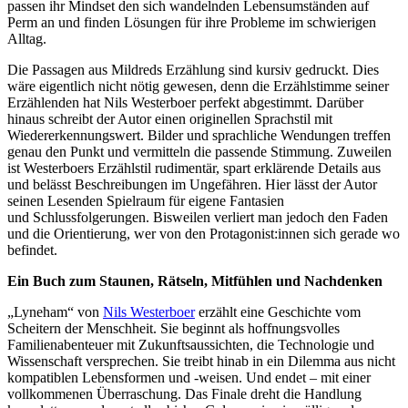
passen ihr Mindset den sich wandelnden Lebensumständen auf
Perm an und finden Lösungen für ihre Probleme im schwierigen
Alltag.
Die Passagen aus Mildreds Erzählung sind kursiv gedruckt. Dies
wäre eigentlich nicht nötig gewesen, denn die Erzählstimme seiner
Erzählenden hat Nils Westerboer perfekt abgestimmt. Darüber
hinaus schreibt der Autor einen originellen Sprachstil mit
Wiedererkennungswert. Bilder und sprachliche Wendungen treffen
genau den Punkt und vermitteln die passende Stimmung. Zuweilen
ist Westerboers Erzählstil rudimentär, spart erklärende Details aus
und belässt Beschreibungen im Ungefähren. Hier lässt der Autor
seinen Lesenden Spielraum für eigene Fantasien
und Schlussfolgerungen. Bisweilen verliert man jedoch den Faden
und die Orientierung, wer von den Protagonist:innen sich gerade wo
befindet.
Ein Buch zum Staunen, Rätseln, Mitfühlen und Nachdenken
„Lyneham“ von
Nils Westerboer
erzählt eine Geschichte vom
Scheitern der Menschheit. Sie beginnt als hoffnungsvolles
Familienabenteuer mit Zukunftsaussichten, die Technologie und
Wissenschaft versprechen. Sie treibt hinab in ein Dilemma aus nicht
kompatiblen Lebensformen und -weisen. Und endet – mit einer
vollkommenen Überraschung. Das Finale dreht die Handlung