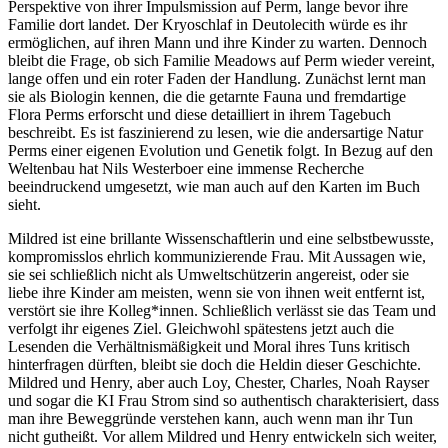
Perspektive von ihrer Impulsmission auf Perm, lange bevor ihre
Familie dort landet. Der Kryoschlaf in Deutolecith würde es ihr
ermöglichen, auf ihren Mann und ihre Kinder zu warten. Dennoch
bleibt die Frage, ob sich Familie Meadows auf Perm wieder vereint,
lange offen und ein roter Faden der Handlung. Zunächst lernt man
sie als Biologin kennen, die die getarnte Fauna und fremdartige
Flora Perms erforscht und diese detailliert in ihrem Tagebuch
beschreibt. Es ist faszinierend zu lesen, wie die andersartige Natur
Perms einer eigenen Evolution und Genetik folgt. In Bezug auf den
Weltenbau hat Nils Westerboer eine immense Recherche
beeindruckend umgesetzt, wie man auch auf den Karten im Buch
sieht.
Mildred ist eine brillante Wissenschaftlerin und eine selbstbewusste,
kompromisslos ehrlich kommunizierende Frau. Mit Aussagen wie,
sie sei schließlich nicht als Umweltschützerin angereist, oder sie
liebe ihre Kinder am meisten, wenn sie von ihnen weit entfernt ist,
verstört sie ihre Kolleg*innen. Schließlich verlässt sie das Team und
verfolgt ihr eigenes Ziel. Gleichwohl spätestens jetzt auch die
Lesenden die Verhältnismäßigkeit und Moral ihres Tuns kritisch
hinterfragen dürften, bleibt sie doch die Heldin dieser Geschichte.
Mildred und Henry, aber auch Loy, Chester, Charles, Noah Rayser
und sogar die KI Frau Strom sind so authentisch charakterisiert, dass
man ihre Beweggründe verstehen kann, auch wenn man ihr Tun
nicht gutheißt. Vor allem Mildred und Henry entwickeln sich weiter,