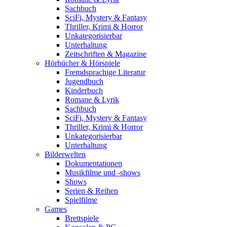
Sachbuch
SciFi, Mystery & Fantasy
Thriller, Krimi & Horror
Unkategorisierbar
Unterhaltung
Zeitschriften & Magazine
Hörbücher & Hörspiele
Fremdsprachige Literatur
Jugendbuch
Kinderbuch
Romane & Lyrik
Sachbuch
SciFi, Mystery & Fantasy
Thriller, Krimi & Horror
Unkategorisierbar
Unterhaltung
Bilderwelten
Dokumentationen
Musikfilme und -shows
Shows
Serien & Reihen
Spielfilme
Games
Brettspiele