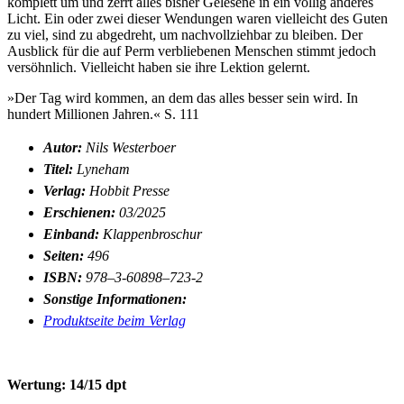
komplett um und zerrt alles bisher Gelesene in ein völlig anderes
Licht. Ein oder zwei dieser Wendungen waren vielleicht des Guten
zu viel, sind zu abgedreht, um nachvollziehbar zu bleiben. Der
Ausblick für die auf Perm verbliebenen Menschen stimmt jedoch
versöhnlich. Vielleicht haben sie ihre Lektion gelernt.
»Der Tag wird kommen, an dem das alles besser sein wird. In
hundert Millionen Jahren.«
S. 111
Autor:
Nils Westerboer
Titel:
Lyneham
Verlag:
Hobbit Presse
Erschienen:
03/
2025
Einband:
Klappenbroschur
Seiten:
496
ISBN:
978–3‑60898–723‑2
Sonstige Informationen:
Produktseite beim Verlag
Wertung: 14/15 dpt