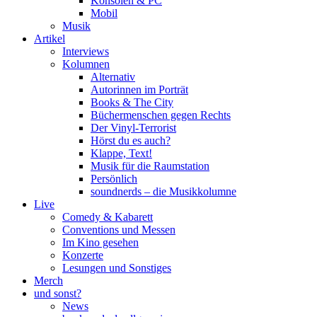
Konsolen & PC
Mobil
Musik
Artikel
Interviews
Kolumnen
Alternativ
Autorinnen im Porträt
Books & The City
Büchermenschen gegen Rechts
Der Vinyl-Terrorist
Hörst du es auch?
Klappe, Text!
Musik für die Raumstation
Persönlich
soundnerds – die Musikkolumne
Live
Comedy & Kabarett
Conventions und Messen
Im Kino gesehen
Konzerte
Lesungen und Sonstiges
Merch
und sonst?
News