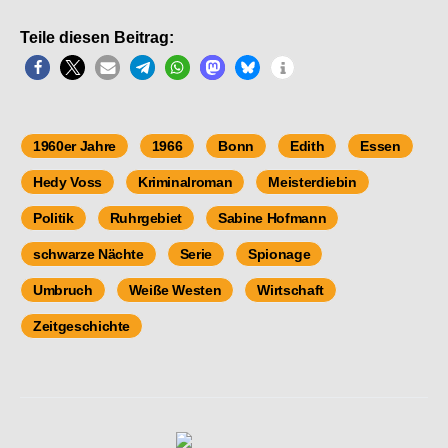
Teile diesen Beitrag:
1960er Jahre
1966
Bonn
Edith
Essen
Hedy Voss
Kriminalroman
Meisterdiebin
Politik
Ruhrgebiet
Sabine Hofmann
schwarze Nächte
Serie
Spionage
Umbruch
Weiße Westen
Wirtschaft
Zeitgeschichte