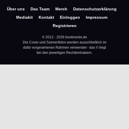
Über uns
Das Team
Merch
Datenschutzerklärung
Mediakit
Kontakt
Einloggen
Impressum
Registrieren
© 2012 - 2026 booknerds.de
Die Cover und Szenenfotos werden ausschließlich im
dafür vorgesehenen Rahmen verwendet - das © liegt
bei den jeweiligen Rechteinhabern.