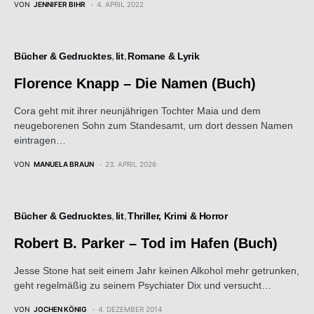
VON
JENNIFER BIHR
4. APRIL 2022
Bücher & Gedrucktes
lit
Romane & Lyrik
Florence Knapp – Die Namen (Buch)
Cora geht mit ihrer neunjährigen Tochter Maia und dem
neugeborenen Sohn zum Standesamt, um dort dessen Namen
eintragen…
VON
MANUELA BRAUN
23. APRIL 2026
Bücher & Gedrucktes
lit
Thriller, Krimi & Horror
Robert B. Parker – Tod im Hafen (Buch)
Jesse Stone hat seit einem Jahr keinen Alkohol mehr getrunken,
geht regelmäßig zu seinem Psychiater Dix und versucht…
VON
JOCHEN KÖNIG
4. DEZEMBER 2014