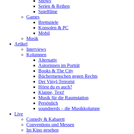
Shows
Serien & Reihen
Spielfilme
Games
Brettspiele
Konsolen & PC
Mobil
Musik
Artikel
Interviews
Kolumnen
Alternativ
Autorinnen im Porträt
Books & The City
Büchermenschen gegen Rechts
Der Vinyl-Terrorist
Hörst du es auch?
Klappe, Text!
Musik für die Raumstation
Persönlich
soundnerds – die Musikkolumne
Live
Comedy & Kabarett
Conventions und Messen
Im Kino gesehen