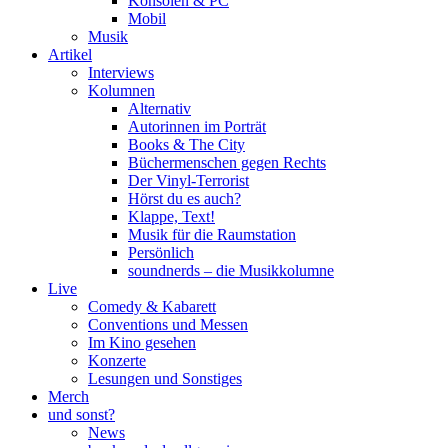
Konsolen & PC
Mobil
Musik
Artikel
Interviews
Kolumnen
Alternativ
Autorinnen im Porträt
Books & The City
Büchermenschen gegen Rechts
Der Vinyl-Terrorist
Hörst du es auch?
Klappe, Text!
Musik für die Raumstation
Persönlich
soundnerds – die Musikkolumne
Live
Comedy & Kabarett
Conventions und Messen
Im Kino gesehen
Konzerte
Lesungen und Sonstiges
Merch
und sonst?
News