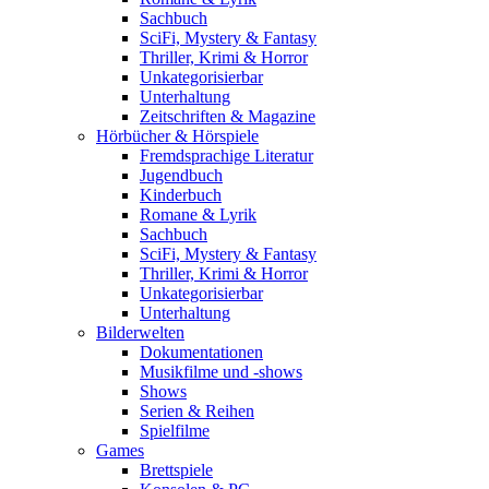
Sachbuch
SciFi, Mystery & Fantasy
Thriller, Krimi & Horror
Unkategorisierbar
Unterhaltung
Zeitschriften & Magazine
Hörbücher & Hörspiele
Fremdsprachige Literatur
Jugendbuch
Kinderbuch
Romane & Lyrik
Sachbuch
SciFi, Mystery & Fantasy
Thriller, Krimi & Horror
Unkategorisierbar
Unterhaltung
Bilderwelten
Dokumentationen
Musikfilme und -shows
Shows
Serien & Reihen
Spielfilme
Games
Brettspiele