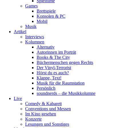
Spielfilme
Games
Brettspiele
Konsolen & PC
Mobil
Musik
Artikel
Interviews
Kolumnen
Alternativ
Autorinnen im Porträt
Books & The City
Büchermenschen gegen Rechts
Der Vinyl-Terrorist
Hörst du es auch?
Klappe, Text!
Musik für die Raumstation
Persönlich
soundnerds – die Musikkolumne
Live
Comedy & Kabarett
Conventions und Messen
Im Kino gesehen
Konzerte
Lesungen und Sonstiges