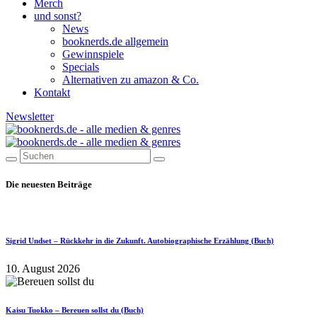
Merch
und sonst?
News
booknerds.de allgemein
Gewinnspiele
Specials
Alternativen zu amazon & Co.
Kontakt
Newsletter
Die neuesten Beiträge
Sigrid Undset – Rückkehr in die Zukunft. Autobiographische Erzählung (Buch)
10. August 2026
Kaisu Tuokko – Bereuen sollst du (Buch)