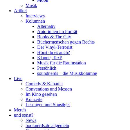
Mobil
Musik
Artikel
Interviews
Kolumnen
Alternativ
Autorinnen im Porträt
Books & The City
Büchermenschen gegen Rechts
Der Vinyl-Terrorist
Hörst du es auch?
Klappe, Text!
Musik für die Raumstation
Persönlich
soundnerds – die Musikkolumne
Live
Comedy & Kabarett
Conventions und Messen
Im Kino gesehen
Konzerte
Lesungen und Sonstiges
Merch
und sonst?
News
booknerds.de allgemein