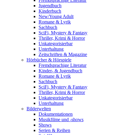
Fremdsprachige Literatur
Jugendbuch
Kinderbuch
New/Young Adult
Romane & Lyrik
Sachbuch
SciFi, Mystery & Fantasy
Thriller, Krimi & Horror
Unkategorisierbar
Unterhaltung
Zeitschriften & Magazine
Hörbücher & Hörspiele
Fremdsprachige Literatur
Kinder- & Jugendbuch
Romane & Lyrik
Sachbuch
SciFi, Mystery & Fantasy
Thriller, Krimi & Horror
Unkategorisierbar
Unterhaltung
Bilderwelten
Dokumentationen
Musikfilme und -shows
Shows
Serien & Reihen