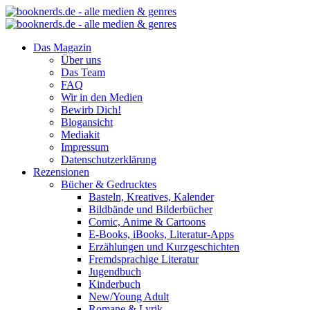
Das Magazin
Über uns
Das Team
FAQ
Wir in den Medien
Bewirb Dich!
Blogansicht
Mediakit
Impressum
Datenschutzerklärung
Rezensionen
Bücher & Gedrucktes
Basteln, Kreatives, Kalender
Bildbände und Bilderbücher
Comic, Anime & Cartoons
E-Books, iBooks, Literatur-Apps
Erzählungen und Kurzgeschichten
Fremdsprachige Literatur
Jugendbuch
Kinderbuch
New/Young Adult
Romane & Lyrik