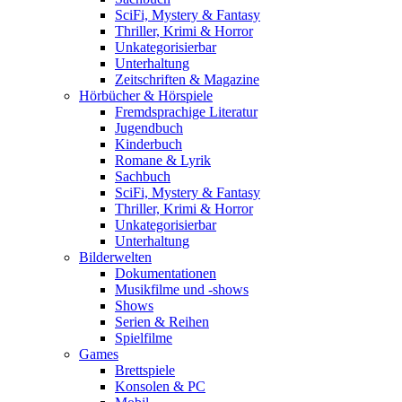
SciFi, Mystery & Fantasy
Thriller, Krimi & Horror
Unkategorisierbar
Unterhaltung
Zeitschriften & Magazine
Hörbücher & Hörspiele
Fremdsprachige Literatur
Jugendbuch
Kinderbuch
Romane & Lyrik
Sachbuch
SciFi, Mystery & Fantasy
Thriller, Krimi & Horror
Unkategorisierbar
Unterhaltung
Bilderwelten
Dokumentationen
Musikfilme und -shows
Shows
Serien & Reihen
Spielfilme
Games
Brettspiele
Konsolen & PC