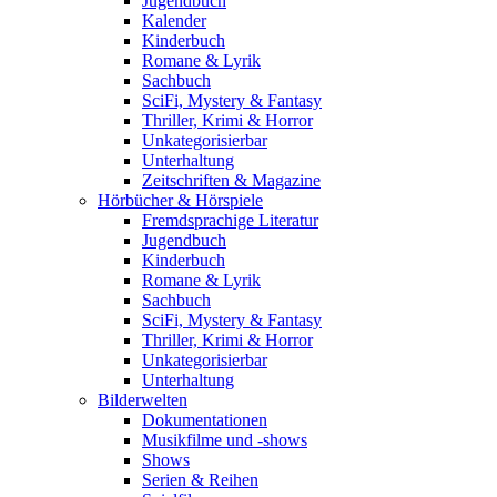
Jugendbuch
Kalender
Kinderbuch
Romane & Lyrik
Sachbuch
SciFi, Mystery & Fantasy
Thriller, Krimi & Horror
Unkategorisierbar
Unterhaltung
Zeitschriften & Magazine
Hörbücher & Hörspiele
Fremdsprachige Literatur
Jugendbuch
Kinderbuch
Romane & Lyrik
Sachbuch
SciFi, Mystery & Fantasy
Thriller, Krimi & Horror
Unkategorisierbar
Unterhaltung
Bilderwelten
Dokumentationen
Musikfilme und -shows
Shows
Serien & Reihen