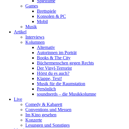
Spielfilme
Games
Brettspiele
Konsolen & PC
Mobil
Musik
Artikel
Interviews
Kolumnen
Alternativ
Autorinnen im Porträt
Books & The City
Büchermenschen gegen Rechts
Der Vinyl-Terrorist
Hörst du es auch?
Klappe, Text!
Musik für die Raumstation
Persönlich
soundnerds – die Musikkolumne
Live
Comedy & Kabarett
Conventions und Messen
Im Kino gesehen
Konzerte
Lesungen und Sonstiges