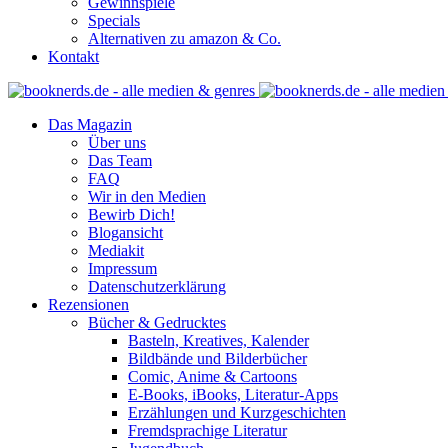
Gewinnspiele
Specials
Alternativen zu amazon & Co.
Kontakt
Das Magazin
Über uns
Das Team
FAQ
Wir in den Medien
Bewirb Dich!
Blogansicht
Mediakit
Impressum
Datenschutzerklärung
Rezensionen
Bücher & Gedrucktes
Basteln, Kreatives, Kalender
Bildbände und Bilderbücher
Comic, Anime & Cartoons
E-Books, iBooks, Literatur-Apps
Erzählungen und Kurzgeschichten
Fremdsprachige Literatur