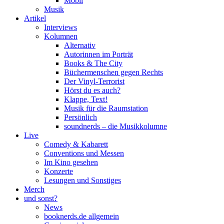
Mobil
Musik
Artikel
Interviews
Kolumnen
Alternativ
Autorinnen im Porträt
Books & The City
Büchermenschen gegen Rechts
Der Vinyl-Terrorist
Hörst du es auch?
Klappe, Text!
Musik für die Raumstation
Persönlich
soundnerds – die Musikkolumne
Live
Comedy & Kabarett
Conventions und Messen
Im Kino gesehen
Konzerte
Lesungen und Sonstiges
Merch
und sonst?
News
booknerds.de allgemein