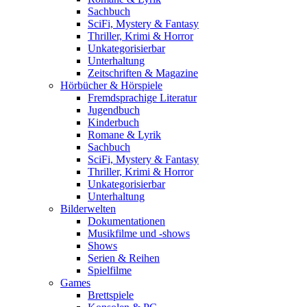
Sachbuch
SciFi, Mystery & Fantasy
Thriller, Krimi & Horror
Unkategorisierbar
Unterhaltung
Zeitschriften & Magazine
Hörbücher & Hörspiele
Fremdsprachige Literatur
Jugendbuch
Kinderbuch
Romane & Lyrik
Sachbuch
SciFi, Mystery & Fantasy
Thriller, Krimi & Horror
Unkategorisierbar
Unterhaltung
Bilderwelten
Dokumentationen
Musikfilme und -shows
Shows
Serien & Reihen
Spielfilme
Games
Brettspiele