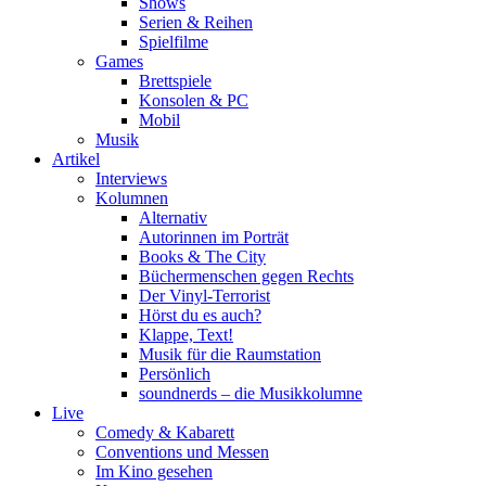
Shows
Serien & Reihen
Spielfilme
Games
Brettspiele
Konsolen & PC
Mobil
Musik
Artikel
Interviews
Kolumnen
Alternativ
Autorinnen im Porträt
Books & The City
Büchermenschen gegen Rechts
Der Vinyl-Terrorist
Hörst du es auch?
Klappe, Text!
Musik für die Raumstation
Persönlich
soundnerds – die Musikkolumne
Live
Comedy & Kabarett
Conventions und Messen
Im Kino gesehen