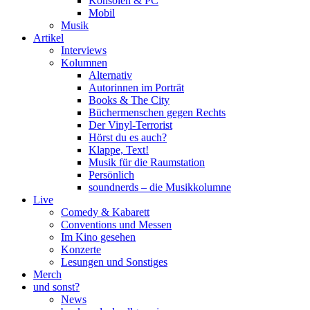
Konsolen & PC
Mobil
Musik
Artikel
Interviews
Kolumnen
Alternativ
Autorinnen im Porträt
Books & The City
Büchermenschen gegen Rechts
Der Vinyl-Terrorist
Hörst du es auch?
Klappe, Text!
Musik für die Raumstation
Persönlich
soundnerds – die Musikkolumne
Live
Comedy & Kabarett
Conventions und Messen
Im Kino gesehen
Konzerte
Lesungen und Sonstiges
Merch
und sonst?
News