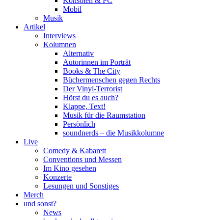
Konsolen & PC
Mobil
Musik
Artikel
Interviews
Kolumnen
Alternativ
Autorinnen im Porträt
Books & The City
Büchermenschen gegen Rechts
Der Vinyl-Terrorist
Hörst du es auch?
Klappe, Text!
Musik für die Raumstation
Persönlich
soundnerds – die Musikkolumne
Live
Comedy & Kabarett
Conventions und Messen
Im Kino gesehen
Konzerte
Lesungen und Sonstiges
Merch
und sonst?
News