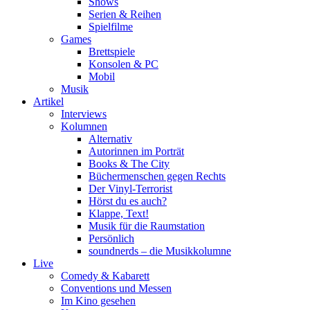
Shows
Serien & Reihen
Spielfilme
Games
Brettspiele
Konsolen & PC
Mobil
Musik
Artikel
Interviews
Kolumnen
Alternativ
Autorinnen im Porträt
Books & The City
Büchermenschen gegen Rechts
Der Vinyl-Terrorist
Hörst du es auch?
Klappe, Text!
Musik für die Raumstation
Persönlich
soundnerds – die Musikkolumne
Live
Comedy & Kabarett
Conventions und Messen
Im Kino gesehen