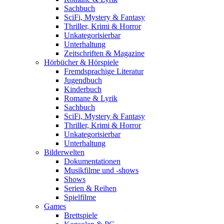
Sachbuch
SciFi, Mystery & Fantasy
Thriller, Krimi & Horror
Unkategorisierbar
Unterhaltung
Zeitschriften & Magazine
Hörbücher & Hörspiele
Fremdsprachige Literatur
Jugendbuch
Kinderbuch
Romane & Lyrik
Sachbuch
SciFi, Mystery & Fantasy
Thriller, Krimi & Horror
Unkategorisierbar
Unterhaltung
Bilderwelten
Dokumentationen
Musikfilme und -shows
Shows
Serien & Reihen
Spielfilme
Games
Brettspiele