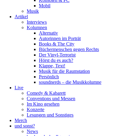
Konsolen & PC
Mobil
Musik
Artikel
Interviews
Kolumnen
Alternativ
Autorinnen im Porträt
Books & The City
Büchermenschen gegen Rechts
Der Vinyl-Terrorist
Hörst du es auch?
Klappe, Text!
Musik für die Raumstation
Persönlich
soundnerds – die Musikkolumne
Live
Comedy & Kabarett
Conventions und Messen
Im Kino gesehen
Konzerte
Lesungen und Sonstiges
Merch
und sonst?
News