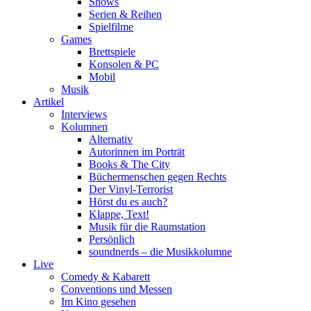
Shows
Serien & Reihen
Spielfilme
Games
Brettspiele
Konsolen & PC
Mobil
Musik
Artikel
Interviews
Kolumnen
Alternativ
Autorinnen im Porträt
Books & The City
Büchermenschen gegen Rechts
Der Vinyl-Terrorist
Hörst du es auch?
Klappe, Text!
Musik für die Raumstation
Persönlich
soundnerds – die Musikkolumne
Live
Comedy & Kabarett
Conventions und Messen
Im Kino gesehen