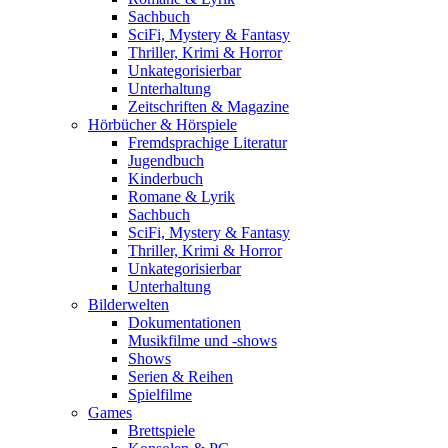
Sachbuch
SciFi, Mystery & Fantasy
Thriller, Krimi & Horror
Unkategorisierbar
Unterhaltung
Zeitschriften & Magazine
Hörbücher & Hörspiele
Fremdsprachige Literatur
Jugendbuch
Kinderbuch
Romane & Lyrik
Sachbuch
SciFi, Mystery & Fantasy
Thriller, Krimi & Horror
Unkategorisierbar
Unterhaltung
Bilderwelten
Dokumentationen
Musikfilme und -shows
Shows
Serien & Reihen
Spielfilme
Games
Brettspiele