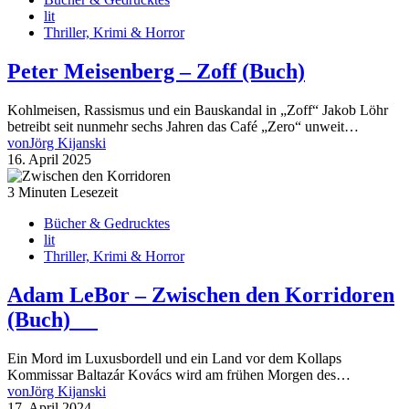
lit
Thriller, Krimi & Horror
Peter Meisenberg – Zoff (Buch)
Kohlmeisen, Rassismus und ein Bauskandal in „Zoff“ Jakob Löhr
betreibt seit nunmehr sechs Jahren das Café „Zero“ unweit…
von
Jörg Kijanski
16. April 2025
3 Minuten Lesezeit
Bücher & Gedrucktes
lit
Thriller, Krimi & Horror
Adam LeBor – Zwischen den Korridoren
(Buch)
Ein Mord im Luxusbordell und ein Land vor dem Kollaps
Kommissar Baltazár Kovács wird am frühen Morgen des…
von
Jörg Kijanski
17. April 2024