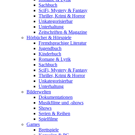
Sachbuch
SciFi, Mystery & Fantasy
Thriller, Krimi & Horror
Unkategorisierbar
Unterhaltung
Zeitschriften & Magazine
Hörbücher & Hörspiele
Fremdsprachige Literatur
Jugendbuch
Kinderbuch
Romane & Lyrik
Sachbuch
SciFi, Mystery & Fantasy
Thriller, Krimi & Horror
Unkategorisierbar
Unterhaltung
Bilderwelten
Dokumentationen
Musikfilme und -shows
Shows
Serien & Reihen
Spielfilme
Games
Brettspiele