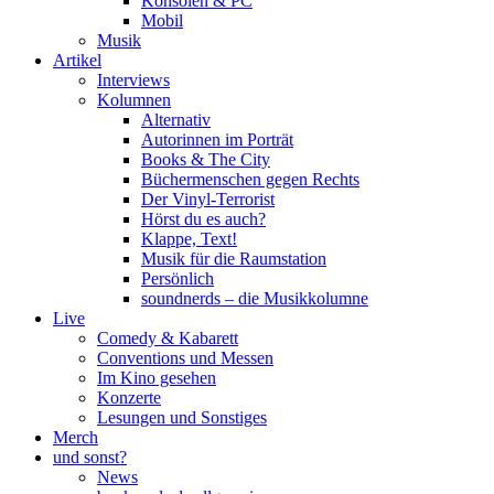
Konsolen & PC
Mobil
Musik
Artikel
Interviews
Kolumnen
Alternativ
Autorinnen im Porträt
Books & The City
Büchermenschen gegen Rechts
Der Vinyl-Terrorist
Hörst du es auch?
Klappe, Text!
Musik für die Raumstation
Persönlich
soundnerds – die Musikkolumne
Live
Comedy & Kabarett
Conventions und Messen
Im Kino gesehen
Konzerte
Lesungen und Sonstiges
Merch
und sonst?
News