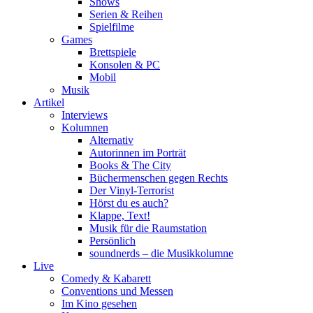
Shows
Serien & Reihen
Spielfilme
Games
Brettspiele
Konsolen & PC
Mobil
Musik
Artikel
Interviews
Kolumnen
Alternativ
Autorinnen im Porträt
Books & The City
Büchermenschen gegen Rechts
Der Vinyl-Terrorist
Hörst du es auch?
Klappe, Text!
Musik für die Raumstation
Persönlich
soundnerds – die Musikkolumne
Live
Comedy & Kabarett
Conventions und Messen
Im Kino gesehen