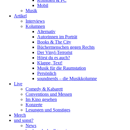
Konsolen & PC
Mobil
Musik
Artikel
Interviews
Kolumnen
Alternativ
Autorinnen im Porträt
Books & The City
Büchermenschen gegen Rechts
Der Vinyl-Terrorist
Hörst du es auch?
Klappe, Text!
Musik für die Raumstation
Persönlich
soundnerds – die Musikkolumne
Live
Comedy & Kabarett
Conventions und Messen
Im Kino gesehen
Konzerte
Lesungen und Sonstiges
Merch
und sonst?
News