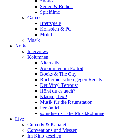
Shows
Serien & Reihen
Spielfilme
Games
Brettspiele
Konsolen & PC
Mobil
Musik
Artikel
Interviews
Kolumnen
Alternativ
Autorinnen im Porträt
Books & The City
Büchermenschen gegen Rechts
Der Vinyl-Terrorist
Hörst du es auch?
Klappe, Text!
Musik für die Raumstation
Persönlich
soundnerds – die Musikkolumne
Live
Comedy & Kabarett
Conventions und Messen
Im Kino gesehen