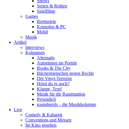
Shows
Serien & Reihen
Spielfilme
Games
Brettspiele
Konsolen & PC
Mobil
Musik
Artikel
Interviews
Kolumnen
Alternativ
Autorinnen im Porträt
Books & The City
Büchermenschen gegen Rechts
Der Vinyl-Terrorist
Hörst du es auch?
Klappe, Text!
Musik für die Raumstation
Persönlich
soundnerds – die Musikkolumne
Live
Comedy & Kabarett
Conventions und Messen
Im Kino gesehen