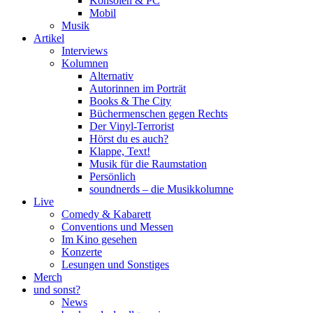
Konsolen & PC
Mobil
Musik
Artikel
Interviews
Kolumnen
Alternativ
Autorinnen im Porträt
Books & The City
Büchermenschen gegen Rechts
Der Vinyl-Terrorist
Hörst du es auch?
Klappe, Text!
Musik für die Raumstation
Persönlich
soundnerds – die Musikkolumne
Live
Comedy & Kabarett
Conventions und Messen
Im Kino gesehen
Konzerte
Lesungen und Sonstiges
Merch
und sonst?
News