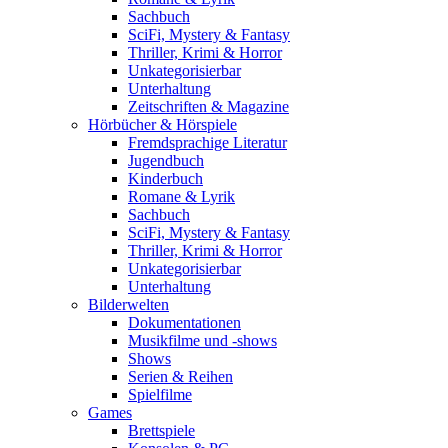
Sachbuch
SciFi, Mystery & Fantasy
Thriller, Krimi & Horror
Unkategorisierbar
Unterhaltung
Zeitschriften & Magazine
Hörbücher & Hörspiele
Fremdsprachige Literatur
Jugendbuch
Kinderbuch
Romane & Lyrik
Sachbuch
SciFi, Mystery & Fantasy
Thriller, Krimi & Horror
Unkategorisierbar
Unterhaltung
Bilderwelten
Dokumentationen
Musikfilme und -shows
Shows
Serien & Reihen
Spielfilme
Games
Brettspiele