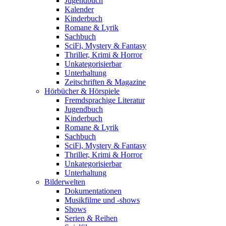
Jugendbuch
Kalender
Kinderbuch
Romane & Lyrik
Sachbuch
SciFi, Mystery & Fantasy
Thriller, Krimi & Horror
Unkategorisierbar
Unterhaltung
Zeitschriften & Magazine
Hörbücher & Hörspiele
Fremdsprachige Literatur
Jugendbuch
Kinderbuch
Romane & Lyrik
Sachbuch
SciFi, Mystery & Fantasy
Thriller, Krimi & Horror
Unkategorisierbar
Unterhaltung
Bilderwelten
Dokumentationen
Musikfilme und -shows
Shows
Serien & Reihen