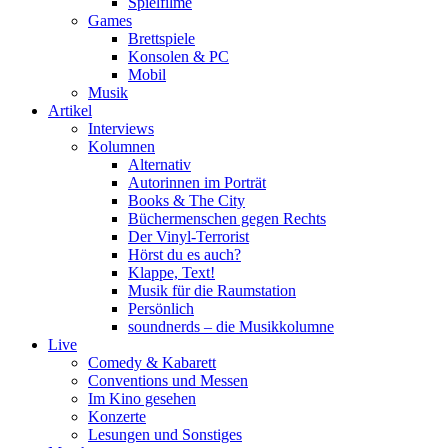
Spielfilme
Games
Brettspiele
Konsolen & PC
Mobil
Musik
Artikel
Interviews
Kolumnen
Alternativ
Autorinnen im Porträt
Books & The City
Büchermenschen gegen Rechts
Der Vinyl-Terrorist
Hörst du es auch?
Klappe, Text!
Musik für die Raumstation
Persönlich
soundnerds – die Musikkolumne
Live
Comedy & Kabarett
Conventions und Messen
Im Kino gesehen
Konzerte
Lesungen und Sonstiges