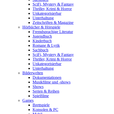
SciFi, Mystery & Fantasy
Thriller, Krimi & Horror
Unkategorisierbar
Unterhaltung
Zeitschriften & Magazine
Hörbücher & Hörspiele
Fremdsprachige Literatur
Jugendbuch
Kinderbuch
Romane & Lyrik
Sachbuch
SciFi, Mystery & Fantasy
Thriller, Krimi & Horror
Unkategorisierbar
Unterhaltung
Bilderwelten
Dokumentationen
Musikfilme und -shows
Shows
Serien & Reihen
Spielfilme
Games
Brettspiele
Konsolen & PC