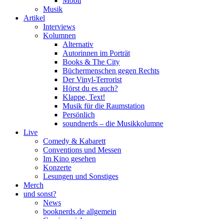
Mobil
Musik
Artikel
Interviews
Kolumnen
Alternativ
Autorinnen im Porträt
Books & The City
Büchermenschen gegen Rechts
Der Vinyl-Terrorist
Hörst du es auch?
Klappe, Text!
Musik für die Raumstation
Persönlich
soundnerds – die Musikkolumne
Live
Comedy & Kabarett
Conventions und Messen
Im Kino gesehen
Konzerte
Lesungen und Sonstiges
Merch
und sonst?
News
booknerds.de allgemein