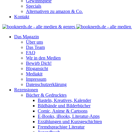
Gewinnspiele
Specials
Alternativen zu amazon & Co.
Kontakt
Das Magazin
Über uns
Das Team
FAQ
Wir in den Medien
Bewirb Dich!
Blogansicht
Mediakit
Impressum
Datenschutzerklärung
Rezensionen
Bücher & Gedrucktes
Basteln, Kreatives, Kalender
Bildbände und Bilderbücher
Comic, Anime & Cartoons
E-Books, iBooks, Literatur-Apps
Erzählungen und Kurzgeschichten
Fremdsprachige Literatur