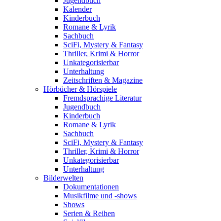
Jugendbuch
Kalender
Kinderbuch
Romane & Lyrik
Sachbuch
SciFi, Mystery & Fantasy
Thriller, Krimi & Horror
Unkategorisierbar
Unterhaltung
Zeitschriften & Magazine
Hörbücher & Hörspiele
Fremdsprachige Literatur
Jugendbuch
Kinderbuch
Romane & Lyrik
Sachbuch
SciFi, Mystery & Fantasy
Thriller, Krimi & Horror
Unkategorisierbar
Unterhaltung
Bilderwelten
Dokumentationen
Musikfilme und -shows
Shows
Serien & Reihen