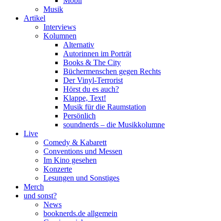
Mobil
Musik
Artikel
Interviews
Kolumnen
Alternativ
Autorinnen im Porträt
Books & The City
Büchermenschen gegen Rechts
Der Vinyl-Terrorist
Hörst du es auch?
Klappe, Text!
Musik für die Raumstation
Persönlich
soundnerds – die Musikkolumne
Live
Comedy & Kabarett
Conventions und Messen
Im Kino gesehen
Konzerte
Lesungen und Sonstiges
Merch
und sonst?
News
booknerds.de allgemein