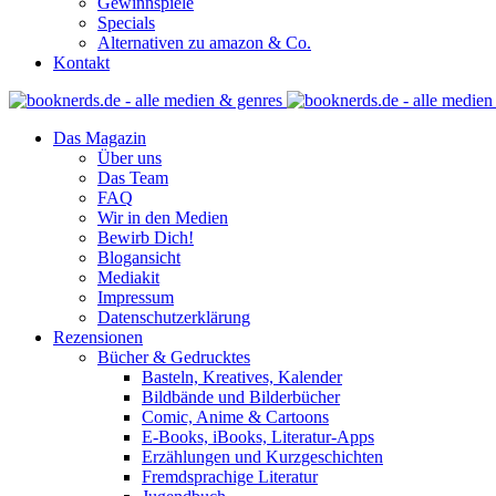
Gewinnspiele
Specials
Alternativen zu amazon & Co.
Kontakt
Das Magazin
Über uns
Das Team
FAQ
Wir in den Medien
Bewirb Dich!
Blogansicht
Mediakit
Impressum
Datenschutzerklärung
Rezensionen
Bücher & Gedrucktes
Basteln, Kreatives, Kalender
Bildbände und Bilderbücher
Comic, Anime & Cartoons
E-Books, iBooks, Literatur-Apps
Erzählungen und Kurzgeschichten
Fremdsprachige Literatur