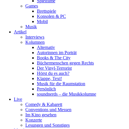
Spielfilme
Games
Brettspiele
Konsolen & PC
Mobil
Musik
Artikel
Interviews
Kolumnen
Alternativ
Autorinnen im Porträt
Books & The City
Büchermenschen gegen Rechts
Der Vinyl-Terrorist
Hörst du es auch?
Klappe, Text!
Musik für die Raumstation
Persönlich
soundnerds – die Musikkolumne
Live
Comedy & Kabarett
Conventions und Messen
Im Kino gesehen
Konzerte
Lesungen und Sonstiges