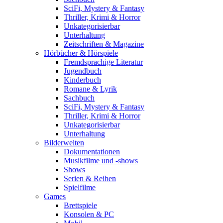
SciFi, Mystery & Fantasy
Thriller, Krimi & Horror
Unkategorisierbar
Unterhaltung
Zeitschriften & Magazine
Hörbücher & Hörspiele
Fremdsprachige Literatur
Jugendbuch
Kinderbuch
Romane & Lyrik
Sachbuch
SciFi, Mystery & Fantasy
Thriller, Krimi & Horror
Unkategorisierbar
Unterhaltung
Bilderwelten
Dokumentationen
Musikfilme und -shows
Shows
Serien & Reihen
Spielfilme
Games
Brettspiele
Konsolen & PC