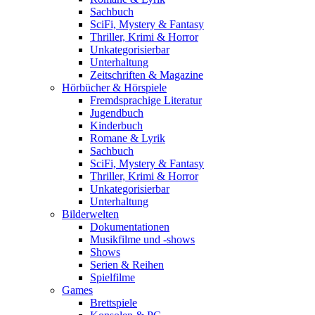
Sachbuch
SciFi, Mystery & Fantasy
Thriller, Krimi & Horror
Unkategorisierbar
Unterhaltung
Zeitschriften & Magazine
Hörbücher & Hörspiele
Fremdsprachige Literatur
Jugendbuch
Kinderbuch
Romane & Lyrik
Sachbuch
SciFi, Mystery & Fantasy
Thriller, Krimi & Horror
Unkategorisierbar
Unterhaltung
Bilderwelten
Dokumentationen
Musikfilme und -shows
Shows
Serien & Reihen
Spielfilme
Games
Brettspiele