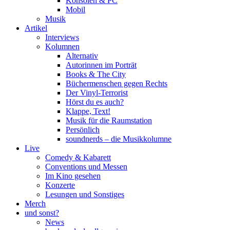
Konsolen & PC
Mobil
Musik
Artikel
Interviews
Kolumnen
Alternativ
Autorinnen im Porträt
Books & The City
Büchermenschen gegen Rechts
Der Vinyl-Terrorist
Hörst du es auch?
Klappe, Text!
Musik für die Raumstation
Persönlich
soundnerds – die Musikkolumne
Live
Comedy & Kabarett
Conventions und Messen
Im Kino gesehen
Konzerte
Lesungen und Sonstiges
Merch
und sonst?
News