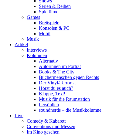
Shows
Serien & Reihen
Spielfilme
Games
Brettspiele
Konsolen & PC
Mobil
Musik
Artikel
Interviews
Kolumnen
Alternativ
Autorinnen im Porträt
Books & The City
Büchermenschen gegen Rechts
Der Vinyl-Terrorist
Hörst du es auch?
Klappe, Text!
Musik für die Raumstation
Persönlich
soundnerds – die Musikkolumne
Live
Comedy & Kabarett
Conventions und Messen
Im Kino gesehen