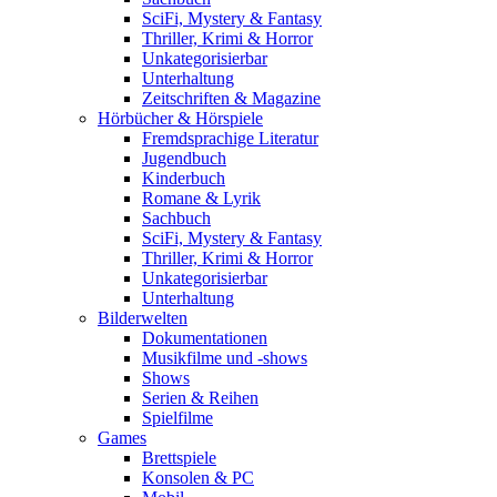
SciFi, Mystery & Fantasy
Thriller, Krimi & Horror
Unkategorisierbar
Unterhaltung
Zeitschriften & Magazine
Hörbücher & Hörspiele
Fremdsprachige Literatur
Jugendbuch
Kinderbuch
Romane & Lyrik
Sachbuch
SciFi, Mystery & Fantasy
Thriller, Krimi & Horror
Unkategorisierbar
Unterhaltung
Bilderwelten
Dokumentationen
Musikfilme und -shows
Shows
Serien & Reihen
Spielfilme
Games
Brettspiele
Konsolen & PC