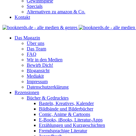
Gewinnspiele
Specials
Alternativen zu amazon & Co.
Kontakt
Das Magazin
Über uns
Das Team
FAQ
Wir in den Medien
Bewirb Dich!
Blogansicht
Mediakit
Impressum
Datenschutzerklärung
Rezensionen
Bücher & Gedrucktes
Basteln, Kreatives, Kalender
Bildbände und Bilderbücher
Comic, Anime & Cartoons
E-Books, iBooks, Literatur-Apps
Erzählungen und Kurzgeschichten
Fremdsprachige Literatur