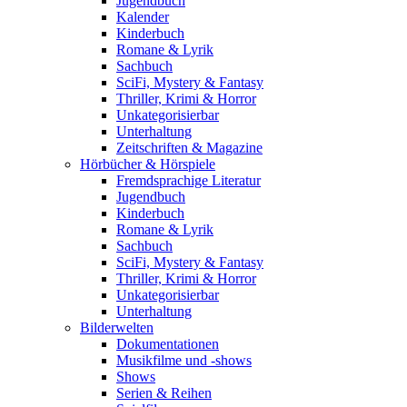
Jugendbuch
Kalender
Kinderbuch
Romane & Lyrik
Sachbuch
SciFi, Mystery & Fantasy
Thriller, Krimi & Horror
Unkategorisierbar
Unterhaltung
Zeitschriften & Magazine
Hörbücher & Hörspiele
Fremdsprachige Literatur
Jugendbuch
Kinderbuch
Romane & Lyrik
Sachbuch
SciFi, Mystery & Fantasy
Thriller, Krimi & Horror
Unkategorisierbar
Unterhaltung
Bilderwelten
Dokumentationen
Musikfilme und -shows
Shows
Serien & Reihen