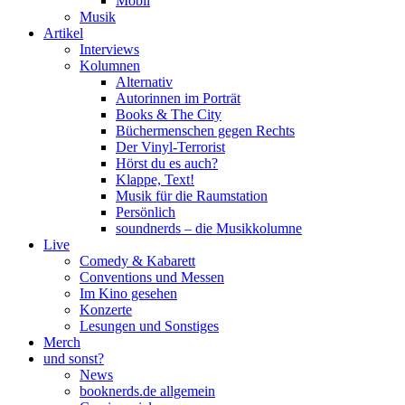
Mobil
Musik
Artikel
Interviews
Kolumnen
Alternativ
Autorinnen im Porträt
Books & The City
Büchermenschen gegen Rechts
Der Vinyl-Terrorist
Hörst du es auch?
Klappe, Text!
Musik für die Raumstation
Persönlich
soundnerds – die Musikkolumne
Live
Comedy & Kabarett
Conventions und Messen
Im Kino gesehen
Konzerte
Lesungen und Sonstiges
Merch
und sonst?
News
booknerds.de allgemein