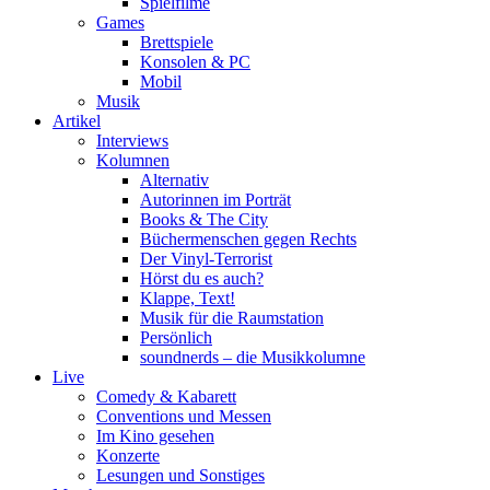
Spielfilme
Games
Brettspiele
Konsolen & PC
Mobil
Musik
Artikel
Interviews
Kolumnen
Alternativ
Autorinnen im Porträt
Books & The City
Büchermenschen gegen Rechts
Der Vinyl-Terrorist
Hörst du es auch?
Klappe, Text!
Musik für die Raumstation
Persönlich
soundnerds – die Musikkolumne
Live
Comedy & Kabarett
Conventions und Messen
Im Kino gesehen
Konzerte
Lesungen und Sonstiges