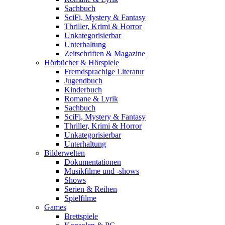
Sachbuch
SciFi, Mystery & Fantasy
Thriller, Krimi & Horror
Unkategorisierbar
Unterhaltung
Zeitschriften & Magazine
Hörbücher & Hörspiele
Fremdsprachige Literatur
Jugendbuch
Kinderbuch
Romane & Lyrik
Sachbuch
SciFi, Mystery & Fantasy
Thriller, Krimi & Horror
Unkategorisierbar
Unterhaltung
Bilderwelten
Dokumentationen
Musikfilme und -shows
Shows
Serien & Reihen
Spielfilme
Games
Brettspiele