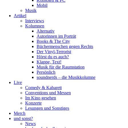
Konsolen & PC
Mobil
Musik
Artikel
Interviews
Kolumnen
Alternativ
Autorinnen im Porträt
Books & The City
Büchermenschen gegen Rechts
Der Vinyl-Terrorist
Hörst du es auch?
Klappe, Text!
Musik für die Raumstation
Persönlich
soundnerds – die Musikkolumne
Live
Comedy & Kabarett
Conventions und Messen
Im Kino gesehen
Konzerte
Lesungen und Sonstiges
Merch
und sonst?
News