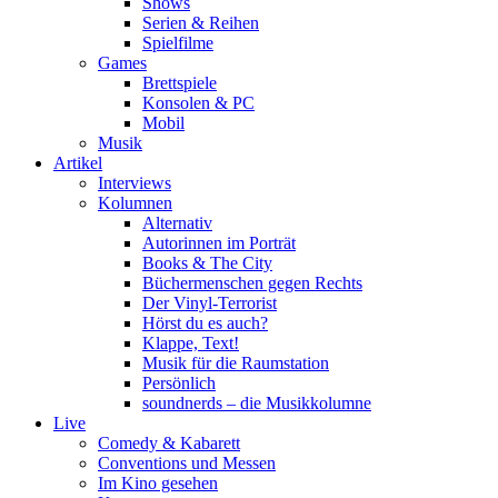
Shows
Serien & Reihen
Spielfilme
Games
Brettspiele
Konsolen & PC
Mobil
Musik
Artikel
Interviews
Kolumnen
Alternativ
Autorinnen im Porträt
Books & The City
Büchermenschen gegen Rechts
Der Vinyl-Terrorist
Hörst du es auch?
Klappe, Text!
Musik für die Raumstation
Persönlich
soundnerds – die Musikkolumne
Live
Comedy & Kabarett
Conventions und Messen
Im Kino gesehen