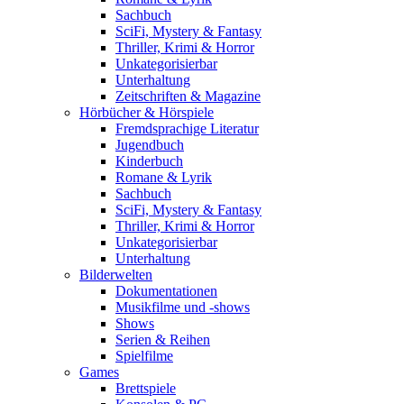
Sachbuch
SciFi, Mystery & Fantasy
Thriller, Krimi & Horror
Unkategorisierbar
Unterhaltung
Zeitschriften & Magazine
Hörbücher & Hörspiele
Fremdsprachige Literatur
Jugendbuch
Kinderbuch
Romane & Lyrik
Sachbuch
SciFi, Mystery & Fantasy
Thriller, Krimi & Horror
Unkategorisierbar
Unterhaltung
Bilderwelten
Dokumentationen
Musikfilme und -shows
Shows
Serien & Reihen
Spielfilme
Games
Brettspiele