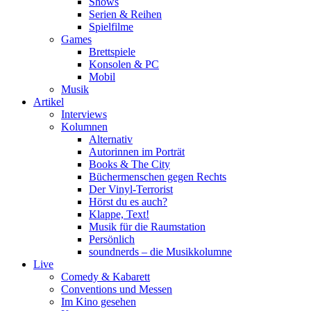
Shows
Serien & Reihen
Spielfilme
Games
Brettspiele
Konsolen & PC
Mobil
Musik
Artikel
Interviews
Kolumnen
Alternativ
Autorinnen im Porträt
Books & The City
Büchermenschen gegen Rechts
Der Vinyl-Terrorist
Hörst du es auch?
Klappe, Text!
Musik für die Raumstation
Persönlich
soundnerds – die Musikkolumne
Live
Comedy & Kabarett
Conventions und Messen
Im Kino gesehen