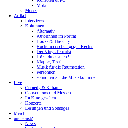
Konsolen & PC
Mobil
Musik
Artikel
Interviews
Kolumnen
Alternativ
Autorinnen im Porträt
Books & The City
Büchermenschen gegen Rechts
Der Vinyl-Terrorist
Hörst du es auch?
Klappe, Text!
Musik für die Raumstation
Persönlich
soundnerds – die Musikkolumne
Live
Comedy & Kabarett
Conventions und Messen
Im Kino gesehen
Konzerte
Lesungen und Sonstiges
Merch
und sonst?
News