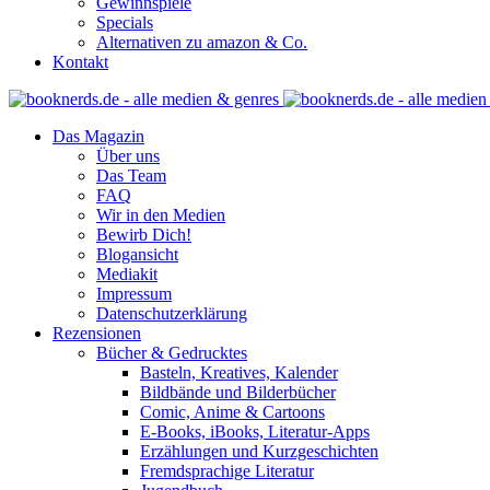
Gewinnspiele
Specials
Alternativen zu amazon & Co.
Kontakt
Das Magazin
Über uns
Das Team
FAQ
Wir in den Medien
Bewirb Dich!
Blogansicht
Mediakit
Impressum
Datenschutzerklärung
Rezensionen
Bücher & Gedrucktes
Basteln, Kreatives, Kalender
Bildbände und Bilderbücher
Comic, Anime & Cartoons
E-Books, iBooks, Literatur-Apps
Erzählungen und Kurzgeschichten
Fremdsprachige Literatur