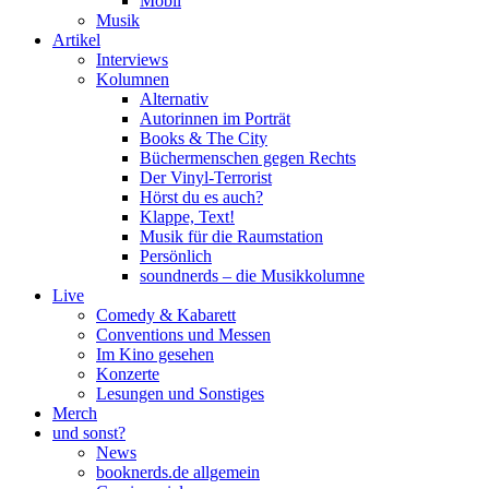
Mobil
Musik
Artikel
Interviews
Kolumnen
Alternativ
Autorinnen im Porträt
Books & The City
Büchermenschen gegen Rechts
Der Vinyl-Terrorist
Hörst du es auch?
Klappe, Text!
Musik für die Raumstation
Persönlich
soundnerds – die Musikkolumne
Live
Comedy & Kabarett
Conventions und Messen
Im Kino gesehen
Konzerte
Lesungen und Sonstiges
Merch
und sonst?
News
booknerds.de allgemein