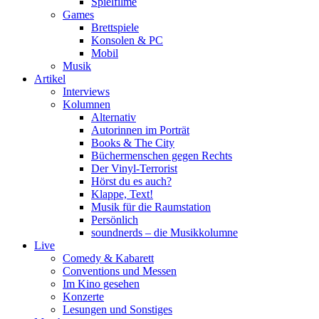
Spielfilme
Games
Brettspiele
Konsolen & PC
Mobil
Musik
Artikel
Interviews
Kolumnen
Alternativ
Autorinnen im Porträt
Books & The City
Büchermenschen gegen Rechts
Der Vinyl-Terrorist
Hörst du es auch?
Klappe, Text!
Musik für die Raumstation
Persönlich
soundnerds – die Musikkolumne
Live
Comedy & Kabarett
Conventions und Messen
Im Kino gesehen
Konzerte
Lesungen und Sonstiges