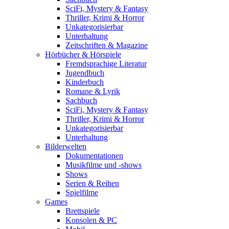
SciFi, Mystery & Fantasy
Thriller, Krimi & Horror
Unkategorisierbar
Unterhaltung
Zeitschriften & Magazine
Hörbücher & Hörspiele
Fremdsprachige Literatur
Jugendbuch
Kinderbuch
Romane & Lyrik
Sachbuch
SciFi, Mystery & Fantasy
Thriller, Krimi & Horror
Unkategorisierbar
Unterhaltung
Bilderwelten
Dokumentationen
Musikfilme und -shows
Shows
Serien & Reihen
Spielfilme
Games
Brettspiele
Konsolen & PC