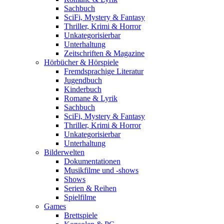
Sachbuch
SciFi, Mystery & Fantasy
Thriller, Krimi & Horror
Unkategorisierbar
Unterhaltung
Zeitschriften & Magazine
Hörbücher & Hörspiele
Fremdsprachige Literatur
Jugendbuch
Kinderbuch
Romane & Lyrik
Sachbuch
SciFi, Mystery & Fantasy
Thriller, Krimi & Horror
Unkategorisierbar
Unterhaltung
Bilderwelten
Dokumentationen
Musikfilme und -shows
Shows
Serien & Reihen
Spielfilme
Games
Brettspiele