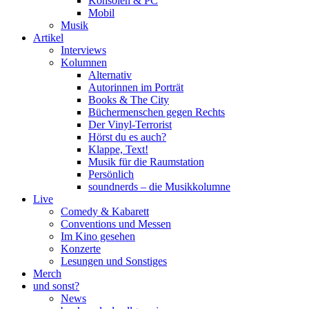
Konsolen & PC
Mobil
Musik
Artikel
Interviews
Kolumnen
Alternativ
Autorinnen im Porträt
Books & The City
Büchermenschen gegen Rechts
Der Vinyl-Terrorist
Hörst du es auch?
Klappe, Text!
Musik für die Raumstation
Persönlich
soundnerds – die Musikkolumne
Live
Comedy & Kabarett
Conventions und Messen
Im Kino gesehen
Konzerte
Lesungen und Sonstiges
Merch
und sonst?
News