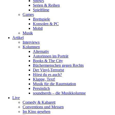
Shows
Serien & Reihen
Spielfilme
Games
Brettspiele
Konsolen & PC
Mobil
Musik
Artikel
Interviews
Kolumnen
Alternativ
Autorinnen im Porträt
Books & The City
Büchermenschen gegen Rechts
Der Vinyl-Terrorist
Hörst du es auch?
Klappe, Text!
Musik für die Raumstation
Persönlich
soundnerds – die Musikkolumne
Live
Comedy & Kabarett
Conventions und Messen
Im Kino gesehen