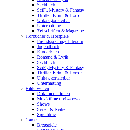
Sachbuch
SciFi, Mystery & Fantasy
Thriller, Krimi & Horror
Unkategorisierbar
Unterhaltung
Zeitschriften & Magazine
Hörbücher & Hörspiele
Fremdsprachige Literatur
Jugendbuch
Kinderbuch
Romane & Lyrik
Sachbuch
SciFi, Mystery & Fantasy
Thriller, Krimi & Horror
Unkategorisierbar
Unterhaltung
Bilderwelten
Dokumentationen
Musikfilme und -shows
Shows
Serien & Reihen
Spielfilme
Games
Brettspiele