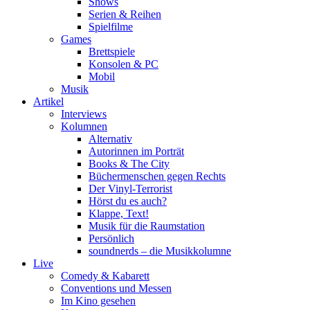
Shows
Serien & Reihen
Spielfilme
Games
Brettspiele
Konsolen & PC
Mobil
Musik
Artikel
Interviews
Kolumnen
Alternativ
Autorinnen im Porträt
Books & The City
Büchermenschen gegen Rechts
Der Vinyl-Terrorist
Hörst du es auch?
Klappe, Text!
Musik für die Raumstation
Persönlich
soundnerds – die Musikkolumne
Live
Comedy & Kabarett
Conventions und Messen
Im Kino gesehen