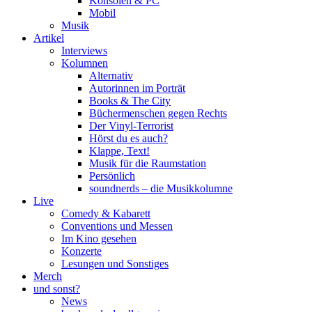
Konsolen & PC
Mobil
Musik
Artikel
Interviews
Kolumnen
Alternativ
Autorinnen im Porträt
Books & The City
Büchermenschen gegen Rechts
Der Vinyl-Terrorist
Hörst du es auch?
Klappe, Text!
Musik für die Raumstation
Persönlich
soundnerds – die Musikkolumne
Live
Comedy & Kabarett
Conventions und Messen
Im Kino gesehen
Konzerte
Lesungen und Sonstiges
Merch
und sonst?
News