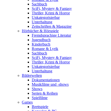
Sachbuch
SciFi, Mystery & Fantasy
Thriller, Krimi & Horror
Unkategorisierbar
Unterhaltung
Zeitschriften & Magazine
Hörbücher & Hörspiele
Fremdsprachige Literatur
Jugendbuch
Kinderbuch
Romane & Lyrik
Sachbuch
SciFi, Mystery & Fantasy
Thriller, Krimi & Horror
Unkategorisierbar
Unterhaltung
Bilderwelten
Dokumentationen
Musikfilme und -shows
Shows
Serien & Reihen
Spielfilme
Games
Brettspiele