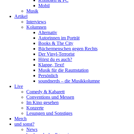
Konsolen & PC
Mobil
Musik
Artikel
Interviews
Kolumnen
Alternativ
Autorinnen im Porträt
Books & The City
Büchermenschen gegen Rechts
Der Vinyl-Terrorist
Hörst du es auch?
Klappe, Text!
Musik für die Raumstation
Persönlich
soundnerds – die Musikkolumne
Live
Comedy & Kabarett
Conventions und Messen
Im Kino gesehen
Konzerte
Lesungen und Sonstiges
Merch
und sonst?
News