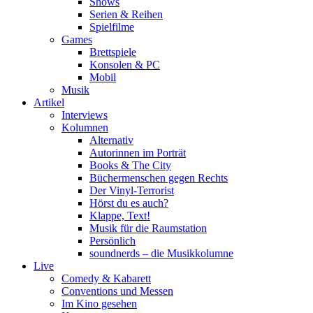
Shows
Serien & Reihen
Spielfilme
Games
Brettspiele
Konsolen & PC
Mobil
Musik
Artikel
Interviews
Kolumnen
Alternativ
Autorinnen im Porträt
Books & The City
Büchermenschen gegen Rechts
Der Vinyl-Terrorist
Hörst du es auch?
Klappe, Text!
Musik für die Raumstation
Persönlich
soundnerds – die Musikkolumne
Live
Comedy & Kabarett
Conventions und Messen
Im Kino gesehen