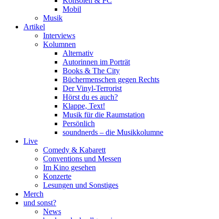
Konsolen & PC
Mobil
Musik
Artikel
Interviews
Kolumnen
Alternativ
Autorinnen im Porträt
Books & The City
Büchermenschen gegen Rechts
Der Vinyl-Terrorist
Hörst du es auch?
Klappe, Text!
Musik für die Raumstation
Persönlich
soundnerds – die Musikkolumne
Live
Comedy & Kabarett
Conventions und Messen
Im Kino gesehen
Konzerte
Lesungen und Sonstiges
Merch
und sonst?
News