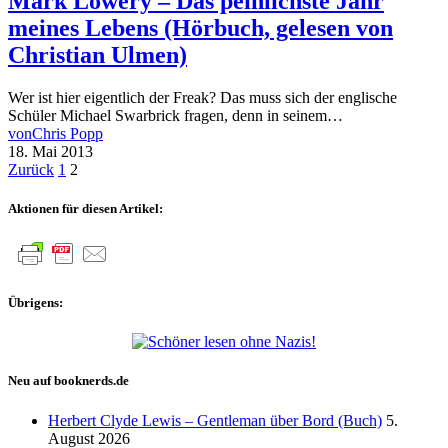
Mark Lowery – Das peinlichste Jahr
meines Lebens (Hörbuch, gelesen von
Christian Ulmen)
Wer ist hier eigentlich der Freak? Das muss sich der englische
Schüler Michael Swarbrick fragen, denn in seinem…
von
Chris Popp
18. Mai 2013
Seitennummerierung
Zurück
1
2
der
Aktionen für diesen Artikel:
Beiträge
Übrigens:
Neu auf booknerds.de
Herbert Clyde Lewis – Gentleman über Bord (Buch)
5.
August 2026