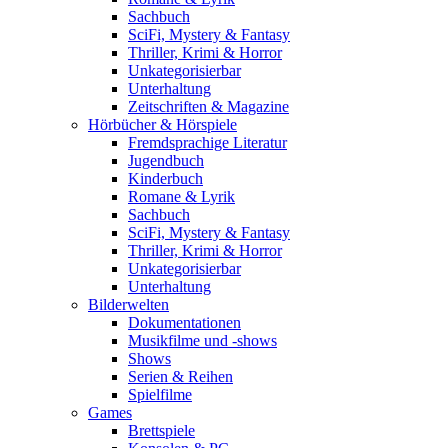
Sachbuch
SciFi, Mystery & Fantasy
Thriller, Krimi & Horror
Unkategorisierbar
Unterhaltung
Zeitschriften & Magazine
Hörbücher & Hörspiele
Fremdsprachige Literatur
Jugendbuch
Kinderbuch
Romane & Lyrik
Sachbuch
SciFi, Mystery & Fantasy
Thriller, Krimi & Horror
Unkategorisierbar
Unterhaltung
Bilderwelten
Dokumentationen
Musikfilme und -shows
Shows
Serien & Reihen
Spielfilme
Games
Brettspiele