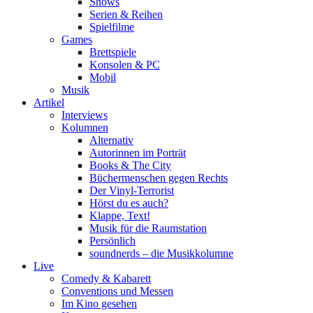
Shows
Serien & Reihen
Spielfilme
Games
Brettspiele
Konsolen & PC
Mobil
Musik
Artikel
Interviews
Kolumnen
Alternativ
Autorinnen im Porträt
Books & The City
Büchermenschen gegen Rechts
Der Vinyl-Terrorist
Hörst du es auch?
Klappe, Text!
Musik für die Raumstation
Persönlich
soundnerds – die Musikkolumne
Live
Comedy & Kabarett
Conventions und Messen
Im Kino gesehen