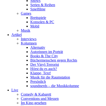
Shows
Serien & Reihen
Spielfilme
Games
Brettspiele
Konsolen & PC
Mobil
Musik
Artikel
Interviews
Kolumnen
Alternativ
Autorinnen im Porträt
Books & The City
Büchermenschen gegen Rechts
Der Vinyl-Terrorist
Hörst du es auch?
Klappe, Text!
Musik für die Raumstation
Persönlich
soundnerds – die Musikkolumne
Live
Comedy & Kabarett
Conventions und Messen
Im Kino gesehen