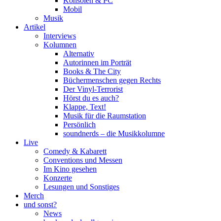
Konsolen & PC
Mobil
Musik
Artikel
Interviews
Kolumnen
Alternativ
Autorinnen im Porträt
Books & The City
Büchermenschen gegen Rechts
Der Vinyl-Terrorist
Hörst du es auch?
Klappe, Text!
Musik für die Raumstation
Persönlich
soundnerds – die Musikkolumne
Live
Comedy & Kabarett
Conventions und Messen
Im Kino gesehen
Konzerte
Lesungen und Sonstiges
Merch
und sonst?
News