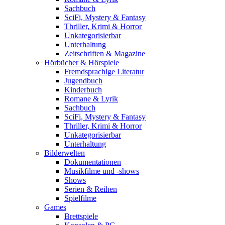
Sachbuch
SciFi, Mystery & Fantasy
Thriller, Krimi & Horror
Unkategorisierbar
Unterhaltung
Zeitschriften & Magazine
Hörbücher & Hörspiele
Fremdsprachige Literatur
Jugendbuch
Kinderbuch
Romane & Lyrik
Sachbuch
SciFi, Mystery & Fantasy
Thriller, Krimi & Horror
Unkategorisierbar
Unterhaltung
Bilderwelten
Dokumentationen
Musikfilme und -shows
Shows
Serien & Reihen
Spielfilme
Games
Brettspiele