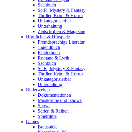
Sachbuch
SciFi, Mystery & Fantasy
Thriller, Krimi & Horror
Unkategorisierbar
Unterhaltung
Zeitschriften & Magazine
Hörbücher & Hörspiele
Fremdsprachige Literatur
Jugendbuch
Kinderbuch
Romane & Lyrik
Sachbuch
SciFi, Mystery & Fantasy
Thriller, Krimi & Horror
Unkategorisierbar
Unterhaltung
Bilderwelten
Dokumentationen
Musikfilme und -shows
Shows
Serien & Reihen
Spielfilme
Games
Brettspiele