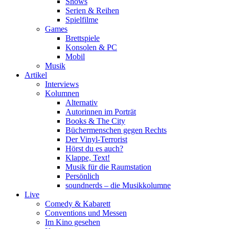
Shows
Serien & Reihen
Spielfilme
Games
Brettspiele
Konsolen & PC
Mobil
Musik
Artikel
Interviews
Kolumnen
Alternativ
Autorinnen im Porträt
Books & The City
Büchermenschen gegen Rechts
Der Vinyl-Terrorist
Hörst du es auch?
Klappe, Text!
Musik für die Raumstation
Persönlich
soundnerds – die Musikkolumne
Live
Comedy & Kabarett
Conventions und Messen
Im Kino gesehen