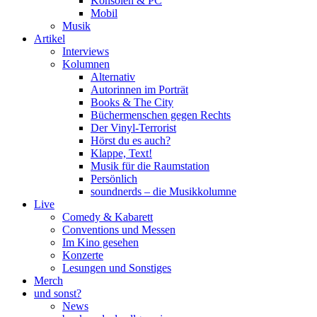
Konsolen & PC
Mobil
Musik
Artikel
Interviews
Kolumnen
Alternativ
Autorinnen im Porträt
Books & The City
Büchermenschen gegen Rechts
Der Vinyl-Terrorist
Hörst du es auch?
Klappe, Text!
Musik für die Raumstation
Persönlich
soundnerds – die Musikkolumne
Live
Comedy & Kabarett
Conventions und Messen
Im Kino gesehen
Konzerte
Lesungen und Sonstiges
Merch
und sonst?
News