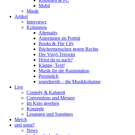
Konsolen & PC
Mobil
Musik
Artikel
Interviews
Kolumnen
Alternativ
Autorinnen im Porträt
Books & The City
Büchermenschen gegen Rechts
Der Vinyl-Terrorist
Hörst du es auch?
Klappe, Text!
Musik für die Raumstation
Persönlich
soundnerds – die Musikkolumne
Live
Comedy & Kabarett
Conventions und Messen
Im Kino gesehen
Konzerte
Lesungen und Sonstiges
Merch
und sonst?
News