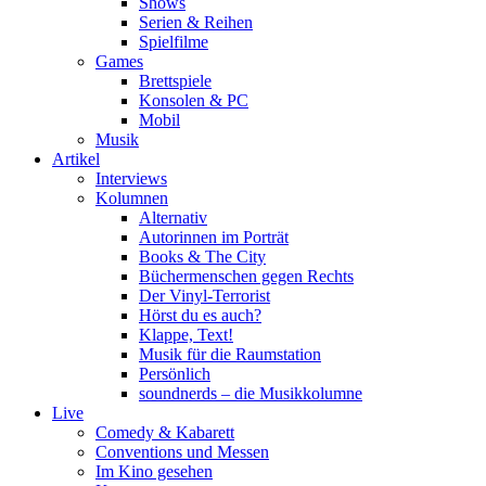
Shows
Serien & Reihen
Spielfilme
Games
Brettspiele
Konsolen & PC
Mobil
Musik
Artikel
Interviews
Kolumnen
Alternativ
Autorinnen im Porträt
Books & The City
Büchermenschen gegen Rechts
Der Vinyl-Terrorist
Hörst du es auch?
Klappe, Text!
Musik für die Raumstation
Persönlich
soundnerds – die Musikkolumne
Live
Comedy & Kabarett
Conventions und Messen
Im Kino gesehen