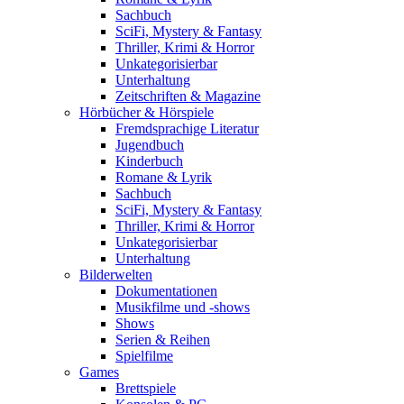
Sachbuch
SciFi, Mystery & Fantasy
Thriller, Krimi & Horror
Unkategorisierbar
Unterhaltung
Zeitschriften & Magazine
Hörbücher & Hörspiele
Fremdsprachige Literatur
Jugendbuch
Kinderbuch
Romane & Lyrik
Sachbuch
SciFi, Mystery & Fantasy
Thriller, Krimi & Horror
Unkategorisierbar
Unterhaltung
Bilderwelten
Dokumentationen
Musikfilme und -shows
Shows
Serien & Reihen
Spielfilme
Games
Brettspiele