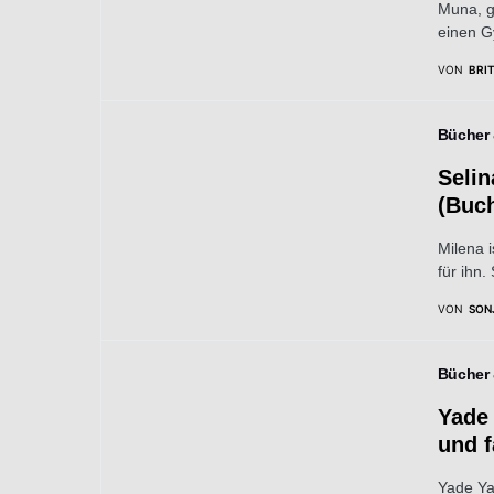
Muna, g
einen G
VON
BRI
Bücher
Selin
(Buc
Milena i
für ihn.
VON
SON
Bücher
Yade
und f
Yade Ya