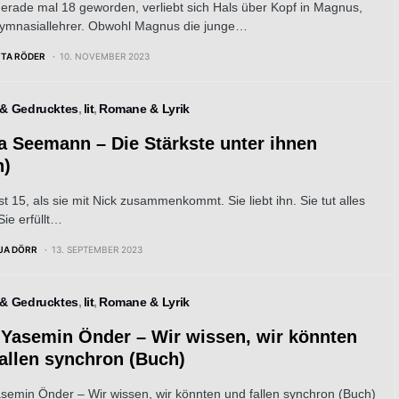
erade mal 18 geworden, verliebt sich Hals über Kopf in Magnus,
ymnasiallehrer. Obwohl Magnus die junge…
TTA RÖDER
10. NOVEMBER 2023
 & Gedrucktes
lit
Romane & Lyrik
a Seemann – Die Stärkste unter ihnen
h)
st 15, als sie mit Nick zusammenkommt. Sie liebt ihn. Sie tut alles
 Sie erfüllt…
JA DÖRR
13. SEPTEMBER 2023
 & Gedrucktes
lit
Romane & Lyrik
 Yasemin Önder – Wir wissen, wir könnten
allen synchron (Buch)
semin Önder – Wir wissen, wir könnten und fallen synchron (Buch)