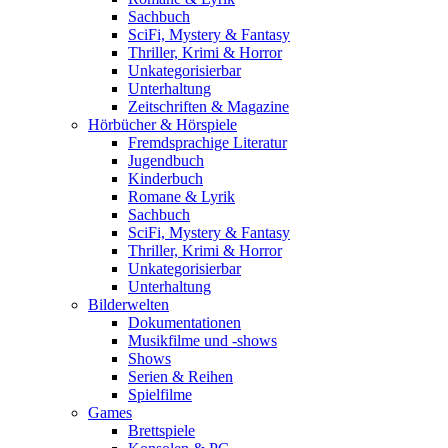
Sachbuch
SciFi, Mystery & Fantasy
Thriller, Krimi & Horror
Unkategorisierbar
Unterhaltung
Zeitschriften & Magazine
Hörbücher & Hörspiele
Fremdsprachige Literatur
Jugendbuch
Kinderbuch
Romane & Lyrik
Sachbuch
SciFi, Mystery & Fantasy
Thriller, Krimi & Horror
Unkategorisierbar
Unterhaltung
Bilderwelten
Dokumentationen
Musikfilme und -shows
Shows
Serien & Reihen
Spielfilme
Games
Brettspiele