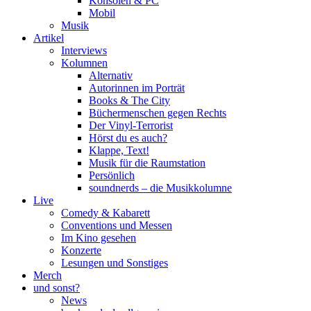
Konsolen & PC
Mobil
Musik
Artikel
Interviews
Kolumnen
Alternativ
Autorinnen im Porträt
Books & The City
Büchermenschen gegen Rechts
Der Vinyl-Terrorist
Hörst du es auch?
Klappe, Text!
Musik für die Raumstation
Persönlich
soundnerds – die Musikkolumne
Live
Comedy & Kabarett
Conventions und Messen
Im Kino gesehen
Konzerte
Lesungen und Sonstiges
Merch
und sonst?
News