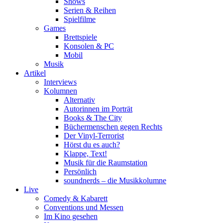
Shows
Serien & Reihen
Spielfilme
Games
Brettspiele
Konsolen & PC
Mobil
Musik
Artikel
Interviews
Kolumnen
Alternativ
Autorinnen im Porträt
Books & The City
Büchermenschen gegen Rechts
Der Vinyl-Terrorist
Hörst du es auch?
Klappe, Text!
Musik für die Raumstation
Persönlich
soundnerds – die Musikkolumne
Live
Comedy & Kabarett
Conventions und Messen
Im Kino gesehen