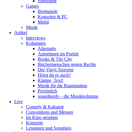
Spielfilme
Games
Brettspiele
Konsolen & PC
Mobil
Musik
Artikel
Interviews
Kolumnen
Alternativ
Autorinnen im Porträt
Books & The City
Büchermenschen gegen Rechts
Der Vinyl-Terrorist
Hörst du es auch?
Klappe, Text!
Musik für die Raumstation
Persönlich
soundnerds – die Musikkolumne
Live
Comedy & Kabarett
Conventions und Messen
Im Kino gesehen
Konzerte
Lesungen und Sonstiges