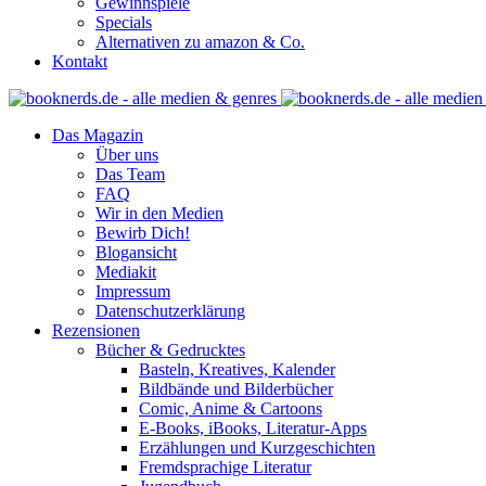
Gewinnspiele
Specials
Alternativen zu amazon & Co.
Kontakt
Das Magazin
Über uns
Das Team
FAQ
Wir in den Medien
Bewirb Dich!
Blogansicht
Mediakit
Impressum
Datenschutzerklärung
Rezensionen
Bücher & Gedrucktes
Basteln, Kreatives, Kalender
Bildbände und Bilderbücher
Comic, Anime & Cartoons
E-Books, iBooks, Literatur-Apps
Erzählungen und Kurzgeschichten
Fremdsprachige Literatur