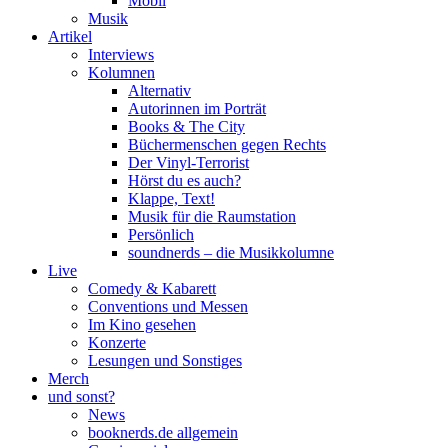
Mobil
Musik
Artikel
Interviews
Kolumnen
Alternativ
Autorinnen im Porträt
Books & The City
Büchermenschen gegen Rechts
Der Vinyl-Terrorist
Hörst du es auch?
Klappe, Text!
Musik für die Raumstation
Persönlich
soundnerds – die Musikkolumne
Live
Comedy & Kabarett
Conventions und Messen
Im Kino gesehen
Konzerte
Lesungen und Sonstiges
Merch
und sonst?
News
booknerds.de allgemein