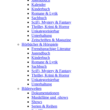
Jugendbuch
Kalender
Kinderbuch
Romane & Lyrik
Sachbuch
SciFi, Mystery & Fantasy
Thriller, Krimi & Horror
Unkategorisierbar
Unterhaltung
Zeitschriften & Magazine
Hörbücher & Hörspiele
Fremdsprachige Literatur
Jugendbuch
Kinderbuch
Romane & Lyrik
Sachbuch
SciFi, Mystery & Fantasy
Thriller, Krimi & Horror
Unkategorisierbar
Unterhaltung
Bilderwelten
Dokumentationen
Musikfilme und -shows
Shows
Serien & Reihen