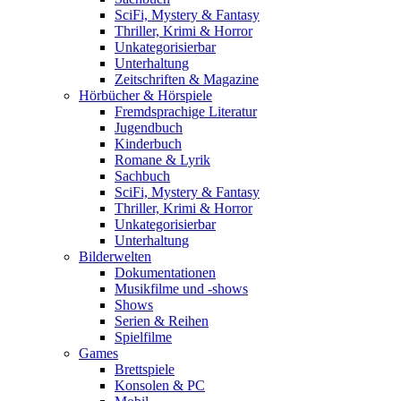
SciFi, Mystery & Fantasy
Thriller, Krimi & Horror
Unkategorisierbar
Unterhaltung
Zeitschriften & Magazine
Hörbücher & Hörspiele
Fremdsprachige Literatur
Jugendbuch
Kinderbuch
Romane & Lyrik
Sachbuch
SciFi, Mystery & Fantasy
Thriller, Krimi & Horror
Unkategorisierbar
Unterhaltung
Bilderwelten
Dokumentationen
Musikfilme und -shows
Shows
Serien & Reihen
Spielfilme
Games
Brettspiele
Konsolen & PC