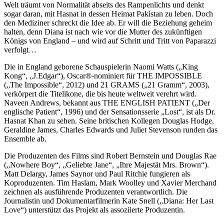
Welt träumt von Normalität abseits des Rampenlichts und denkt
sogar daran, mit Hasnat in dessen Heimat Pakistan zu leben. Doch
den Mediziner schreckt die Idee ab. Er will die Beziehung geheim
halten, denn Diana ist nach wie vor die Mutter des zukünftigen
Königs von England – und wird auf Schritt und Tritt von Paparazzi
verfolgt…
Die in England geborene Schauspielerin Naomi Watts („King
Kong“, „J.Edgar“), Oscar®-nominiert für THE IMPOSSIBLE
(„The Impossible“, 2012) und 21 GRAMS („21 Gramm“, 2003),
verkörpert die Titelikone, die bis heute weltweit verehrt wird.
Naveen Andrews, bekannt aus THE ENGLISH PATIENT („Der
englische Patient“, 1996) und der Sensationsserie „Lost“, ist als Dr.
Hasnat Khan zu sehen. Seine britischen Kollegen Douglas Hodge,
Geraldine James, Charles Edwards und Juliet Stevenson runden das
Ensemble ab.
Die Produzenten des Films sind Robert Bernstein und Douglas Rae
(„Nowhere Boy“, „Geliebte Jane“, „Ihre Majestät Mrs. Brown“).
Matt Delargy, James Saynor und Paul Ritchie fungieren als
Koproduzenten. Tim Haslam, Mark Woolley und Xavier Merchand
zeichnen als ausführende Produzenten verantwortlich. Die
Journalistin und Dokumentarfilmerin Kate Snell („Diana: Her Last
Love“) unterstützt das Projekt als assoziierte Produzentin.