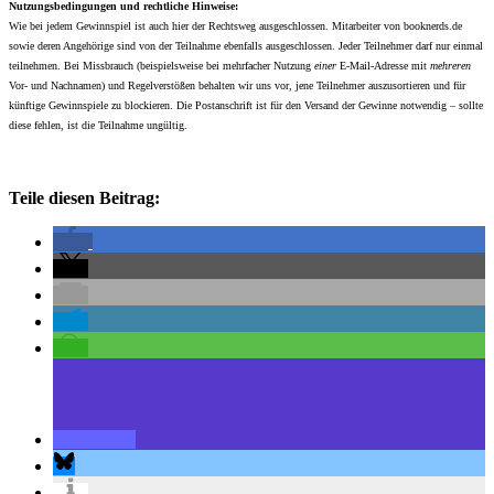
Nutzungsbedingungen und rechtliche Hinweise:
Wie bei jedem Gewinnspiel ist auch hier der Rechtsweg ausgeschlossen. Mitarbeiter von booknerds.de
sowie deren Angehörige sind von der Teilnahme ebenfalls ausgeschlossen. Jeder Teilnehmer darf nur einmal
teilnehmen. Bei Missbrauch (beispielsweise bei mehrfacher Nutzung
einer
E-Mail-Adresse mit
mehreren
Vor- und Nachnamen) und Regelverstößen behalten wir uns vor, jene Teilnehmer auszusortieren und für
künftige Gewinnspiele zu blockieren. Die Postanschrift ist für den Versand der Gewinne notwendig – sollte
diese fehlen, ist die Teilnahme ungültig.
Teile diesen Beitrag: