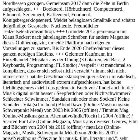
Nordhessen gezogen. Gemeinsam 2017 dann die Zelte in Berlin
aufgeschlagen. +++ Booknerd, Hörbuchnerd, Computernerd,
Filmnerd, Seriennerd, Kaffeenerd, Foodnerd,
Königsbergerklopsenerd. Meidet belanglosen Smalltalk und schätzt
tiefgründige Gespräche. Nachteule. Freundlicher
Teilzeitselektivmisanthrop. +++ Gründete 2012 gemeinsam mit
Klaus Reckert nach jahrelangem Schreiben für andere Magazine
dieses Onlinemagazin, um eine Plattform nach eigenen
Vorstellungen zu starten. Bis Ende 2020 Chefredakteur dieses
ganzen nerdigen Haufens. +++ Gelernter Kaufmann im
Einzelhandel / Musiker aus der Übung (3 Gitarren, ein Bass, 2
Keyboards, Programming; FL Studio) / verpeilt / ist manchmal so
kompliziert, dass er sich selbst nicht versteht / nimmt sich nicht
immer ernst / hat die Geschmacksknospen quer sitzen / musikalisch,
literarisch und audiovisuell extrem aufgeschlossen, hat keine
Lieblingsgenres / zieht das gedruckte Buch vor / findet auch in der
Musik digital nicht besser / Seepferdchen oder Nichtschwimmer?
Schlechter Schwimmer / Sandalen mit oder ohne Socken? Keine
Sandalen. Vita (schreibend) BloodDawn (Online-Musikmagazin,
Schwerpunkt Metal) von 2003 bis 2006 (offline) / Tinnitus-Mag
(Online-Musikmagazin, Alternative/Indie/Rock) in 2004 (offline) /
Scarred For Life (Online-Magazin, Musik aus diversen Genres, Film
und Bücher) von 2004 bis 2010 (offline) / metal.de (Online-
Magazin, Musik, Schwerpunkt Metal) von 2006 bis 2007 /
noisyNeighbours ("das zine für musik, film, literatur und."; sehr