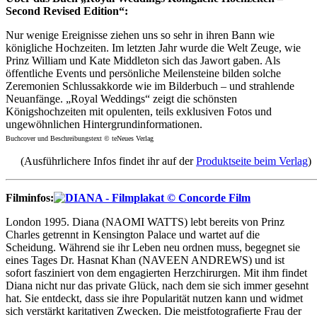
Second Revised Edition“:
Nur wenige Ereignisse ziehen uns so sehr in ihren Bann wie
königliche Hochzeiten. Im letzten Jahr wurde die Welt Zeuge, wie
Prinz William und Kate Middleton sich das Jawort gaben. Als
öffentliche Events und persönliche Meilensteine bilden solche
Zeremonien Schlussakkorde wie im Bilderbuch – und strahlende
Neuanfänge. „Royal Weddings“ zeigt die schönsten
Königshochzeiten mit opulenten, teils exklusiven Fotos und
ungewöhnlichen Hintergrundinformationen.
Buchcover und Beschreibungstext © teNeues Verlag
(Ausführlichere Infos findet ihr auf der
Produktseite beim Verlag
)
Filminfos:
London 1995. Diana (NAOMI WATTS) lebt bereits von Prinz
Charles getrennt in Kensington Palace und wartet auf die
Scheidung. Während sie ihr Leben neu ordnen muss, begegnet sie
eines Tages Dr. Hasnat Khan (NAVEEN ANDREWS) und ist
sofort fasziniert von dem engagierten Herzchirurgen. Mit ihm findet
Diana nicht nur das private Glück, nach dem sie sich immer gesehnt
hat. Sie entdeckt, dass sie ihre Popularität nutzen kann und widmet
sich verstärkt karitativen Zwecken. Die meistfotografierte Frau der