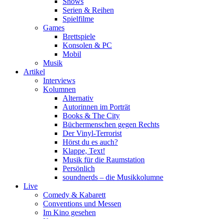
Shows
Serien & Reihen
Spielfilme
Games
Brettspiele
Konsolen & PC
Mobil
Musik
Artikel
Interviews
Kolumnen
Alternativ
Autorinnen im Porträt
Books & The City
Büchermenschen gegen Rechts
Der Vinyl-Terrorist
Hörst du es auch?
Klappe, Text!
Musik für die Raumstation
Persönlich
soundnerds – die Musikkolumne
Live
Comedy & Kabarett
Conventions und Messen
Im Kino gesehen