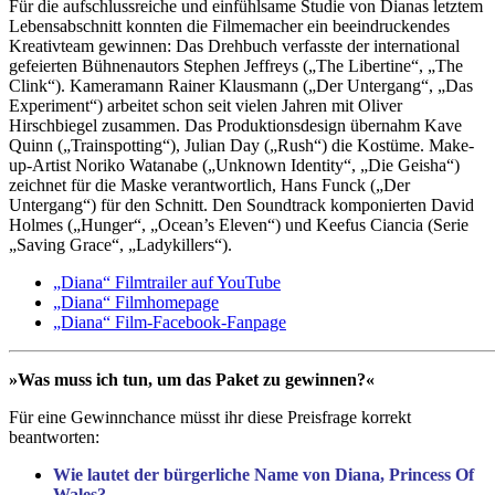
Für die aufschlussreiche und einfühlsame Studie von Dianas letztem
Lebensabschnitt konnten die Filmemacher ein beeindruckendes
Kreativteam gewinnen: Das Drehbuch verfasste der international
gefeierten Bühnenautors Stephen Jeffreys („The Libertine“, „The
Clink“). Kameramann Rainer Klausmann („Der Untergang“, „Das
Experiment“) arbeitet schon seit vielen Jahren mit Oliver
Hirschbiegel zusammen. Das Produktionsdesign übernahm Kave
Quinn („Trainspotting“), Julian Day („Rush“) die Kostüme. Make-
up-Artist Noriko Watanabe („Unknown Identity“, „Die Geisha“)
zeichnet für die Maske verantwortlich, Hans Funck („Der
Untergang“) für den Schnitt. Den Soundtrack komponierten David
Holmes („Hunger“, „Ocean’s Eleven“) und Keefus Ciancia (Serie
„Saving Grace“, „Ladykillers“).
„Diana“ Filmtrailer auf YouTube
„Diana“ Filmhomepage
„Diana“ Film-Facebook-Fanpage
»Was muss ich tun, um das Paket zu gewinnen?«
Für eine Gewinnchance müsst ihr diese Preisfrage korrekt
beantworten:
Wie lautet der bürgerliche Name von Diana, Princess Of
Wales?