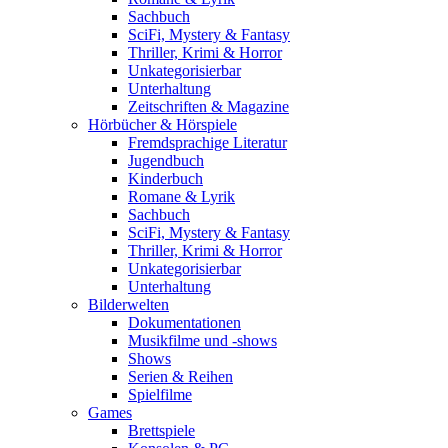
Sachbuch
SciFi, Mystery & Fantasy
Thriller, Krimi & Horror
Unkategorisierbar
Unterhaltung
Zeitschriften & Magazine
Hörbücher & Hörspiele
Fremdsprachige Literatur
Jugendbuch
Kinderbuch
Romane & Lyrik
Sachbuch
SciFi, Mystery & Fantasy
Thriller, Krimi & Horror
Unkategorisierbar
Unterhaltung
Bilderwelten
Dokumentationen
Musikfilme und -shows
Shows
Serien & Reihen
Spielfilme
Games
Brettspiele