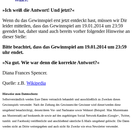
»Ich weiß die Antwort! Und jetzt?«
Wenn du das Gewinnspiel erst jetzt entdeckt hast, müssen wir Dir
leider mitteilen, dass das Gewinnspiel am 19.01.2014 um 23:59
geendet hat, daher stand auch bereits vorher folgender Hinweise an
dieser Stelle:
Bitte beachtet, dass das Gewinnspiel am 19.01.2014 um 23:59
uhr endet.
»Na gut. Wie war denn die korrekte Antwort?«
Diana Frances Spencer.
Quelle: z.B.
Wikipedia
Hinweise zum Datenschutz:
Selbstverständlich werden Eure Daten vertraulich behandelt und ausschließlich zu Zwecken dieses
Gewinnspiels verwendet. Nach der Ziehung des Gewinners/der Gewinner wird dieser/werden diese
umgehend benachrichtigt, dessen/deren Vor- und Nachname sowie Wohnort (Beispiel: Max Mustermann
aus Musterstadt) auf booknerds.de sowie auf den zugehörigen Social Network-Kanälen (Google+, Twitter,
tumblr. und Facebook) veröffentlicht und anschließend sämtliche E-Mails umgehend gelöscht. Die Daten
werden nicht an Dritte weitergegeben und auch nicht für Zwecke wie etwa Newsletter verwendet.