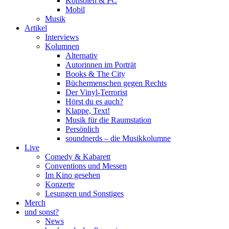
Konsolen & PC
Mobil
Musik
Artikel
Interviews
Kolumnen
Alternativ
Autorinnen im Porträt
Books & The City
Büchermenschen gegen Rechts
Der Vinyl-Terrorist
Hörst du es auch?
Klappe, Text!
Musik für die Raumstation
Persönlich
soundnerds – die Musikkolumne
Live
Comedy & Kabarett
Conventions und Messen
Im Kino gesehen
Konzerte
Lesungen und Sonstiges
Merch
und sonst?
News