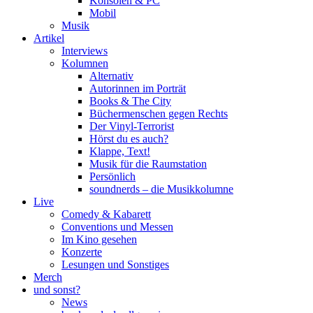
Konsolen & PC
Mobil
Musik
Artikel
Interviews
Kolumnen
Alternativ
Autorinnen im Porträt
Books & The City
Büchermenschen gegen Rechts
Der Vinyl-Terrorist
Hörst du es auch?
Klappe, Text!
Musik für die Raumstation
Persönlich
soundnerds – die Musikkolumne
Live
Comedy & Kabarett
Conventions und Messen
Im Kino gesehen
Konzerte
Lesungen und Sonstiges
Merch
und sonst?
News