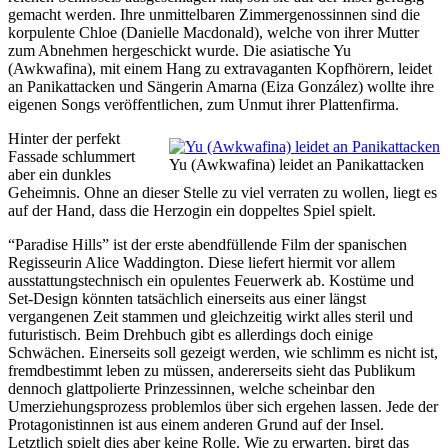
gemacht werden. Ihre unmittelbaren Zimmergenossinnen sind die
korpulente Chloe (Danielle Macdonald), welche von ihrer Mutter
zum Abnehmen hergeschickt wurde. Die asiatische Yu
(Awkwafina), mit einem Hang zu extravaganten Kopfhörern, leidet
an Panikattacken und Sängerin Amarna (Eiza González) wollte ihre
eigenen Songs veröffentlichen, zum Unmut ihrer Plattenfirma.
Hinter der perfekt
Fassade schlummert
Yu (Awkwafina) leidet an Panikattacken
aber ein dunkles
Geheimnis. Ohne an dieser Stelle zu viel verraten zu wollen, liegt es
auf der Hand, dass die Herzogin ein doppeltes Spiel spielt.
“Paradise Hills” ist der erste abendfüllende Film der spanischen
Regisseurin Alice Waddington. Diese liefert hiermit vor allem
ausstattungstechnisch ein opulentes Feuerwerk ab. Kostüme und
Set-Design könnten tatsächlich einerseits aus einer längst
vergangenen Zeit stammen und gleichzeitig wirkt alles steril und
futuristisch. Beim Drehbuch gibt es allerdings doch einige
Schwächen. Einerseits soll gezeigt werden, wie schlimm es nicht ist,
fremdbestimmt leben zu müssen, andererseits sieht das Publikum
dennoch glattpolierte Prinzessinnen, welche scheinbar den
Umerziehungsprozess problemlos über sich ergehen lassen. Jede der
Protagonistinnen ist aus einem anderen Grund auf der Insel.
Letztlich spielt dies aber keine Rolle. Wie zu erwarten, birgt das