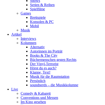
Shows
Serien & Reihen
Spielfilme
Games
Brettspiele
Konsolen & PC
Mobil
Musik
Artikel
Interviews
Kolumnen
Alternativ
Autorinnen im Porträt
Books & The City
Büchermenschen gegen Rechts
Der Vinyl-Terrorist
Hörst du es auch?
Klappe, Text!
Musik für die Raumstation
Persönlich
soundnerds – die Musikkolumne
Live
Comedy & Kabarett
Conventions und Messen
Im Kino gesehen