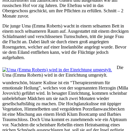
Hochzeitsfeier mit zahlreichen Gästen und ausgestattet wie am
russischen Hof vor zig Jahren. Die Ehefrau wird in das
Obergeschoss geschickt, um ihre Pflichten zu erfüllen. Schnitt – 2
Monate zuvor.
Die junge Uma (Emma Roberts) wacht in einem seltsamen Bett in
einem noch seltsameren Raum auf. Ausgestattet mit einem dreckigen
Schlafmantel und verschlissenen Turnschuhen, tritt die junge Frau
die Flucht an. Dabei läuft sie durch einen groß angelegten
Rosengarten, welcher auf einer Inselanhöhe angelegt wurde. Bevor
sie dem Eiland entfliehen kann, wird die Flüchtige jedoch
aufgehalten.
Die
Uma (Emma Roberts) wird in der Einrichtung umgestylt.
wunderschön, bizarre Kulisse ist ein “Therapiezentrum für
emotionale Heilung”, welches von der sogenannten Herzogin (Milla
Jovovich) geführt wird. In besagter Einrichtung, kommen scheinbar
unbelehrbare Mädchen um sie nach zwei Monaten wieder
gesellschaftsfähig zu machen. Die Hochglanzkulisse mit üppiger
Vegetation, Himmelbetten und vergoldeten Porzellanwaschbecken
ist eine Mischung aus einem Heidi Klum Bootcamp und Barbies
Traumschloss. Doch Uma kommt es zunehmends wie ein Alptraum
vor. Nachdem die scheinbare Rebellin einen Heiratsantrag eines
reichen Schnösels ausgeschlagen hat, soll sie auf der Insel gefügig