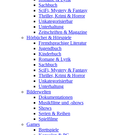
Sachbuch
SciFi, Mystery & Fantasy
Thriller, Krimi & Horror
Unkategorisierbar
Unterhaltung
Zeitschriften & Magazine
Hörbücher & Hörspiele
Fremdsprachige Literatur
Jugendbuch
Kinderbuch
Romane & Lyrik
Sachbuch
SciFi, Mystery & Fantasy
Thriller, Krimi & Horror
Unkategorisierbar
Unterhaltung
Bilderwelten
Dokumentationen
Musikfilme und -shows
Shows
Serien & Reihen
Spielfilme
Games
Brettspiele