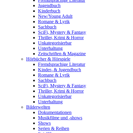
Fremdsprachige Literatur
Jugendbuch
Kinderbuch
New/Young Adult
Romane & Lyrik
Sachbuch
SciFi, Mystery & Fantasy
Thriller, Krimi & Horror
Unkategorisierbar
Unterhaltung
Zeitschriften & Magazine
Hörbücher & Hörspiele
Fremdsprachige Literatur
Kinder- & Jugendbuch
Romane & Lyrik
Sachbuch
SciFi, Mystery & Fantasy
Thriller, Krimi & Horror
Unkategorisierbar
Unterhaltung
Bilderwelten
Dokumentationen
Musikfilme und -shows
Shows
Serien & Reihen