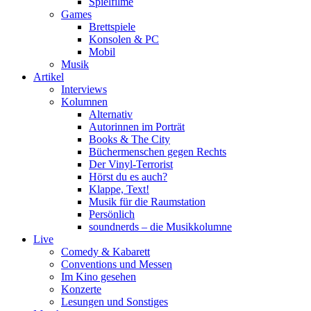
Spielfilme
Games
Brettspiele
Konsolen & PC
Mobil
Musik
Artikel
Interviews
Kolumnen
Alternativ
Autorinnen im Porträt
Books & The City
Büchermenschen gegen Rechts
Der Vinyl-Terrorist
Hörst du es auch?
Klappe, Text!
Musik für die Raumstation
Persönlich
soundnerds – die Musikkolumne
Live
Comedy & Kabarett
Conventions und Messen
Im Kino gesehen
Konzerte
Lesungen und Sonstiges