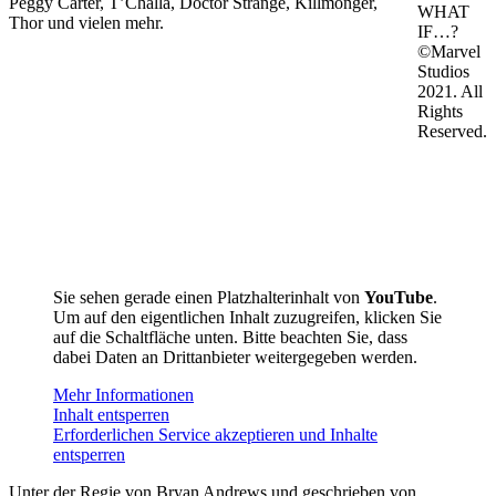
Peggy Carter, T’Challa, Doctor Strange, Killmonger,
WHAT
Thor und vielen mehr.
IF…?
©Marvel
Studios
2021. All
Rights
Reserved.
Sie sehen gerade einen Platzhalterinhalt von
YouTube
.
Um auf den eigentlichen Inhalt zuzugreifen, klicken Sie
auf die Schaltfläche unten. Bitte beachten Sie, dass
dabei Daten an Drittanbieter weitergegeben werden.
Mehr Informationen
Inhalt entsperren
Erforderlichen Service akzeptieren und Inhalte
entsperren
Unter der Regie von Bryan Andrews und geschrieben von