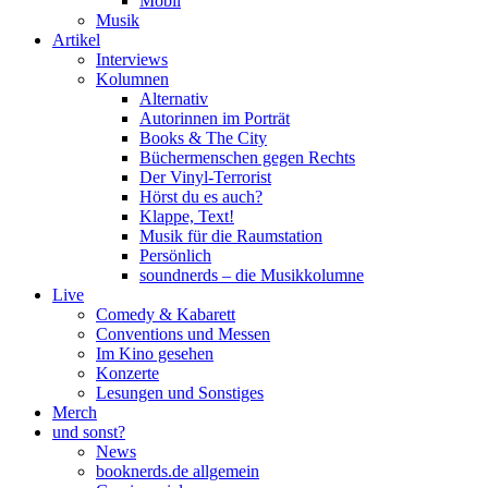
Mobil
Musik
Artikel
Interviews
Kolumnen
Alternativ
Autorinnen im Porträt
Books & The City
Büchermenschen gegen Rechts
Der Vinyl-Terrorist
Hörst du es auch?
Klappe, Text!
Musik für die Raumstation
Persönlich
soundnerds – die Musikkolumne
Live
Comedy & Kabarett
Conventions und Messen
Im Kino gesehen
Konzerte
Lesungen und Sonstiges
Merch
und sonst?
News
booknerds.de allgemein