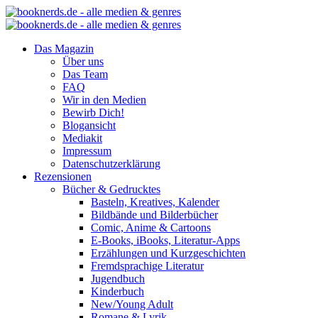
Das Magazin
Über uns
Das Team
FAQ
Wir in den Medien
Bewirb Dich!
Blogansicht
Mediakit
Impressum
Datenschutzerklärung
Rezensionen
Bücher & Gedrucktes
Basteln, Kreatives, Kalender
Bildbände und Bilderbücher
Comic, Anime & Cartoons
E-Books, iBooks, Literatur-Apps
Erzählungen und Kurzgeschichten
Fremdsprachige Literatur
Jugendbuch
Kinderbuch
New/Young Adult
Romane & Lyrik