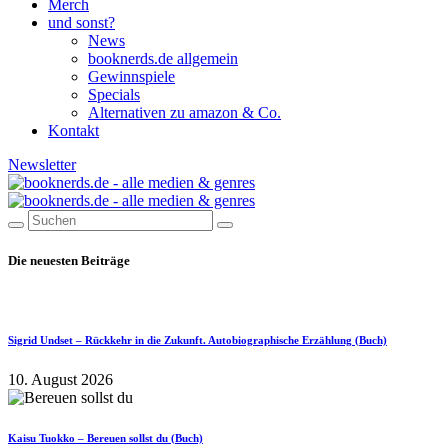
Merch
und sonst?
News
booknerds.de allgemein
Gewinnspiele
Specials
Alternativen zu amazon & Co.
Kontakt
Newsletter
Die neuesten Beiträge
Sigrid Undset – Rückkehr in die Zukunft. Autobiographische Erzählung (Buch)
10. August 2026
Kaisu Tuokko – Bereuen sollst du (Buch)