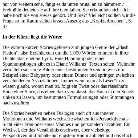
nur von weitem sehe, fängt es da unten brutal an zu hämmern.‘
Freimütig deutete sie auf ihre Genitalien. Sie erkundigte sich: ‚Ich
habe noch nie von sowas gehört. Und Sie?‘ Vielleicht sollten wir die
Frage so im Raum stehen lassen.
Auszug aus „Kopfzerbrechen“, S.
37
In der Kürze liegt die Würze
Die extrem kurzen Stories gehören zum jungen Genre der „Flash
Fiction“, also Erzähltexten um die 1.000 Wörter, erinnern in ihrer
Dichte aber eher an Lyrik. Eine Handlung oder einen
Spannungsbogen gibt es in Diane Williams‘ Texten selten. Vielmehr
vermitteln sie starke Bilder einer bestimmten Szenerie wie zum
Beispiel einer Babyparty oder einem Dinner und springen zwischen
verschiedenen Assoziationen. Immer wenn man als Leser*in zu
wissen glaubt, woran man ist, folgt ein Twist oder das rätselhafte
Ende einer Story, das einen dazu veranlasst, das Buch in den Schoß
sinken zu lassen, um bestimmten Formulierungen oder Stimmungen
nachzuspüren.
Die Stories bestehen neben Dialogen auch oft aus inneren
Monologen und Williams wechselt zwischen Ich-Perspektive aus
Sicht einer Frau oder eines Mannes und personalem Erzählen: Ein
Wechsel, der das Verständnis erschwert, aber vielseitige
Perspektiven und Inhalte auf engstem Raum anbietet und das Buch