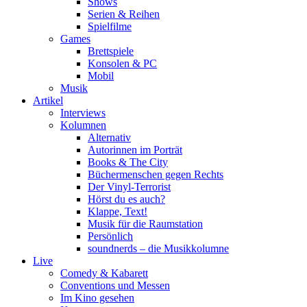
Shows
Serien & Reihen
Spielfilme
Games
Brettspiele
Konsolen & PC
Mobil
Musik
Artikel
Interviews
Kolumnen
Alternativ
Autorinnen im Porträt
Books & The City
Büchermenschen gegen Rechts
Der Vinyl-Terrorist
Hörst du es auch?
Klappe, Text!
Musik für die Raumstation
Persönlich
soundnerds – die Musikkolumne
Live
Comedy & Kabarett
Conventions und Messen
Im Kino gesehen