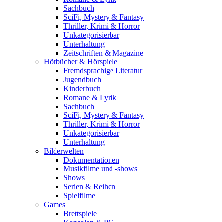
Sachbuch
SciFi, Mystery & Fantasy
Thriller, Krimi & Horror
Unkategorisierbar
Unterhaltung
Zeitschriften & Magazine
Hörbücher & Hörspiele
Fremdsprachige Literatur
Jugendbuch
Kinderbuch
Romane & Lyrik
Sachbuch
SciFi, Mystery & Fantasy
Thriller, Krimi & Horror
Unkategorisierbar
Unterhaltung
Bilderwelten
Dokumentationen
Musikfilme und -shows
Shows
Serien & Reihen
Spielfilme
Games
Brettspiele