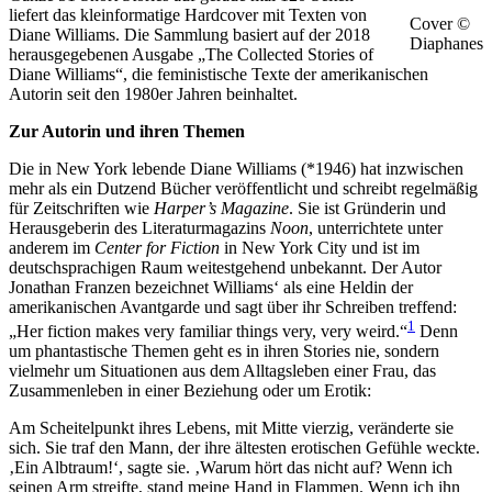
liefert das kleinformatige Hardcover mit Texten von
Cover ©
Diane Williams. Die Sammlung basiert auf der 2018
Diaphanes
herausgegebenen Ausgabe „The Collected Stories of
Diane Williams“, die feministische Texte der amerikanischen
Autorin seit den 1980er Jahren beinhaltet.
Zur Autorin und ihren Themen
Die in New York lebende Diane Williams (*1946) hat inzwischen
mehr als ein Dutzend Bücher veröffentlicht und schreibt regelmäßig
für Zeitschriften wie
Harper’s Magazine
. Sie ist Gründerin und
Herausgeberin des Literaturmagazins
Noon
, unterrichtete unter
anderem im
Center for Fiction
in New York City und ist im
deutschsprachigen Raum weitestgehend unbekannt. Der Autor
Jonathan Franzen bezeichnet Williams‘ als eine Heldin der
amerikanischen Avantgarde und sagt über ihr Schreiben treffend:
1
„Her fiction makes very familiar things very, very weird.“
Denn
um phantastische Themen geht es in ihren Stories nie, sondern
vielmehr um Situationen aus dem Alltagsleben einer Frau, das
Zusammenleben in einer Beziehung oder um Erotik:
Am Scheitelpunkt ihres Lebens, mit Mitte vierzig, veränderte sie
sich. Sie traf den Mann, der ihre ältesten erotischen Gefühle weckte.
‚Ein Albtraum!‘, sagte sie. ‚Warum hört das nicht auf? Wenn ich
seinen Arm streifte, stand meine Hand in Flammen. Wenn ich ihn