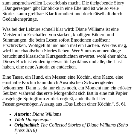
zum anspruchsvollen Leseerlebnis macht. Die titelgebende Story
„Dangeresque“ gibt Einblicke in eine Ehe und ist wie so viele
Stories kaum greifbar: Klar formuliert und doch rätselhaft durch
Gedankensprünge.
Was bei der Lektüre schnell klar wird: Diane Williams ist eine
Meisterin im Erschaffen von starken, knalligen Bildern und
Stimmungen, die beim Lesen sofort Emotionen auslösen:
Erschrecken, Wohlgefühl und auch mal ein Lachen. Wer das mag,
wird ihre chaotischen Stories lieben. Wer Sinnzusammenhänge
braucht und klassische Kurzgeschichten erwartet, wohl eher nicht.
Dieses Buch ist eindeutig etwas für Lyrikfans und alle, die Lust
haben, eine neue Autorin zu entdecken.
Eine Tasse, ein Hund, ein Messer, eine Köchin, eine Katze, eine
ernsthafte Köchin kann durch Ausrutschen Schwierigkeiten
bekommen. Dann ist da nur eines noch, ein Moment nur, ein erlöster
Seufzer, während das erste Morgenlicht sich fast in eine mit Papier
ausgelegte Springform zurück ergießt, anderthalb Liter
Fassungsvermögen.
Auszug aus „Das Leben einer Köchin“, S. 61
Autorin:
Diane Williams
Titel:
Dangeresque
Originaltitel:
The Collected Stories of Diane Williams (Soho
Press 2018)