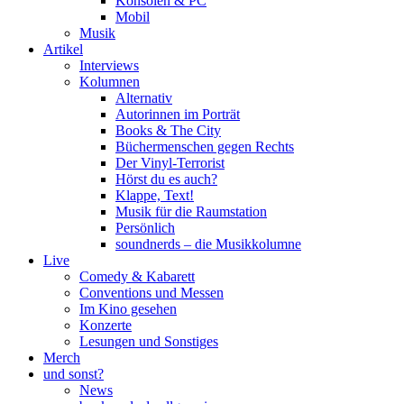
Konsolen & PC
Mobil
Musik
Artikel
Interviews
Kolumnen
Alternativ
Autorinnen im Porträt
Books & The City
Büchermenschen gegen Rechts
Der Vinyl-Terrorist
Hörst du es auch?
Klappe, Text!
Musik für die Raumstation
Persönlich
soundnerds – die Musikkolumne
Live
Comedy & Kabarett
Conventions und Messen
Im Kino gesehen
Konzerte
Lesungen und Sonstiges
Merch
und sonst?
News