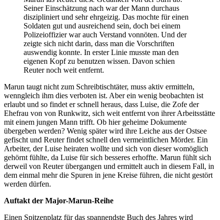
Seiner Einschätzung nach war der Mann durchaus
diszipliniert und sehr ehrgeizig. Das mochte für einen
Soldaten gut und ausreichend sein, doch bei einem
Polizeioffizier war auch Verstand vonnöten. Und der
zeigte sich nicht darin, dass man die Vorschriften
auswendig konnte. In erster Linie musste man den
eigenen Kopf zu benutzen wissen. Davon schien
Reuter noch weit entfernt.
Marun taugt nicht zum Schreibtischtäter, muss aktiv ermitteln,
wenngleich ihm dies verboten ist. Aber ein wenig beobachten ist
erlaubt und so findet er schnell heraus, dass Luise, die Zofe der
Ehefrau von von Runkwitz, sich weit entfernt von ihrer Arbeitsstätte
mit einem jungen Mann trifft. Ob hier geheime Dokumente
übergeben werden? Wenig später wird ihre Leiche aus der Ostsee
gefischt und Reuter findet schnell den vermeintlichen Mörder. Ein
Arbeiter, der Luise heiraten wollte und sich von dieser womöglich
gehörnt fühlte, da Luise für sich besseres erhoffte. Marun fühlt sich
derweil von Reuter übergangen und ermittelt auch in diesem Fall, in
dem einmal mehr die Spuren in jene Kreise führen, die nicht gestört
werden dürfen.
Auftakt der Major-Marun-Reihe
Einen Spitzenplatz für das spannendste Buch des Jahres wird