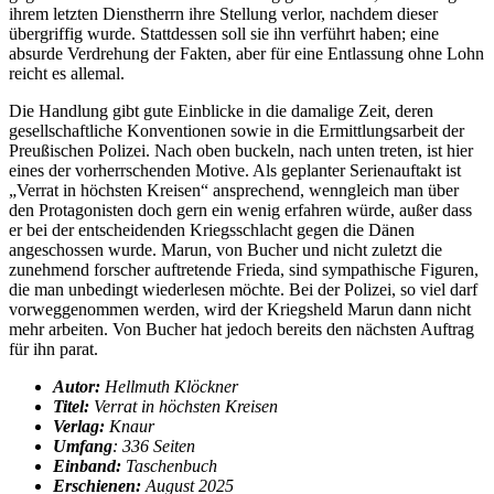
ihrem letzten Dienstherrn ihre Stellung verlor, nachdem dieser
übergriffig wurde. Stattdessen soll sie ihn verführt haben; eine
absurde Verdrehung der Fakten, aber für eine Entlassung ohne Lohn
reicht es allemal.
Die Handlung gibt gute Einblicke in die damalige Zeit, deren
gesellschaftliche Konventionen sowie in die Ermittlungsarbeit der
Preußischen Polizei. Nach oben buckeln, nach unten treten, ist hier
eines der vorherrschenden Motive. Als geplanter Serienauftakt ist
„Verrat in höchsten Kreisen“ ansprechend, wenngleich man über
den Protagonisten doch gern ein wenig erfahren würde, außer dass
er bei der entscheidenden Kriegsschlacht gegen die Dänen
angeschossen wurde. Marun, von Bucher und nicht zuletzt die
zunehmend forscher auftretende Frieda, sind sympathische Figuren,
die man unbedingt wiederlesen möchte. Bei der Polizei, so viel darf
vorweggenommen werden, wird der Kriegsheld Marun dann nicht
mehr arbeiten. Von Bucher hat jedoch bereits den nächsten Auftrag
für ihn parat.
Autor:
Hellmuth Klöckner
Titel:
Verrat in höchsten Kreisen
Verlag:
Knaur
Umfang
: 336 Seiten
Einband:
Taschenbuch
Erschienen:
August 2025