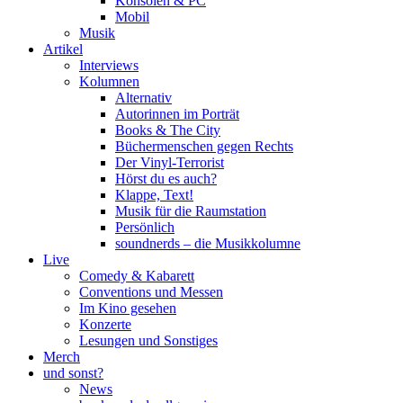
Konsolen & PC
Mobil
Musik
Artikel
Interviews
Kolumnen
Alternativ
Autorinnen im Porträt
Books & The City
Büchermenschen gegen Rechts
Der Vinyl-Terrorist
Hörst du es auch?
Klappe, Text!
Musik für die Raumstation
Persönlich
soundnerds – die Musikkolumne
Live
Comedy & Kabarett
Conventions und Messen
Im Kino gesehen
Konzerte
Lesungen und Sonstiges
Merch
und sonst?
News