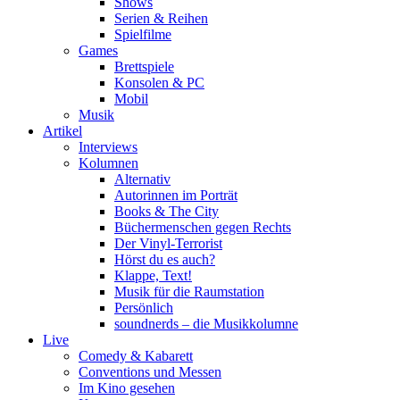
Shows
Serien & Reihen
Spielfilme
Games
Brettspiele
Konsolen & PC
Mobil
Musik
Artikel
Interviews
Kolumnen
Alternativ
Autorinnen im Porträt
Books & The City
Büchermenschen gegen Rechts
Der Vinyl-Terrorist
Hörst du es auch?
Klappe, Text!
Musik für die Raumstation
Persönlich
soundnerds – die Musikkolumne
Live
Comedy & Kabarett
Conventions und Messen
Im Kino gesehen