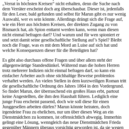
„Verrat in höchsten Kreisen“ nicht erhalten, denn die Suche nach
dem Verräter erscheint doch arg überschaubar. Dieser ist, jedenfalls
für den Leser, bald gefunden und selbst für Marun gibt es nur wenig
Auswahl, wer es sein könnte. Allerdings drängt sich die Frage auf,
wie ein Herr aus höchsten Kreisen, der direkten Zugang zu von
Bismarck hat, als Spion enttarnt werden kann, wenn man diesen
nicht einmal befragen darf? Und warum und für wen spioniert er
und setzt damit seine gesellschaftliche Stellung auf’s Spiel? Bleibt
noch die Frage, was es mit dem Mord an Luise auf sich hat und
welche Konsequenzen dieser für die Beteiligten hat?
Es gibt also durchaus offene Fragen und über allem steht der
allgegenwärtige Standesdünkel. Während man die hohen Herren
trotz mehrerer Indizien nicht einmal befragen darf, so kann ein
einfacher Arbeiter auch ohne stichhaltige Beweise problemlos
verhaftet werden. An vielen Stellen in dem kurzweiligen Roman tritt
die gesellschaftliche Ordnung des Jahres 1864 in den Vordergrund.
So findet Marun, der überraschend ein großes Haus erbt, partout
keine Angestellten, die ihm den Haushalt führen. Lediglich eine
junge Frau erscheint passend, doch wie soll diese für einen
Junggesellen arbeiten dürfen? Marun könnte heiraten, doch
irgendeine Frau zu ehelichen, nur um über diesen Weg an ein
Dienstmädchen zu kommen, ist offensichtlich abwegig. Immerhin
gelingt eine Lösung, wenngleich das neue Dienstmädchen Frieda
gegenüber Männern überaus vorsichtig geworden ist, da sie wegen