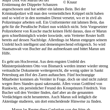
Major Dirk von Marun bei der
© Knaur
Erstürmung der Düppeler Schanzen
angeschossen und hat seither ein lahmes Bein. Bei der
Kriminalpolizei will man den vermeintlichen Krüppel nicht haben
und so wird er in den normalen Dienst versetzt, wo er in zivil als
Polizeimajor arbeiten soll. Ein Uniformierter mit lahmen Bein, das
geht für die Preußische Polizei nun wirklich nicht. Sein Vorgesetzter
Polizeioberst von Kusche macht keinen Hehl daraus, dass er Marun
gern schnellstmöglich wieder loswürde, sein Vertreter Reuter hofft
bereits auf dessen Nachfolge. Allerdings ist Marun entgegen seinem
Umfeld hoch intelligent und dementsprechend erfolgreich. So wird
Staatsanwalt von Bucher auf ihn aufmerksam und bittet Marun um
Hilfe.
Es geht um Hochverrat. Aus dem engsten Umfeld des
Ministerpräsidenten Otto von Bismarck werden immer wieder streng
vertrauliche Dokumente weitergereicht, die wenig später in Sankt
Petersburg am Hof des Zaren auftauchen. Fünf hochrangige
Mitarbeiter kommen als Verräter in Frage, doch sie sind nicht zuletzt
wegen ihres Standes quasi sakrosankt. Allen voran Gottfried von
Runkwitz, ein persönlicher Freund des Kronprinzen Friedrich. Von
Bucher soll den Verräter finden, darf aber an die genannten
Verdächtigen nicht herantreten. Auch Marun soll lediglich die
Aktenlage studieren, um dort entscheidende Hinweise zu finden.
Marun las Reuter diese Gedanken von der Stirn ab.