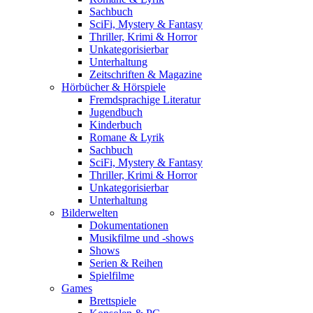
Sachbuch
SciFi, Mystery & Fantasy
Thriller, Krimi & Horror
Unkategorisierbar
Unterhaltung
Zeitschriften & Magazine
Hörbücher & Hörspiele
Fremdsprachige Literatur
Jugendbuch
Kinderbuch
Romane & Lyrik
Sachbuch
SciFi, Mystery & Fantasy
Thriller, Krimi & Horror
Unkategorisierbar
Unterhaltung
Bilderwelten
Dokumentationen
Musikfilme und -shows
Shows
Serien & Reihen
Spielfilme
Games
Brettspiele