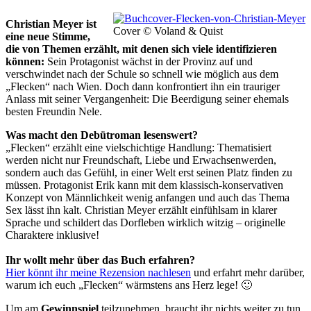
Christian Meyer ist
Cover © Voland & Quist
eine neue Stimme,
die von Themen erzählt, mit denen sich viele identifizieren
können:
Sein Protagonist wächst in der Provinz auf und
verschwindet nach der Schule so schnell wie möglich aus dem
„Flecken“ nach Wien. Doch dann konfrontiert ihn ein trauriger
Anlass mit seiner Vergangenheit: Die Beerdigung seiner ehemals
besten Freundin Nele.
Was macht den Debütroman lesenswert?
„Flecken“ erzählt eine vielschichtige Handlung: Thematisiert
werden nicht nur Freundschaft, Liebe und Erwachsenwerden,
sondern auch das Gefühl, in einer Welt erst seinen Platz finden zu
müssen. Protagonist Erik kann mit dem klassisch-konservativen
Konzept von Männlichkeit wenig anfangen und auch das Thema
Sex lässt ihn kalt. Christian Meyer erzählt einfühlsam in klarer
Sprache und schildert das Dorfleben wirklich witzig – originelle
Charaktere inklusive!
Ihr wollt mehr über das Buch erfahren?
Hier könnt ihr meine Rezension nachlesen
und erfahrt mehr darüber,
warum ich euch „Flecken“ wärmstens ans Herz lege! 🙂
Um am
Gewinnspiel
teilzunehmen, braucht ihr nichts weiter zu tun,