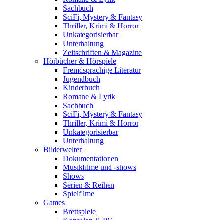
Sachbuch
SciFi, Mystery & Fantasy
Thriller, Krimi & Horror
Unkategorisierbar
Unterhaltung
Zeitschriften & Magazine
Hörbücher & Hörspiele
Fremdsprachige Literatur
Jugendbuch
Kinderbuch
Romane & Lyrik
Sachbuch
SciFi, Mystery & Fantasy
Thriller, Krimi & Horror
Unkategorisierbar
Unterhaltung
Bilderwelten
Dokumentationen
Musikfilme und -shows
Shows
Serien & Reihen
Spielfilme
Games
Brettspiele