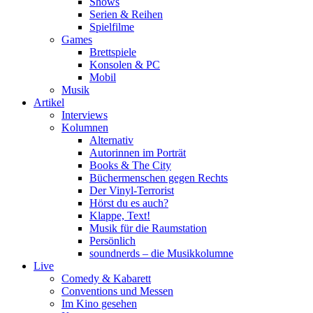
Shows
Serien & Reihen
Spielfilme
Games
Brettspiele
Konsolen & PC
Mobil
Musik
Artikel
Interviews
Kolumnen
Alternativ
Autorinnen im Porträt
Books & The City
Büchermenschen gegen Rechts
Der Vinyl-Terrorist
Hörst du es auch?
Klappe, Text!
Musik für die Raumstation
Persönlich
soundnerds – die Musikkolumne
Live
Comedy & Kabarett
Conventions und Messen
Im Kino gesehen