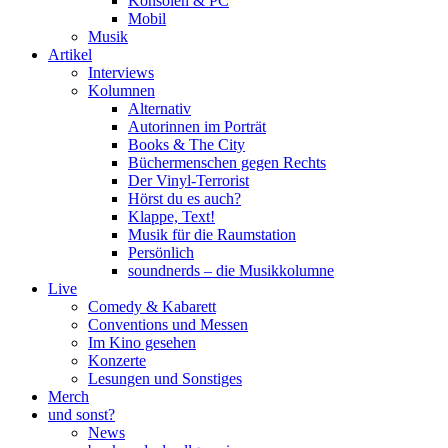
Konsolen & PC
Mobil
Musik
Artikel
Interviews
Kolumnen
Alternativ
Autorinnen im Porträt
Books & The City
Büchermenschen gegen Rechts
Der Vinyl-Terrorist
Hörst du es auch?
Klappe, Text!
Musik für die Raumstation
Persönlich
soundnerds – die Musikkolumne
Live
Comedy & Kabarett
Conventions und Messen
Im Kino gesehen
Konzerte
Lesungen und Sonstiges
Merch
und sonst?
News