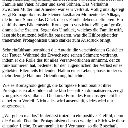
Familie aus Vater, Mutter und zwei Söhnen. Das Verhältnis
zwischen Mutter und Amedeo war sehr vertraut. Völlig unaufgeregt
zeigt Romagnolo uns die kleinen kostbaren Momente des Alltags,
die in ihrer Summe das Glück dieses Famlienlebens definieren. Ein
einfühlsames Bild entsteht. Romagnolo verzichtet völlig auf große,
dramatische Szenen. Sogar das Unglück, welches die Familie trifft,
lässt sie bestürzend beiläufig passieren, was die Hilflosigkeit der
trauernden Protagonisten umso stärker zum Ausdruck bringt.
Sehr einfühlsam porträtiert die Autorin die verschiedenen Gesichter
der Trauer. Während der Erwachsene seinen Schmerz verdrängt,
indem er die Rolle des für alles Verantwortlichen annimmt, der zu
funktionnieren hat, bedeutet für den Jugendlichen der Verlust eines
geliebten Elternteils fehlenden Halt in einer Lebensphase, in der es
mehr denn je Halt und Orientierung bräuchte.
Wie es Romagnolo gelingt, die komplexe Emotionalität ihrer
Protagonisten abzubilden ohne klischeehaft zu dramatisieren, zeugt
von großer Erzählkunst. Die kurze Form des Romans gereicht ihr
dabei zum Vorteil. Nicht alles wird auserzählt, vieles wird nur
angestossen.
„Wir gehen mal los“ hinterlässt trotzdem ein positives Gefühl, denn
die Autorin lässt ihre Protagonisten ebenso wenig im Stich wie diese
einander. Liebe, Zusammenhalt und Vertrauen, so die Botschaft,