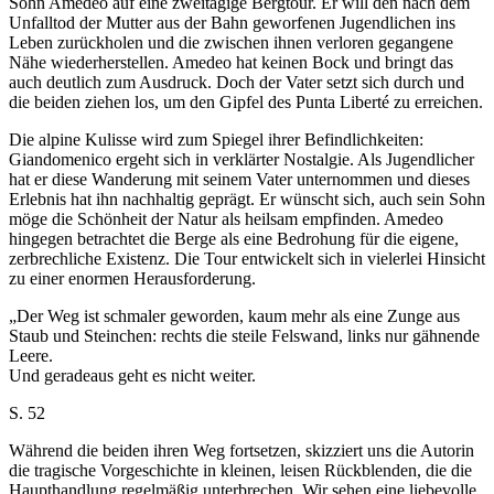
Sohn Amedeo auf eine zweitägige Bergtour. Er will den nach dem
Unfalltod der Mutter aus der Bahn geworfenen Jugendlichen ins
Leben zurückholen und die zwischen ihnen verloren gegangene
Nähe wiederherstellen. Amedeo hat keinen Bock und bringt das
auch deutlich zum Ausdruck. Doch der Vater setzt sich durch und
die beiden ziehen los, um den Gipfel des Punta Liberté zu erreichen.
Die alpine Kulisse wird zum Spiegel ihrer Befindlichkeiten:
Giandomenico ergeht sich in verklärter Nostalgie. Als Jugendlicher
hat er diese Wanderung mit seinem Vater unternommen und dieses
Erlebnis hat ihn nachhaltig geprägt. Er wünscht sich, auch sein Sohn
möge die Schönheit der Natur als heilsam empfinden. Amedeo
hingegen betrachtet die Berge als eine Bedrohung für die eigene,
zerbrechliche Existenz. Die Tour entwickelt sich in vielerlei Hinsicht
zu einer enormen Herausforderung.
„Der Weg ist schmaler geworden, kaum mehr als eine Zunge aus
Staub und Steinchen: rechts die steile Felswand, links nur gähnende
Leere.
Und geradeaus geht es nicht weiter.
S. 52
Während die beiden ihren Weg fortsetzen, skizziert uns die Autorin
die tragische Vorgeschichte in kleinen, leisen Rückblenden, die die
Haupthandlung regelmäßig unterbrechen. Wir sehen eine liebevolle