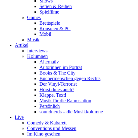
Shows
Serien & Reihen
Spielfilme
Games
Brettspiele
Konsolen & PC
Mobil
Musik
Artikel
Interviews
Kolumnen
Alternativ
Autorinnen im Porträt
Books & The City
Büchermenschen gegen Rechts
Der Vinyl-Terrorist
Hörst du es auch?
Klappe, Text!
Musik für die Raumstation
Persönlich
soundnerds – die Musikkolumne
Live
Comedy & Kabarett
Conventions und Messen
Im Kino gesehen