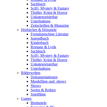
Sachbuch
SciFi, Mystery & Fantasy
Thriller, Krimi & Horror
Unkategorisierbar
Unterhaltung
Zeitschriften & Magazine
Hörbücher & Hörspiele
Fremdsprachige Literatur
Jugendbuch
Kinderbuch
Romane & Lyrik
Sachbuch
SciFi, Mystery & Fantasy
Thriller, Krimi & Horror
Unkategorisierbar
Unterhaltung
Bilderwelten
Dokumentationen
Musikfilme und -shows
Shows
Serien & Reihen
Spielfilme
Games
Brettspiele