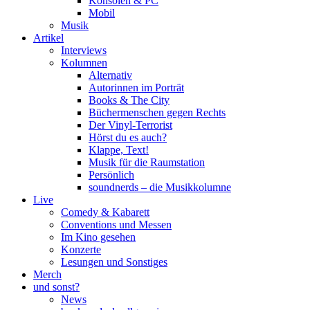
Konsolen & PC
Mobil
Musik
Artikel
Interviews
Kolumnen
Alternativ
Autorinnen im Porträt
Books & The City
Büchermenschen gegen Rechts
Der Vinyl-Terrorist
Hörst du es auch?
Klappe, Text!
Musik für die Raumstation
Persönlich
soundnerds – die Musikkolumne
Live
Comedy & Kabarett
Conventions und Messen
Im Kino gesehen
Konzerte
Lesungen und Sonstiges
Merch
und sonst?
News