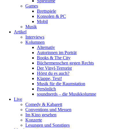
Spielfilme
Games
Brettspiele
Konsolen & PC
Mobil
Musik
Artikel
Interviews
Kolumnen
Alternativ
Autorinnen im Porträt
Books & The City
Büchermenschen gegen Rechts
Der Vinyl-Terrorist
Hörst du es auch?
Klappe, Text!
Musik für die Raumstation
Persönlich
soundnerds – die Musikkolumne
Live
Comedy & Kabarett
Conventions und Messen
Im Kino gesehen
Konzerte
Lesungen und Sonstiges