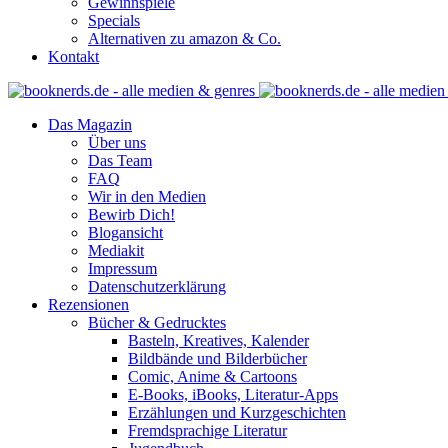
Gewinnspiele
Specials
Alternativen zu amazon & Co.
Kontakt
Das Magazin
Über uns
Das Team
FAQ
Wir in den Medien
Bewirb Dich!
Blogansicht
Mediakit
Impressum
Datenschutzerklärung
Rezensionen
Bücher & Gedrucktes
Basteln, Kreatives, Kalender
Bildbände und Bilderbücher
Comic, Anime & Cartoons
E-Books, iBooks, Literatur-Apps
Erzählungen und Kurzgeschichten
Fremdsprachige Literatur