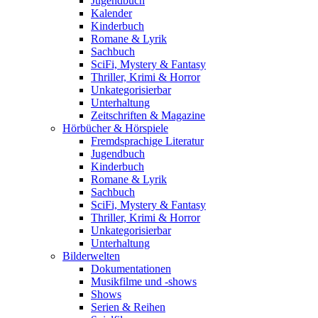
Jugendbuch
Kalender
Kinderbuch
Romane & Lyrik
Sachbuch
SciFi, Mystery & Fantasy
Thriller, Krimi & Horror
Unkategorisierbar
Unterhaltung
Zeitschriften & Magazine
Hörbücher & Hörspiele
Fremdsprachige Literatur
Jugendbuch
Kinderbuch
Romane & Lyrik
Sachbuch
SciFi, Mystery & Fantasy
Thriller, Krimi & Horror
Unkategorisierbar
Unterhaltung
Bilderwelten
Dokumentationen
Musikfilme und -shows
Shows
Serien & Reihen