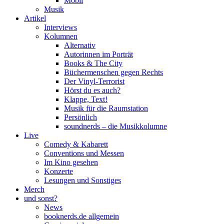
Mobil
Musik
Artikel
Interviews
Kolumnen
Alternativ
Autorinnen im Porträt
Books & The City
Büchermenschen gegen Rechts
Der Vinyl-Terrorist
Hörst du es auch?
Klappe, Text!
Musik für die Raumstation
Persönlich
soundnerds – die Musikkolumne
Live
Comedy & Kabarett
Conventions und Messen
Im Kino gesehen
Konzerte
Lesungen und Sonstiges
Merch
und sonst?
News
booknerds.de allgemein