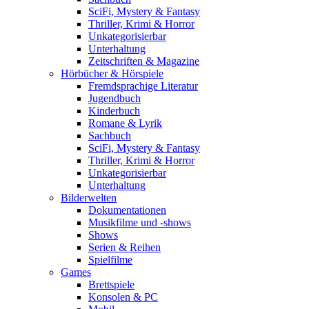
SciFi, Mystery & Fantasy
Thriller, Krimi & Horror
Unkategorisierbar
Unterhaltung
Zeitschriften & Magazine
Hörbücher & Hörspiele
Fremdsprachige Literatur
Jugendbuch
Kinderbuch
Romane & Lyrik
Sachbuch
SciFi, Mystery & Fantasy
Thriller, Krimi & Horror
Unkategorisierbar
Unterhaltung
Bilderwelten
Dokumentationen
Musikfilme und -shows
Shows
Serien & Reihen
Spielfilme
Games
Brettspiele
Konsolen & PC