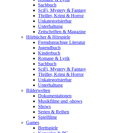
Sachbuch
SciFi, Mystery & Fantasy
Thriller, Krimi & Horror
Unkategorisierbar
Unterhaltung
Zeitschriften & Magazine
Hörbücher & Hörspiele
Fremdsprachige Literatur
Jugendbuch
Kinderbuch
Romane & Lyrik
Sachbuch
SciFi, Mystery & Fantasy
Thriller, Krimi & Horror
Unkategorisierbar
Unterhaltung
Bilderwelten
Dokumentationen
Musikfilme und -shows
Shows
Serien & Reihen
Spielfilme
Games
Brettspiele