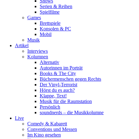
Shows
Serien & Reihen
Spielfilme
Games
Brettspiele
Konsolen & PC
Mobil
Musik
Artikel
Interviews
Kolumnen
Alternativ
Autorinnen im Porträt
Books & The City
Büchermenschen gegen Rechts
Der Vinyl-Terrorist
Hörst du es auch?
Klappe, Text!
Musik für die Raumstation
Persönlich
soundnerds – die Musikkolumne
Live
Comedy & Kabarett
Conventions und Messen
Im Kino gesehen