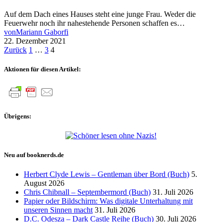
Auf dem Dach eines Hauses steht eine junge Frau. Weder die
Feuerwehr noch ihr nahestehende Personen schaffen es…
von
Mariann Gaborfi
22. Dezember 2021
Seitennummerierung
Zurück
1
…
3
4
der
Aktionen für diesen Artikel:
Beiträge
Übrigens:
Neu auf booknerds.de
Herbert Clyde Lewis – Gentleman über Bord (Buch)
5.
August 2026
Chris Chibnall – Septembermord (Buch)
31. Juli 2026
Papier oder Bildschirm: Was digitale Unterhaltung mit
unseren Sinnen macht
31. Juli 2026
D.C. Odesza – Dark Castle Reihe (Buch)
30. Juli 2026