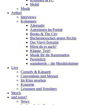
Konsolen & PC
Mobil
Musik
Artikel
Interviews
Kolumnen
Alternativ
Autorinnen im Porträt
Books & The City
Büchermenschen gegen Rechts
Der Vinyl-Terrorist
Hörst du es auch?
Klappe, Text!
Musik für die Raumstation
Persönlich
soundnerds – die Musikkolumne
Live
Comedy & Kabarett
Conventions und Messen
Im Kino gesehen
Konzerte
Lesungen und Sonstiges
Merch
und sonst?
News