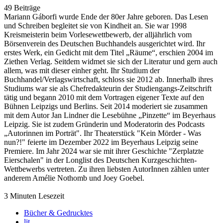
49 Beiträge
Mariann Gáborfi wurde Ende der 80er Jahre geboren. Das Lesen
und Schreiben begleitet sie von Kindheit an. Sie war 1998
Kreismeisterin beim Vorlesewettbewerb, der alljährlich vom
Börsenverein des Deutschen Buchhandels ausgerichtet wird. Ihr
erstes Werk, ein Gedicht mit dem Titel „Räume“, erschien 2004 im
Ziethen Verlag. Seitdem widmet sie sich der Literatur und gern auch
allem, was mit dieser einher geht. Ihr Studium der
Buchhandel/Verlagswirtschaft, schloss sie 2012 ab. Innerhalb ihres
Studiums war sie als Chefredakteurin der Studiengangs-Zeitschrift
tätig und begann 2010 mit dem Vortragen eigener Texte auf den
Bühnen Leipzigs und Berlins. Seit 2014 moderiert sie zusammen
mit dem Autor Jan Lindner die Lesebühne „Pinzette“ im Beyerhaus
Leipzig. Sie ist zudem Gründerin und Moderatorin des Podcasts
„Autorinnen im Porträt". Ihr Theaterstück "Kein Mörder - Was
nun?!" feierte im Dezember 2022 im Beyerhaus Leipzig seine
Premiere. Im Jahr 2024 war sie mit ihrer Geschichte "Zerplatzte
Eierschalen" in der Longlist des Deutschen Kurzgeschichten-
Wettbewerbs vertreten. Zu ihren liebsten AutorInnen zählen unter
anderem Amélie Nothomb und Joey Goebel.
3 Minuten Lesezeit
Bücher & Gedrucktes
lit