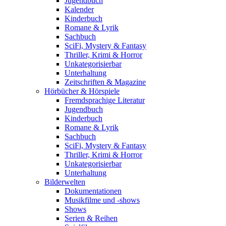
Jugendbuch
Kalender
Kinderbuch
Romane & Lyrik
Sachbuch
SciFi, Mystery & Fantasy
Thriller, Krimi & Horror
Unkategorisierbar
Unterhaltung
Zeitschriften & Magazine
Hörbücher & Hörspiele
Fremdsprachige Literatur
Jugendbuch
Kinderbuch
Romane & Lyrik
Sachbuch
SciFi, Mystery & Fantasy
Thriller, Krimi & Horror
Unkategorisierbar
Unterhaltung
Bilderwelten
Dokumentationen
Musikfilme und -shows
Shows
Serien & Reihen