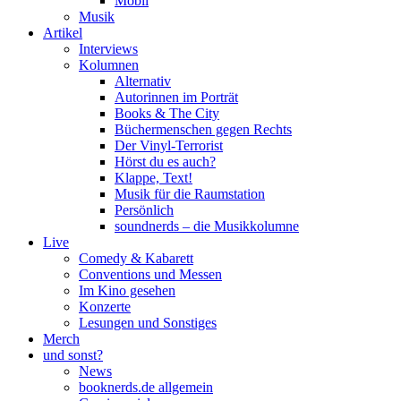
Mobil
Musik
Artikel
Interviews
Kolumnen
Alternativ
Autorinnen im Porträt
Books & The City
Büchermenschen gegen Rechts
Der Vinyl-Terrorist
Hörst du es auch?
Klappe, Text!
Musik für die Raumstation
Persönlich
soundnerds – die Musikkolumne
Live
Comedy & Kabarett
Conventions und Messen
Im Kino gesehen
Konzerte
Lesungen und Sonstiges
Merch
und sonst?
News
booknerds.de allgemein