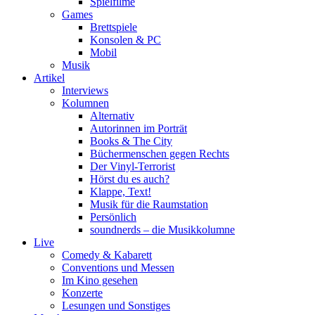
Spielfilme
Games
Brettspiele
Konsolen & PC
Mobil
Musik
Artikel
Interviews
Kolumnen
Alternativ
Autorinnen im Porträt
Books & The City
Büchermenschen gegen Rechts
Der Vinyl-Terrorist
Hörst du es auch?
Klappe, Text!
Musik für die Raumstation
Persönlich
soundnerds – die Musikkolumne
Live
Comedy & Kabarett
Conventions und Messen
Im Kino gesehen
Konzerte
Lesungen und Sonstiges