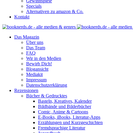
Gewinnspiele
Specials
Alternativen zu amazon & Co.
Kontakt
Das Magazin
Über uns
Das Team
FAQ
Wir in den Medien
Bewirb Dich!
Blogansicht
Mediakit
Impressum
Datenschutzerklärung
Rezensionen
Bücher & Gedrucktes
Basteln, Kreatives, Kalender
Bildbände und Bilderbücher
Comic, Anime & Cartoons
E-Books, iBooks, Literatur-Apps
Erzählungen und Kurzgeschichten
Fremdsprachige Literatur