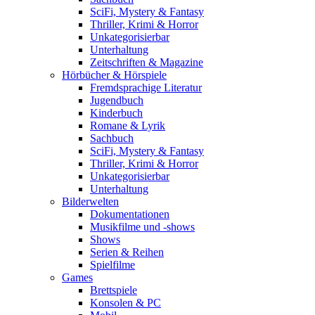
SciFi, Mystery & Fantasy
Thriller, Krimi & Horror
Unkategorisierbar
Unterhaltung
Zeitschriften & Magazine
Hörbücher & Hörspiele
Fremdsprachige Literatur
Jugendbuch
Kinderbuch
Romane & Lyrik
Sachbuch
SciFi, Mystery & Fantasy
Thriller, Krimi & Horror
Unkategorisierbar
Unterhaltung
Bilderwelten
Dokumentationen
Musikfilme und -shows
Shows
Serien & Reihen
Spielfilme
Games
Brettspiele
Konsolen & PC