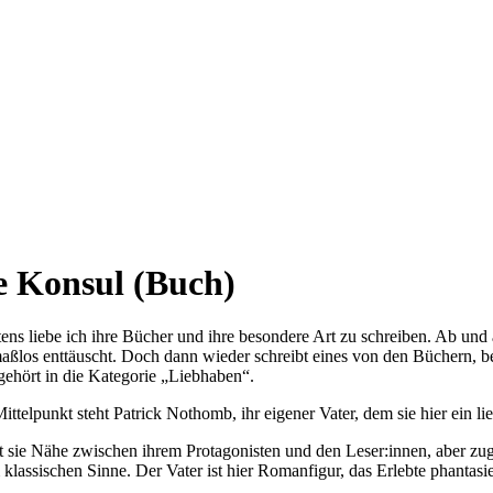
e Konsul (Buch)
s liebe ich ihre Bücher und ihre besondere Art zu schreiben. Ab und a
n maßlos enttäuscht. Doch dann wieder schreibt eines von den Büchern
ehört in die Kategorie „Liebhaben“.
elpunkt steht Patrick Nothomb, ihr eigener Vater, dem sie hier ein li
t sie Nähe zwischen ihrem Protagonisten und den Leser:innen, aber zugl
assischen Sinne. Der Vater ist hier Romanfigur, das Erlebte phantasiev