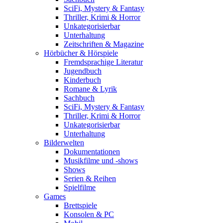
SciFi, Mystery & Fantasy
Thriller, Krimi & Horror
Unkategorisierbar
Unterhaltung
Zeitschriften & Magazine
Hörbücher & Hörspiele
Fremdsprachige Literatur
Jugendbuch
Kinderbuch
Romane & Lyrik
Sachbuch
SciFi, Mystery & Fantasy
Thriller, Krimi & Horror
Unkategorisierbar
Unterhaltung
Bilderwelten
Dokumentationen
Musikfilme und -shows
Shows
Serien & Reihen
Spielfilme
Games
Brettspiele
Konsolen & PC