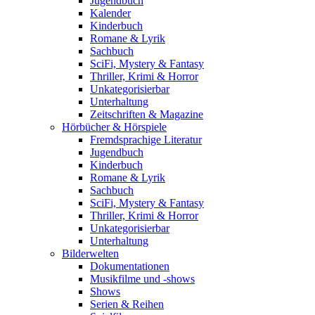
Jugendbuch
Kalender
Kinderbuch
Romane & Lyrik
Sachbuch
SciFi, Mystery & Fantasy
Thriller, Krimi & Horror
Unkategorisierbar
Unterhaltung
Zeitschriften & Magazine
Hörbücher & Hörspiele
Fremdsprachige Literatur
Jugendbuch
Kinderbuch
Romane & Lyrik
Sachbuch
SciFi, Mystery & Fantasy
Thriller, Krimi & Horror
Unkategorisierbar
Unterhaltung
Bilderwelten
Dokumentationen
Musikfilme und -shows
Shows
Serien & Reihen