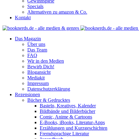
Gewinnspiele
Specials
Alternativen zu amazon & Co.
Kontakt
Das Magazin
Über uns
Das Team
FAQ
Wir in den Medien
Bewirb Dich!
Blogansicht
Mediakit
Impressum
Datenschutzerklärung
Rezensionen
Bücher & Gedrucktes
Basteln, Kreatives, Kalender
Bildbände und Bilderbücher
Comic, Anime & Cartoons
E-Books, iBooks, Literatur-Apps
Erzählungen und Kurzgeschichten
Fremdsprachige Literatur