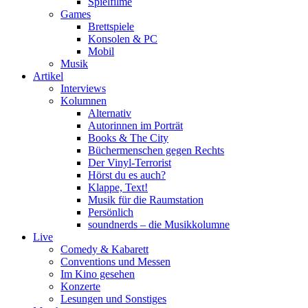
Spielfilme
Games
Brettspiele
Konsolen & PC
Mobil
Musik
Artikel
Interviews
Kolumnen
Alternativ
Autorinnen im Porträt
Books & The City
Büchermenschen gegen Rechts
Der Vinyl-Terrorist
Hörst du es auch?
Klappe, Text!
Musik für die Raumstation
Persönlich
soundnerds – die Musikkolumne
Live
Comedy & Kabarett
Conventions und Messen
Im Kino gesehen
Konzerte
Lesungen und Sonstiges