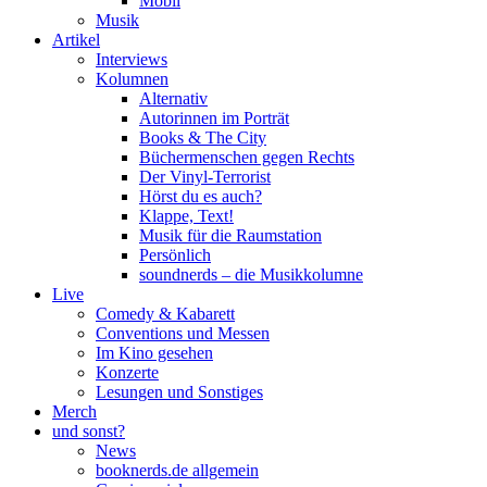
Mobil
Musik
Artikel
Interviews
Kolumnen
Alternativ
Autorinnen im Porträt
Books & The City
Büchermenschen gegen Rechts
Der Vinyl-Terrorist
Hörst du es auch?
Klappe, Text!
Musik für die Raumstation
Persönlich
soundnerds – die Musikkolumne
Live
Comedy & Kabarett
Conventions und Messen
Im Kino gesehen
Konzerte
Lesungen und Sonstiges
Merch
und sonst?
News
booknerds.de allgemein