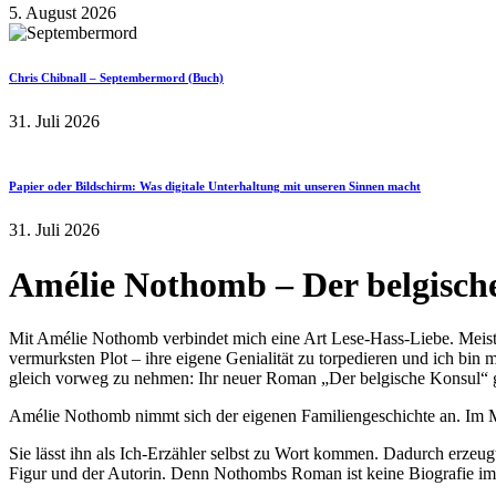
5. August 2026
Chris Chibnall – Septembermord (Buch)
31. Juli 2026
Papier oder Bildschirm: Was digitale Unterhaltung mit unseren Sinnen macht
31. Juli 2026
Amélie Nothomb – Der belgisch
Mit Amélie Nothomb verbindet mich eine Art Lese-Hass-Liebe. Meisten
vermurksten Plot – ihre eigene Genialität zu torpedieren und ich bi
gleich vorweg zu nehmen: Ihr neuer Roman „Der belgische Konsul“ g
Amélie Nothomb nimmt sich der eigenen Familiengeschichte an. Im Mitt
Sie lässt ihn als Ich-Erzähler selbst zu Wort kommen. Dadurch erzeug
Figur und der Autorin. Denn Nothombs Roman ist keine Biografie im kl