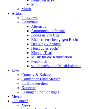
Konsolen & PC
Mobil
Musik
Artikel
Interviews
Kolumnen
Alternativ
Autorinnen im Porträt
Books & The City
Büchermenschen gegen Rechts
Der Vinyl-Terrorist
Hörst du es auch?
Klappe, Text!
Musik für die Raumstation
Persönlich
soundnerds – die Musikkolumne
Live
Comedy & Kabarett
Conventions und Messen
Im Kino gesehen
Konzerte
Lesungen und Sonstiges
Merch
und sonst?
News