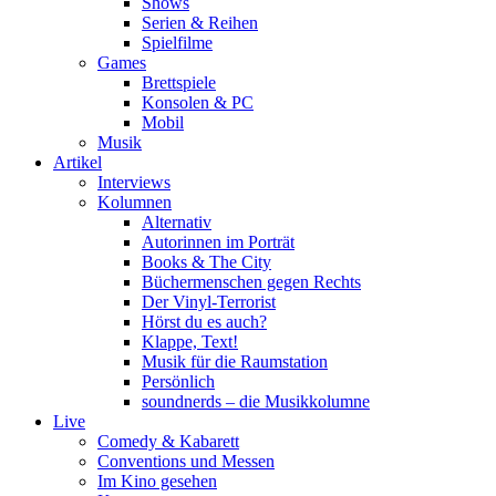
Shows
Serien & Reihen
Spielfilme
Games
Brettspiele
Konsolen & PC
Mobil
Musik
Artikel
Interviews
Kolumnen
Alternativ
Autorinnen im Porträt
Books & The City
Büchermenschen gegen Rechts
Der Vinyl-Terrorist
Hörst du es auch?
Klappe, Text!
Musik für die Raumstation
Persönlich
soundnerds – die Musikkolumne
Live
Comedy & Kabarett
Conventions und Messen
Im Kino gesehen