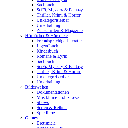
Sachbuch
SciFi, Mystery & Fantasy
Thriller, Krimi & Horror
Unkategorisierbar
Unterhaltung
Zeitschriften & Magazine
Hörbücher & Hörspiele
Fremdsprachige Literatur
Jugendbuch
Kinderbuch
Romane & Lyrik
Sachbuch
SciFi, Mystery & Fantasy
Thriller, Krimi & Horror
Unkategorisierbar
Unterhaltung
Bilderwelten
Dokumentationen
Musikfilme und -shows
Shows
Serien & Reihen
Spielfilme
Games
Brettspiele