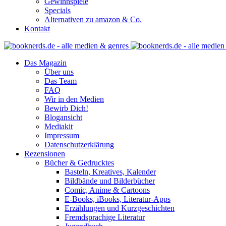
Gewinnspiele
Specials
Alternativen zu amazon & Co.
Kontakt
Das Magazin
Über uns
Das Team
FAQ
Wir in den Medien
Bewirb Dich!
Blogansicht
Mediakit
Impressum
Datenschutzerklärung
Rezensionen
Bücher & Gedrucktes
Basteln, Kreatives, Kalender
Bildbände und Bilderbücher
Comic, Anime & Cartoons
E-Books, iBooks, Literatur-Apps
Erzählungen und Kurzgeschichten
Fremdsprachige Literatur