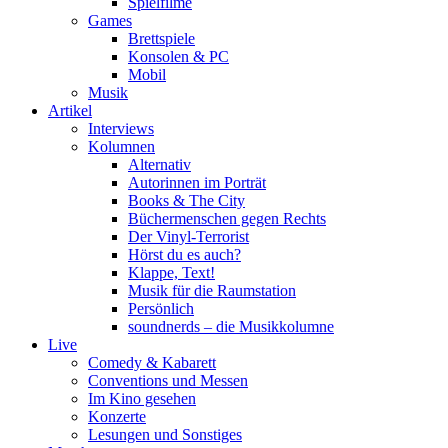
Spielfilme
Games
Brettspiele
Konsolen & PC
Mobil
Musik
Artikel
Interviews
Kolumnen
Alternativ
Autorinnen im Porträt
Books & The City
Büchermenschen gegen Rechts
Der Vinyl-Terrorist
Hörst du es auch?
Klappe, Text!
Musik für die Raumstation
Persönlich
soundnerds – die Musikkolumne
Live
Comedy & Kabarett
Conventions und Messen
Im Kino gesehen
Konzerte
Lesungen und Sonstiges