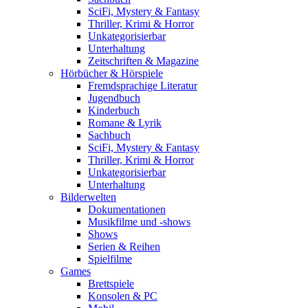
SciFi, Mystery & Fantasy
Thriller, Krimi & Horror
Unkategorisierbar
Unterhaltung
Zeitschriften & Magazine
Hörbücher & Hörspiele
Fremdsprachige Literatur
Jugendbuch
Kinderbuch
Romane & Lyrik
Sachbuch
SciFi, Mystery & Fantasy
Thriller, Krimi & Horror
Unkategorisierbar
Unterhaltung
Bilderwelten
Dokumentationen
Musikfilme und -shows
Shows
Serien & Reihen
Spielfilme
Games
Brettspiele
Konsolen & PC