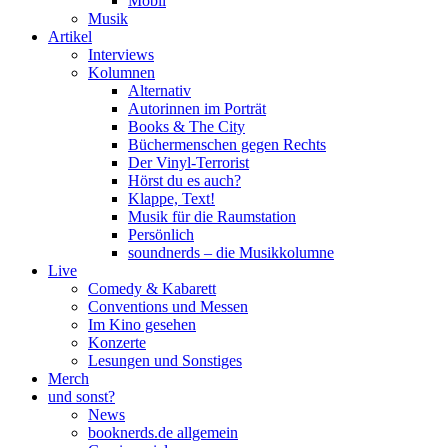
Mobil
Musik
Artikel
Interviews
Kolumnen
Alternativ
Autorinnen im Porträt
Books & The City
Büchermenschen gegen Rechts
Der Vinyl-Terrorist
Hörst du es auch?
Klappe, Text!
Musik für die Raumstation
Persönlich
soundnerds – die Musikkolumne
Live
Comedy & Kabarett
Conventions und Messen
Im Kino gesehen
Konzerte
Lesungen und Sonstiges
Merch
und sonst?
News
booknerds.de allgemein