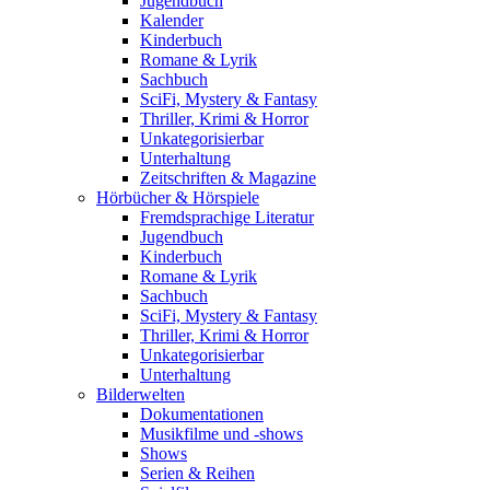
Jugendbuch
Kalender
Kinderbuch
Romane & Lyrik
Sachbuch
SciFi, Mystery & Fantasy
Thriller, Krimi & Horror
Unkategorisierbar
Unterhaltung
Zeitschriften & Magazine
Hörbücher & Hörspiele
Fremdsprachige Literatur
Jugendbuch
Kinderbuch
Romane & Lyrik
Sachbuch
SciFi, Mystery & Fantasy
Thriller, Krimi & Horror
Unkategorisierbar
Unterhaltung
Bilderwelten
Dokumentationen
Musikfilme und -shows
Shows
Serien & Reihen