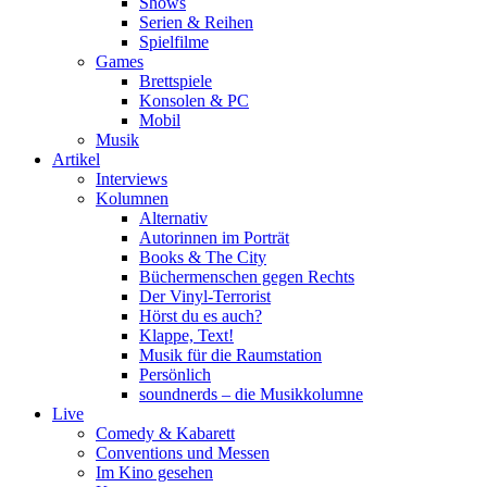
Shows
Serien & Reihen
Spielfilme
Games
Brettspiele
Konsolen & PC
Mobil
Musik
Artikel
Interviews
Kolumnen
Alternativ
Autorinnen im Porträt
Books & The City
Büchermenschen gegen Rechts
Der Vinyl-Terrorist
Hörst du es auch?
Klappe, Text!
Musik für die Raumstation
Persönlich
soundnerds – die Musikkolumne
Live
Comedy & Kabarett
Conventions und Messen
Im Kino gesehen