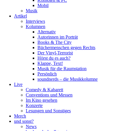
Konsolen & PC
Mobil
Musik
Artikel
Interviews
Kolumnen
Alternativ
Autorinnen im Porträt
Books & The City
Büchermenschen gegen Rechts
Der Vinyl-Terrorist
Hörst du es auch?
Klappe, Text!
Musik für die Raumstation
Persönlich
soundnerds – die Musikkolumne
Live
Comedy & Kabarett
Conventions und Messen
Im Kino gesehen
Konzerte
Lesungen und Sonstiges
Merch
und sonst?
News