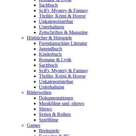
Sachbuch
SciFi, Mystery & Fantasy
Thriller, Krimi & Horror
Unkategorisierbar
Unterhaltung
Zeitschriften & Magazine
Hörbücher & Hörspiele
Fremdsprachige Literatur
Jugendbuch
Kinderbuch
Romane & Lyrik
Sachbuch
SciFi, Mystery & Fantasy
Thriller, Krimi & Horror
Unkategorisierbar
Unterhaltung
Bilderwelten
Dokumentationen
Musikfilme und -shows
Shows
Serien & Reihen
Spielfilme
Games
Brettspiele