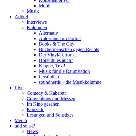
Konsolen & PC
Mobil
Musik
Artikel
Interviews
Kolumnen
Alternativ
Autorinnen im Porträt
Books & The City
Büchermenschen gegen Rechts
Der Vinyl-Terrorist
Hörst du es auch?
Klappe, Text!
Musik für die Raumstation
Persönlich
soundnerds – die Musikkolumne
Live
Comedy & Kabarett
Conventions und Messen
Im Kino gesehen
Konzerte
Lesungen und Sonstiges
Merch
und sonst?
News