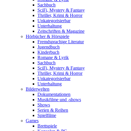
Sachbuch
SciFi, Mystery & Fantasy
Thriller, Krimi & Horror
Unkategorisierbar
Unterhaltung
Zeitschriften & Magazine
Hörbücher & Hörspiele
Fremdsprachige Literatur
Jugendbuch
Kinderbuch
Romane & Lyrik
Sachbuch
SciFi, Mystery & Fantasy
Thriller, Krimi & Horror
Unkategorisierbar
Unterhaltung
Bilderwelten
Dokumentationen
Musikfilme und -shows
Shows
Serien & Reihen
Spielfilme
Games
Brettspiele