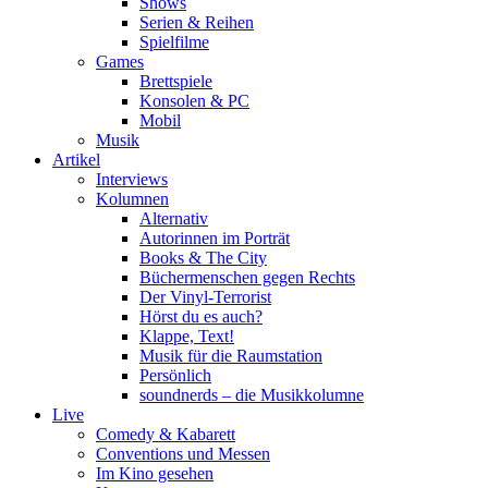
Shows
Serien & Reihen
Spielfilme
Games
Brettspiele
Konsolen & PC
Mobil
Musik
Artikel
Interviews
Kolumnen
Alternativ
Autorinnen im Porträt
Books & The City
Büchermenschen gegen Rechts
Der Vinyl-Terrorist
Hörst du es auch?
Klappe, Text!
Musik für die Raumstation
Persönlich
soundnerds – die Musikkolumne
Live
Comedy & Kabarett
Conventions und Messen
Im Kino gesehen