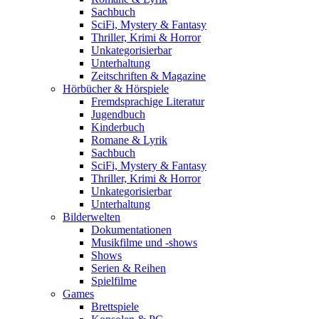
Sachbuch
SciFi, Mystery & Fantasy
Thriller, Krimi & Horror
Unkategorisierbar
Unterhaltung
Zeitschriften & Magazine
Hörbücher & Hörspiele
Fremdsprachige Literatur
Jugendbuch
Kinderbuch
Romane & Lyrik
Sachbuch
SciFi, Mystery & Fantasy
Thriller, Krimi & Horror
Unkategorisierbar
Unterhaltung
Bilderwelten
Dokumentationen
Musikfilme und -shows
Shows
Serien & Reihen
Spielfilme
Games
Brettspiele