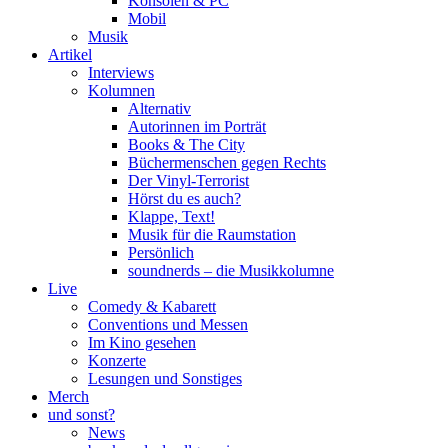
Konsolen & PC
Mobil
Musik
Artikel
Interviews
Kolumnen
Alternativ
Autorinnen im Porträt
Books & The City
Büchermenschen gegen Rechts
Der Vinyl-Terrorist
Hörst du es auch?
Klappe, Text!
Musik für die Raumstation
Persönlich
soundnerds – die Musikkolumne
Live
Comedy & Kabarett
Conventions und Messen
Im Kino gesehen
Konzerte
Lesungen und Sonstiges
Merch
und sonst?
News