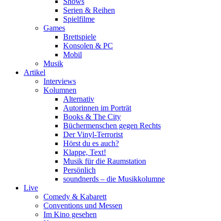
Shows
Serien & Reihen
Spielfilme
Games
Brettspiele
Konsolen & PC
Mobil
Musik
Artikel
Interviews
Kolumnen
Alternativ
Autorinnen im Porträt
Books & The City
Büchermenschen gegen Rechts
Der Vinyl-Terrorist
Hörst du es auch?
Klappe, Text!
Musik für die Raumstation
Persönlich
soundnerds – die Musikkolumne
Live
Comedy & Kabarett
Conventions und Messen
Im Kino gesehen